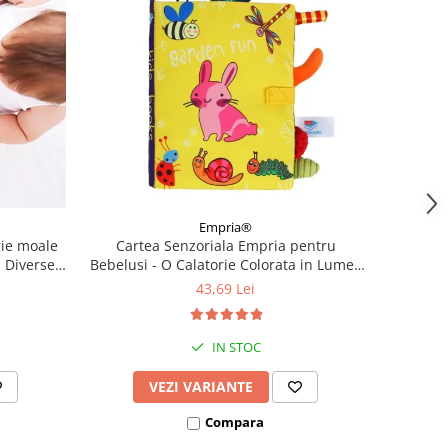
Empria®
rie moale
Cartea Senzoriala Empria pentru
, Diverse
Bebelusi - O Calatorie Colorata in Lumea
Descoperirilor, Diverse modele
43,69 Lei
IN STOC
VEZI VARIANTE
Compara