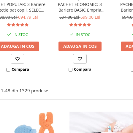
ET POPULAR: 3 Bariere
PACHET ECONOMIC: 3
PACHE
ectie pat copii, SELECT,
Bariere BASIC Empria
Barie
160x200 cm
protectie pat 160X200 cm +
protecti
38,90 Lei
694,79 Lei
694,00 Lei
599,00 Lei
694,0
bara stabilizatoare
bara
IN STOC
IN STOC
ADAUGA IN COS
ADAUGA IN COS
AD
Compara
Compara
1-
48
din
1329
produse