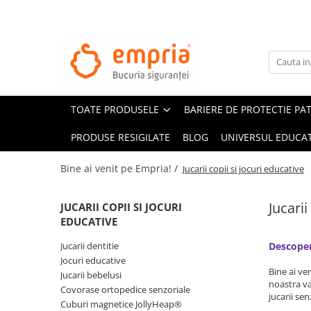
TOATE PRODUSELE
Protectii pat
Oferte Protectii Laterale Pat
TOATE PRODUSELE
BARIERE DE PROTECTIE PA
Bariere protectie pentru pat
Aparatori laterale patut bebe
PRODUSE RESIGILATE
BLOG
UNIVERSUL EDUCAT
Protectii mobilier
Bine ai venit pe Empria! /
Jucarii copii si jocuri educative
Banda protectie mobila copii
Protectie colturi mobila copii
Jucarii
JUCARII COPII SI JOCURI
Sigurante pentru sertare si usi
EDUCATIVE
Sigurante geamuri si usi glisante
Jucarii dentitie
Descoper
Kituri de siguranta pentru copii si
Jocuri educative
bebelusi
Bine ai ve
Jucarii bebelusi
noastra va
Covorase ortopedice senzoriale
jucarii se
Protectii casa
Cuburi magnetice JollyHeap®