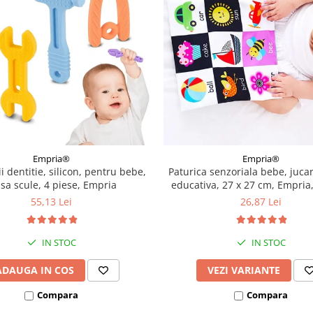
Empria®
Empria®
ii dentitie, silicon, pentru bebe,
Paturica senzoriala bebe, juca
usa scule, 4 piese, Empria
educativa, 27 x 27 cm, Empria
modele
55,13 Lei
26,87 Lei
IN STOC
IN STOC
ADAUGA IN COS
VEZI VARIANTE
Compara
Compara