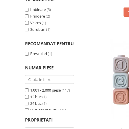
Lycra
(1)
Rosu
(1)
Metal
Imbinare
(1)
(3)
Roz
(7)
Neopren
Prindere
(2)
(2)
Transparent
(1)
PVC
Velcro
(29)
(1)
Verde
(2)
Piele ecologica
Suruburi
(1)
(2)
Plastic
(1)
Plus
(2)
RECOMANDAT PENTRU
Poliester
(6)
Prescolari
(1)
Silicon
(15)
Silicon moale
(2)
NUMAR PIESE
Textil
(4)
1.001 - 2.000 piese
(117)
12 buc
(1)
24 buc
(1)
50 piese maxim
(335)
100 buc
(2)
PROPRIETATI
150 buc
(1)