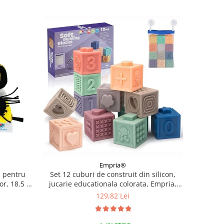
Empria®
a pentru
Set 12 cuburi de construit din silicon,
r, 18.5 x
jucarie educationala colorata, Empria,
le
Cifre si Forme
129,82 Lei