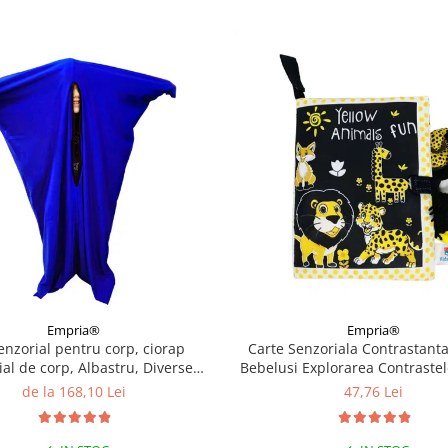
Empria®
Empria®
enzorial pentru corp, ciorap
Carte Senzoriala Contrastant
ial de corp, Albastru, Diverse
Bebelusi Explorarea Contrastelo
marimi
15 x 3 cm, Diverse mode
de la 168,10 Lei
47,76 Lei