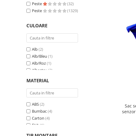
Peste
(32)
Peste
(1329)
CULOARE
Alb
(2)
Alb/Bleu
(1)
Alb/Roz
(1)
Albastru
(3)
Bleu
(7)
MATERIAL
Crem/Verde
(1)
Diverse culori
(20)
Galben
(2)
ABS
(2)
Gri
(4)
Sac s
Bumbac
(4)
senzor
Lemn
(2)
Carton
(4)
Multicolor
(19)
EVA
(1)
Negru
(3)
Lemn
(6)
Portocaliu
(2)
TIP MONTARE