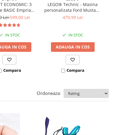
T ECONOMIC: 3
LEGO® Technic - Masina
LEGO® Tech
re BASIC Empria
personalizata Ford Mustang
sport Dodge
e pat 180X200 cm +
GT (42236), 973 piese
(42234),
0 Lei
599,00 Lei
479,99 Lei
349,
 stabilizatoare
IN STOC
IN STOC
I
AUGA IN COS
ADAUGA IN COS
ADAUGA
Compara
Compara
Co
Ordoneaza: