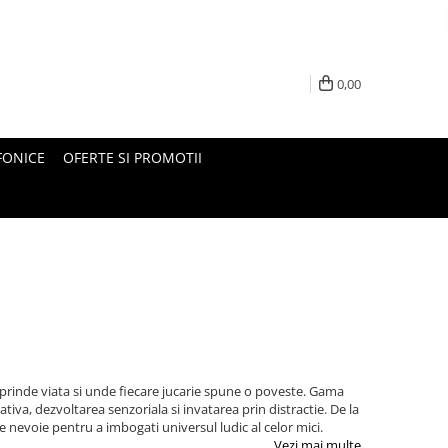
0,00
FONICE
OFERTE SI PROMOTII
or prinde viata si unde fiecare jucarie spune o poveste. Gama
tiva, dezvoltarea senzoriala si invatarea prin distractie. De la
e nevoie pentru a imbogati universul ludic al celor mici.
Vezi mai multe