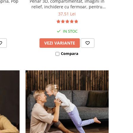
pria, Pop
Penar 3D, compartimentat, imagini in
relief, inchidere cu fermoar, pentru
scoala si gradinita, Empria, Diverse
37,51 Lei
modele
IN STOC
VEZI VARIANTE
Compara