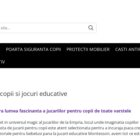
T
POARTA SIGURANTA COPII
PROTECTII MOBILIER
CASTI ANTI
IV
 copii si jocuri educative
a lumea fascinanta a jucariilor pentru copii de toate varstele
nit in universul magic al jucariilor de la Empria, locul unde imaginatia copiil
sta de jucarii pentru copii este atent selectionata pentru a incuraja joaca crea
nzoriale pentru bebelusi pana la jucarii educative Montessori, avem tot ce est