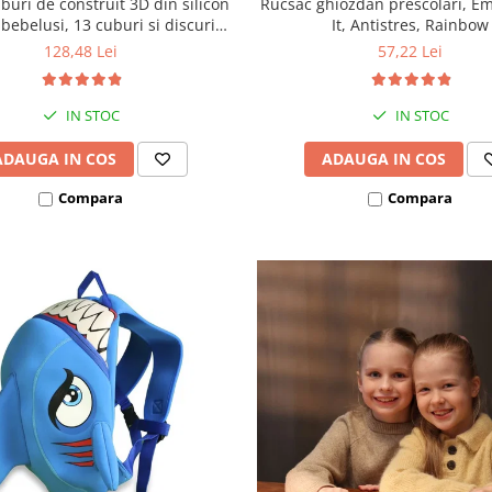
uburi de construit 3D din silicon
Rucsac ghiozdan prescolari, Em
bebelusi, 13 cuburi si discuri
It, Antistres, Rainbow
conectabile, Empria
128,48 Lei
57,22 Lei
IN STOC
IN STOC
ADAUGA IN COS
ADAUGA IN COS
Compara
Compara