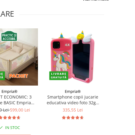
LARE
Empria®
Empria®
Emp
T ECONOMIC: 3
Smartphone copii jucarie
Cartea Senz
re BASIC Empria
educativa video foto 32gb
pentru Be
e pat 180X200 cm +
TF card rezolutie 480*800
Calatorie Col
0 Lei
599,00 Lei
335,55 Lei
43,6
 stabilizatoare
display 10cm, Diverse culori
Descoperiri
mo
IN STOC