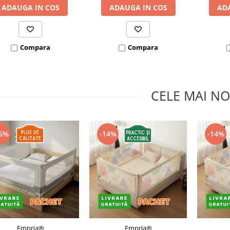
ADAUGA IN COS
ADAUGA IN COS
AD
Compara
Compara
CELE MAI NO
6%
-14%
-14%
Empria®
Empria®