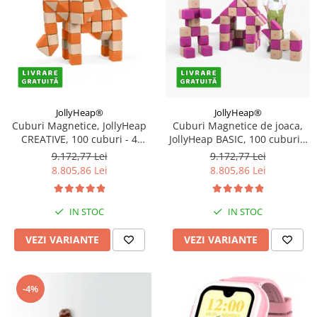
JollyHeap®
JollyHeap®
Cuburi Magnetice, JollyHeap
Cuburi Magnetice de joaca,
CREATIVE, 100 cuburi - 4
JollyHeap BASIC, 100 cuburi -
forme, Diverse culori
2 forme, Diverse culori
9.172,77 Lei
9.172,77 Lei
8.805,86 Lei
8.805,86 Lei
IN STOC
IN STOC
VEZI VARIANTE
VEZI VARIANTE
-4%