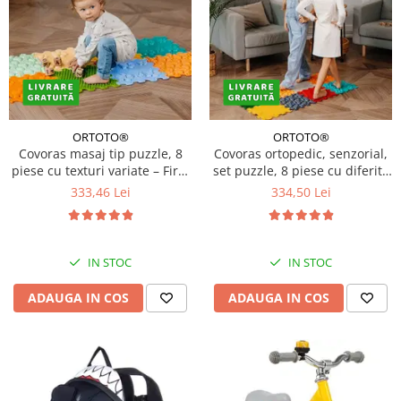
ORTOTO®
ORTOTO®
Covoras masaj tip puzzle, 8
Covoras ortopedic, senzorial,
piese cu texturi variate – First
set puzzle, 8 piese cu diferite
Steps
texturi, Marco Polo
333,46 Lei
334,50 Lei
IN STOC
IN STOC
ADAUGA IN COS
ADAUGA IN COS