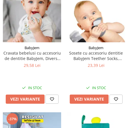
BabyJem
BabyJem
Cravata bebelusi cu accesoriu
Sosete cu accesoriu dentitie
de dentitie BabyJem, Diverse
BabyJem Teether Socks,
culori
Diverse culori
29,58 Lei
23,39 Lei
IN STOC
IN STOC
VEZI VARIANTE
VEZI VARIANTE
-37%