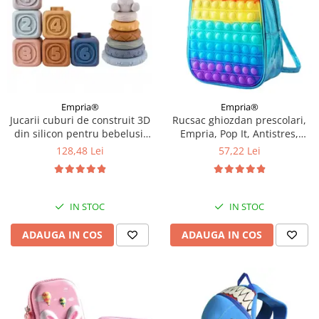
Empria®
Empria®
Jucarii cuburi de construit 3D
Rucsac ghiozdan prescolari,
din silicon pentru bebelusi,
Empria, Pop It, Antistres,
13 cuburi si discuri
Rainbow
128,48 Lei
57,22 Lei
conectabile, Empria
IN STOC
IN STOC
ADAUGA IN COS
ADAUGA IN COS