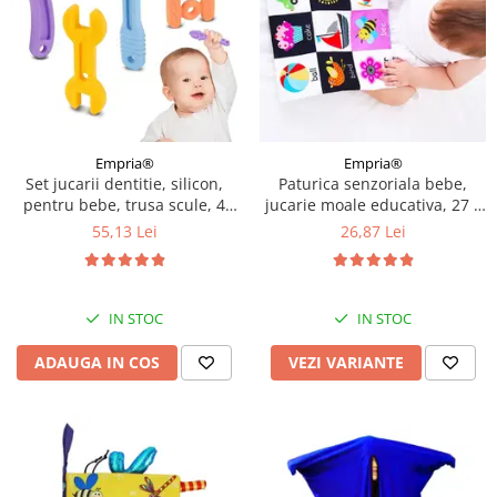
Empria®
Empria®
Set jucarii dentitie, silicon,
Paturica senzoriala bebe,
pentru bebe, trusa scule, 4
jucarie moale educativa, 27 x
piese, Empria
27 cm, Empria, Diverse
55,13 Lei
26,87 Lei
modele
IN STOC
IN STOC
ADAUGA IN COS
VEZI VARIANTE