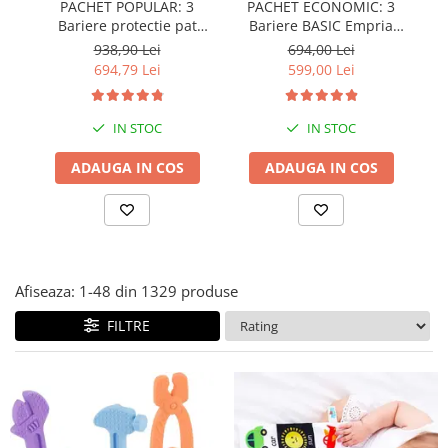
PACHET POPULAR: 3
PACHET ECONOMIC: 3
Covorase ortopedice senzoriale
Bariere protectie pat
Bariere BASIC Empria
copii, SELECT, 160x200
protectie pat 160X200 cm
pr
Cuburi magnetice JollyHeap®
938,90 Lei
694,00 Lei
cm
+ bara stabilizatoare
694,79 Lei
599,00 Lei
Rechizite scolare
LEGO
IN STOC
IN STOC
Stikere decorative si covoare
Stickere decorative
ADAUGA IN COS
ADAUGA IN COS
Covorase de joaca
Ingrijire adulti
Siguranta animale companie
Afiseaza:
1-
48
din
1329
produse
Carduri Cadou
FILTRE
Propuneri Cadou
Produse Sub 50 Lei
Resigilate