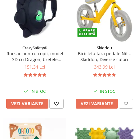
CrazySafety®
Skiddou
Rucsac pentru copii, model
Bicicleta fara pedale Nils,
3D cu Dragon, bretele
Skiddou, Diverse culori
ajustabile, Diverse culori
151,34 Lei
343,99 Lei
IN STOC
IN STOC
VEZI VARIANTE
VEZI VARIANTE