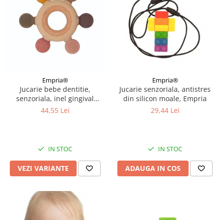
Empria®
Empria®
Jucarie bebe dentitie,
Jucarie senzoriala, antistres
senzoriala, inel gingival
din silicon moale, Empria
bebelusi, silicon, Empria,
44,55 Lei
29,44 Lei
Diverse modele
IN STOC
IN STOC
VEZI VARIANTE
ADAUGA IN COS