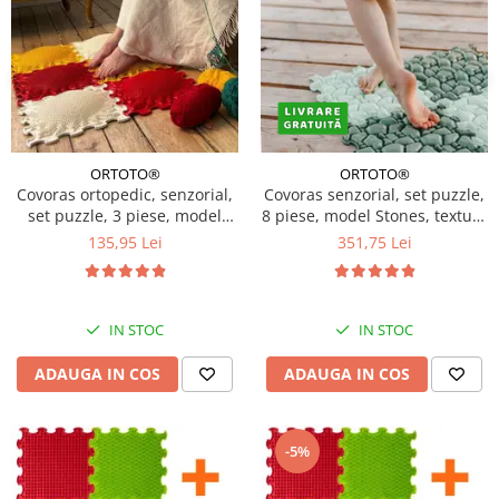
ORTOTO®
ORTOTO®
Covoras ortopedic, senzorial,
Covoras senzorial, set puzzle,
set puzzle, 3 piese, model
8 piese, model Stones, textura
Shining Sun, textura rigida,
rigida, Multicolor
135,95 Lei
351,75 Lei
Multicolor
IN STOC
IN STOC
ADAUGA IN COS
ADAUGA IN COS
-5%