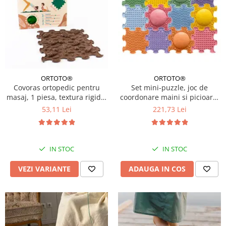
ORTOTO®
ORTOTO®
Covoras ortopedic pentru
Set mini-puzzle, joc de
masaj, 1 piesa, textura rigida,
coordonare maini si picioare,
model Pinecones, Diverse
12 piese, Multicolor
53,11 Lei
221,73 Lei
culori
IN STOC
IN STOC
VEZI VARIANTE
ADAUGA IN COS