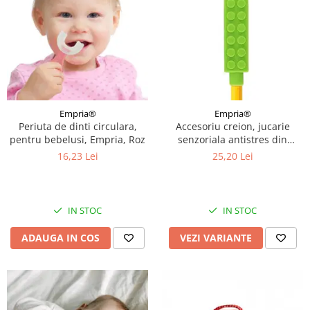
Empria®
Empria®
Periuta de dinti circulara,
Accesoriu creion, jucarie
pentru bebelusi, Empria, Roz
senzoriala antistres din
silicon moale, Empria, Diverse
16,23 Lei
25,20 Lei
culori
IN STOC
IN STOC
ADAUGA IN COS
VEZI VARIANTE