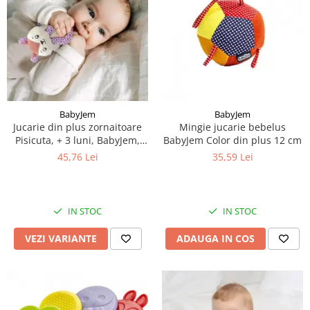
BabyJem
BabyJem
Jucarie din plus zornaitoare
Mingie jucarie bebelus
Pisicuta, + 3 luni, BabyJem,
BabyJem Color din plus 12 cm
Diverse culori
45,76 Lei
35,59 Lei
IN STOC
IN STOC
VEZI VARIANTE
ADAUGA IN COS