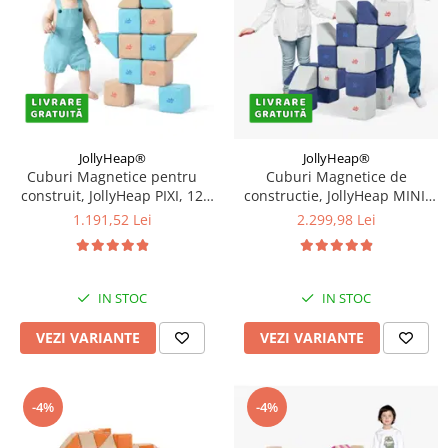
JollyHeap®
JollyHeap®
Cuburi Magnetice pentru
Cuburi Magnetice de
construit, JollyHeap PIXI, 12
constructie, JollyHeap MINI,
cuburi, Diverse Culori
24 cuburi, Diverse culori
1.191,52 Lei
2.299,98 Lei
IN STOC
IN STOC
VEZI VARIANTE
VEZI VARIANTE
-4%
-4%