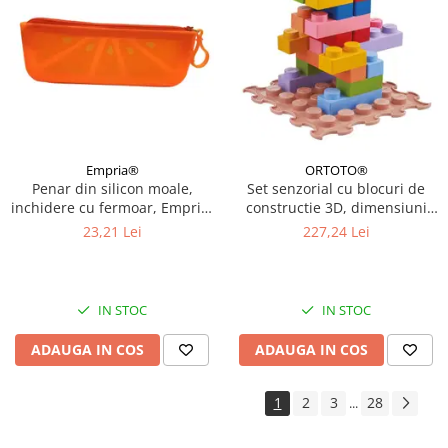
Empria®
ORTOTO®
Penar din silicon moale,
Set senzorial cu blocuri de
inchidere cu fermoar, Empria,
constructie 3D, dimensiuni
Portocaliu
mari, 32 piese
23,21 Lei
227,24 Lei
IN STOC
IN STOC
ADAUGA IN COS
ADAUGA IN COS
1
2
3
28
...