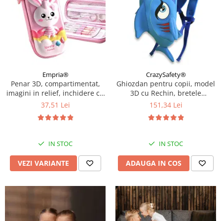
Empria®
CrazySafety®
Penar 3D, compartimentat,
Ghiozdan pentru copii, model
imagini in relief, inchidere cu
3D cu Rechin, bretele
fermoar, pentru scoala si
ajustabile, Bleu
37,51 Lei
151,34 Lei
gradinita, Empria, Diverse
modele
IN STOC
IN STOC
VEZI VARIANTE
ADAUGA IN COS