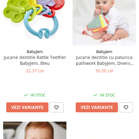
BabyJem
BabyJem
Jucarie dentitie Rattle Teether
Jucarie dentitie cu paturica
BabyJem, Bleu
pathwork BabyJem, Diverse
culori
22,37 Lei
30,50 Lei
IN STOC
IN STOC
VEZI VARIANTE
VEZI VARIANTE