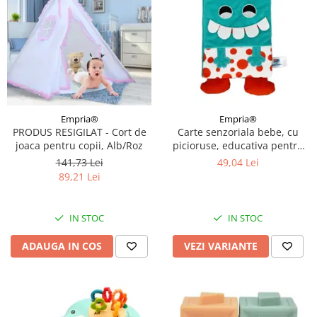
Empria®
Empria®
PRODUS RESIGILAT - Cort de
Carte senzoriala bebe, cu
joaca pentru copii, Alb/Roz
picioruse, educativa pentru
bebelusi, 18.5 x 15 x 3 cm,
141,73 Lei
49,04 Lei
Empria, Diverse modele
89,21 Lei
IN STOC
IN STOC
ADAUGA IN COS
VEZI VARIANTE