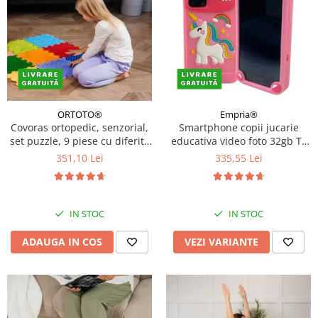
ORTOTO®
Empria®
Covoras ortopedic, senzorial,
Smartphone copii jucarie
set puzzle, 9 piese cu diferite
educativa video foto 32gb TF
texturi, Stimulative Rainbow
card rezolutie 480*800
351,10 Lei
335,55 Lei
display 10cm, Diverse culori
IN STOC
IN STOC
ADAUGA IN COS
VEZI VARIANTE