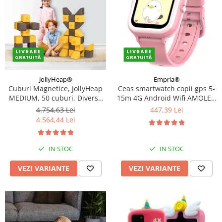
JollyHeap®
Empria®
Cuburi Magnetice, JollyHeap
Ceas smartwatch copii gps 5-
MEDIUM, 50 cuburi, Diverse
15m 4G Android Wifi AMOLED
culori
1.72in, Roz
4.754,63 Lei
447,39 Lei
4.564,44 Lei
IN STOC
IN STOC
VEZI VARIANTE
VEZI VARIANTE