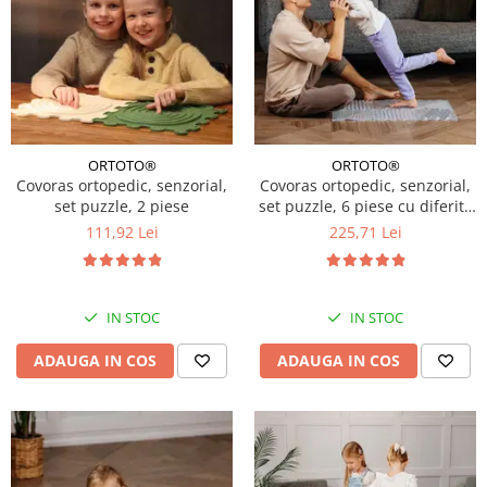
ORTOTO®
ORTOTO®
Covoras ortopedic, senzorial,
Covoras ortopedic, senzorial,
set puzzle, 2 piese
set puzzle, 6 piese cu diferite
texturi, ICE Relaxing Massage,
111,92 Lei
225,71 Lei
transparent
IN STOC
IN STOC
ADAUGA IN COS
ADAUGA IN COS