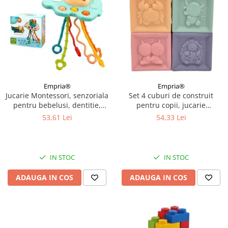
Empria®
Empria®
Jucarie Montessori, senzoriala
Set 4 cuburi de construit
pentru bebelusi, dentitie,
pentru copii, jucarie
Empria, Elefant Verde
educationala colorata,
53,61 Lei
54,33 Lei
Empria, cifre si forme
IN STOC
IN STOC
ADAUGA IN COS
ADAUGA IN COS