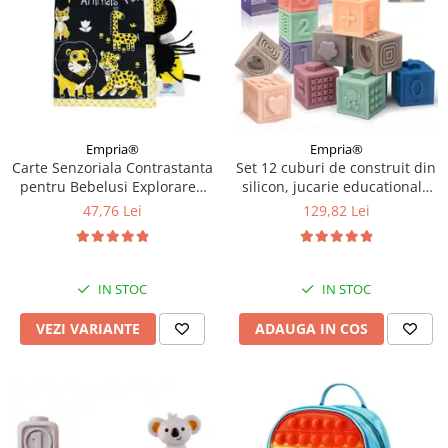
Empria®
Empria®
Carte Senzoriala Contrastanta
Set 12 cuburi de construit din
pentru Bebelusi Explorarea
silicon, jucarie educationala
Contrastelor, 18.5 x 15 x 3 cm,
colorata, Empria, Cifre si
47,76 Lei
129,82 Lei
Diverse modele
Forme
IN STOC
IN STOC
VEZI VARIANTE
ADAUGA IN COS