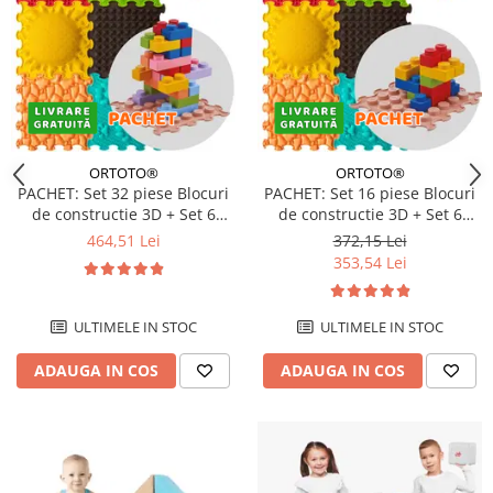
ORTOTO®
ORTOTO®
PACHET: Set 32 piese Blocuri
PACHET: Set 16 piese Blocuri
de constructie 3D + Set 6
de constructie 3D + Set 6
Covorase ortopedice si
Covorase tip puzzle
464,51 Lei
372,15 Lei
senzoriale, puzzle
353,54 Lei
ULTIMELE IN STOC
ULTIMELE IN STOC
ADAUGA IN COS
ADAUGA IN COS