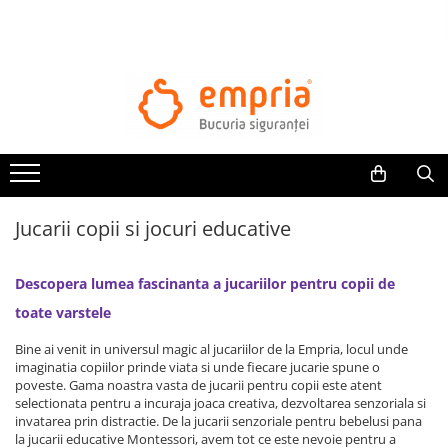
TOATE PRODUSELE
Protectii pat
Oferte Protectii Laterale Pat
Bariere protectie pentru pat
Aparatori laterale patut bebe
Jucarii copii si jocuri educative
Protectii mobilier
Banda protectie mobila copii
Descopera lumea fascinanta a jucariilor pentru copii de
Protectie colturi mobila copii
Sigurante pentru sertare si usi
toate varstele
Sigurante geamuri si usi glisante
Bine ai venit in universul magic al jucariilor de la Empria, locul unde
Kituri de siguranta pentru copii si
imaginatia copiilor prinde viata si unde fiecare jucarie spune o
bebelusi
poveste. Gama noastra vasta de jucarii pentru copii este atent
selectionata pentru a incuraja joaca creativa, dezvoltarea senzoriala si
invatarea prin distractie. De la jucarii senzoriale pentru bebelusi pana
Protectii casa
la jucarii educative Montessori, avem tot ce este nevoie pentru a