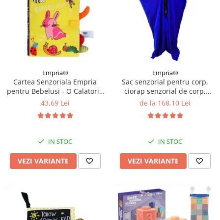
Empria®
Empria®
Cartea Senzoriala Empria
Sac senzorial pentru corp,
pentru Bebelusi - O Calatorie
ciorap senzorial de corp,
Colorata in Lumea
Albastru, Diverse marimi
43,69 Lei
de la 168,10 Lei
Descoperirilor, Diverse
modele
IN STOC
IN STOC
VEZI VARIANTE
VEZI VARIANTE