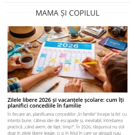
MAMA ȘI COPILUL
Zilele libere 2026 și vacanțele școlare: cum îți
planifici concediile în familie
În fiecare an, planificarea concediilor „în familie” începe la fel: cu
intenții bune, câteva idei de escapade și, inevitabil, întrebarea
practică „când avem, de fapt, timp?”. În 2026, răspunsul nu stă
doar în zilele libere legale, ci și în felul în care se aliniază (sau