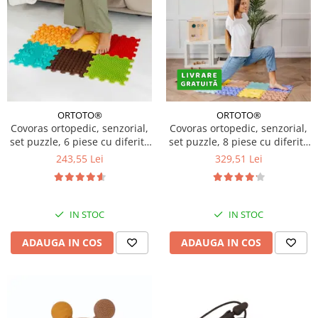
ORTOTO®
ORTOTO®
Covoras ortopedic, senzorial,
Covoras ortopedic, senzorial,
set puzzle, 6 piese cu diferite
set puzzle, 8 piese cu diferite
texturi, Sunshine Garden
texturi, Sensory&Calm Pastel
243,55 Lei
329,51 Lei
Set
IN STOC
IN STOC
ADAUGA IN COS
ADAUGA IN COS