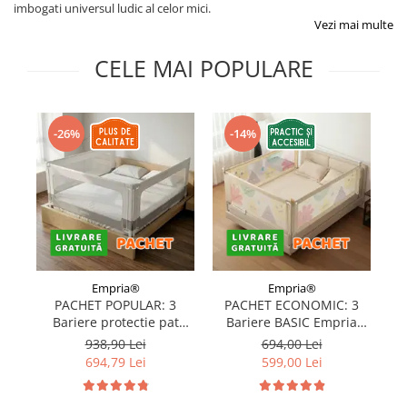
imbogati universul ludic al celor mici.
Protectii utile
Vezi mai multe
Poarta siguranta copii
Deflectoare pentru aer conditionat
CELE MAI POPULARE
Protectii exterior
Casti antifonice pentru copii si
-26%
-14%
bebelusi
Echipament protectie bicicleta si
ski
Accesorii auto copii
Haine & accesorii plaja
Haine plaja / inot
Empria®
Empria®
PACHET POPULAR: 3
PACHET ECONOMIC: 3
Ochelari de soare
Bariere protectie pat
Bariere BASIC Empria
Palarii protectie UV
copii, SELECT, 160x200
protectie pat 160X200 cm
pr
938,90 Lei
694,00 Lei
cm
+ bara stabilizatoare
Accesorii plaja
694,79 Lei
599,00 Lei
Puericultura mare