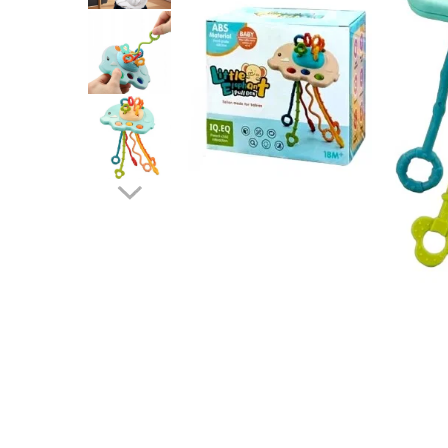
Protectii utile
Poarta siguranta copii
Deflectoare pentru aer conditionat
Protectii exterior
Casti antifonice pentru copii si
bebelusi
Echipament protectie bicicleta si
ski
Accesorii auto copii
Haine & accesorii plaja
Haine plaja / inot
Ochelari de soare
Palarii protectie UV
Accesorii plaja
Puericultura mare