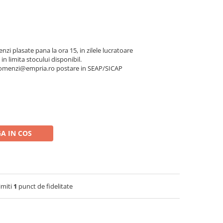
nzi plasate pana la ora 15, in zilele lucratoare
 in limita stocului disponibil.
a comenzi@empria.ro postare in SEAP/SICAP
A IN COS
imiti
1
punct de fidelitate