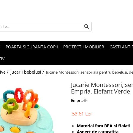
T
POARTA SIGURANTA COPII
PROTECTII MOBILIER
CASTI ANTI
IV
tive /
Jucarii bebelusi /
Jucarie Montessori, senzoriala pentru bebelusi, de
Jucarie Montessori, sen
Empria, Elefant Verde
Empria®
53,61 Lei
Material fara BPA si ftalati
Aspect de caracatita