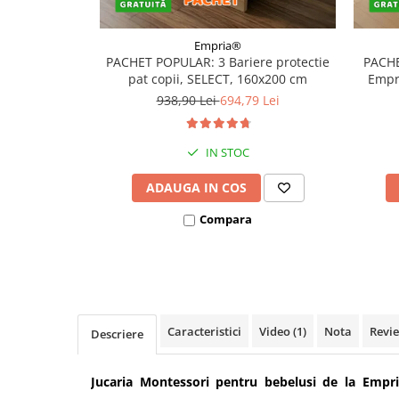
Covorase ortopedice senzoriale
Cuburi magnetice JollyHeap®
Empria®
PACHET POPULAR: 3 Bariere protectie
PACHE
Rechizite scolare
pat copii, SELECT, 160x200 cm
Empri
LEGO
938,90 Lei
694,79 Lei
Stikere decorative si covoare
Stickere decorative
IN STOC
Covorase de joaca
ADAUGA IN COS
Ingrijire adulti
Compara
Siguranta animale companie
Carduri Cadou
Propuneri Cadou
Caracteristici
Video
(1)
Nota
Revi
Descriere
Produse Sub 50 Lei
Jucaria Montessori pentru bebelusi de la Empr
Resigilate