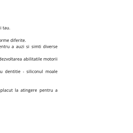
i tau.
orme diferite.
entru a auzi si simti diverse
dezvoltarea abilitatile motorii
u dentitie - siliconul moale
placut la atingere pentru a