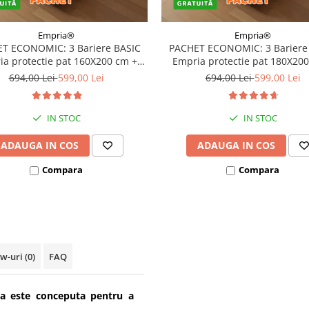
Empria®
Empria®
T ECONOMIC: 3 Bariere BASIC
PACHET ECONOMIC: 3 Bariere
a protectie pat 160X200 cm +
Empria protectie pat 180X20
bara stabilizatoare
bara stabilizatoare
694,00 Lei
599,00 Lei
694,00 Lei
599,00 Lei
IN STOC
IN STOC
ADAUGA IN COS
ADAUGA IN COS
Compara
Compara
ew-uri
(0)
FAQ
ia este conceputa pentru a