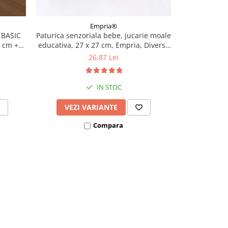
Empria®
 BASIC
Paturica senzoriala bebe, jucarie moale
Jucarii cu
0 cm +
educativa, 27 x 27 cm, Empria, Diverse
silicon pent
modele
discuri
26,87 Lei
IN STOC
VEZI VARIANTE
ADAU
Compara