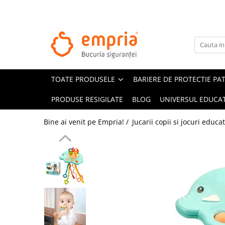
TOATE PRODUSELE
Protectii pat
Oferte Protectii Laterale Pat
TOATE PRODUSELE
BARIERE DE PROTECTIE PA
Bariere protectie pentru pat
Aparatori laterale patut bebe
PRODUSE RESIGILATE
BLOG
UNIVERSUL EDUCAT
Protectii mobilier
Bine ai venit pe Empria! /
Jucarii copii si jocuri educa
Banda protectie mobila copii
Protectie colturi mobila copii
Sigurante pentru sertare si usi
Sigurante geamuri si usi glisante
Kituri de siguranta pentru copii si
bebelusi
Protectii casa