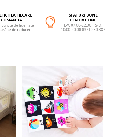
FICII LA FIECARE
SFATURI BUNE
COMANDĂ
PENTRU TINE
puncte de fidelitate
L-V: 07:00-22:00 | S-D:
cură-te de reduceri!
10:00-20:00 0371.230.387