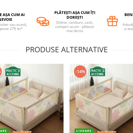
PLĂTEȘTI AȘA CUM ÎȚI
E AȘA CUM AI
BENE
DOREȘTI
NEVOIE
Online, ramburs, cash,
locker sau acasă,
Adună 
cumperi acum - plătești
 peste 279 lei*
și bu
mai târziu
PRODUSE ALTERNATIVE
%
-14%