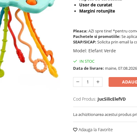
Usor de curatat
Margini rotunjite
Pleaca:
AZI spre tine! *pentru come
Pachetele si promotiile:
Se aplica
SEAP/SICAP:
Solicita prin email l
Model
:
Elefant Verde
IN STOC
Data de livrare:
maine, 07.08.2026
ADAUG
Cod Produs:
JucSilicElefVD
La achizitionarea acestui produs pr
Adauga la Favorite