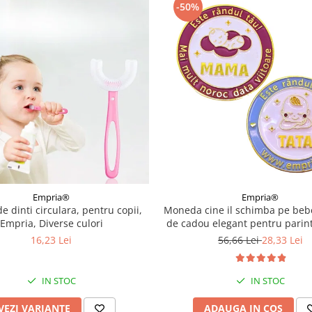
-50%
Empria®
Empria®
de dinti circulara, pentru copii,
Moneda cine il schimba pe bebe
Empria, Diverse culori
de cadou elegant pentru parint
nascuti, Empria, in rom
16,23 Lei
56,66 Lei
28,33 Lei
IN STOC
IN STOC
VEZI VARIANTE
ADAUGA IN COS