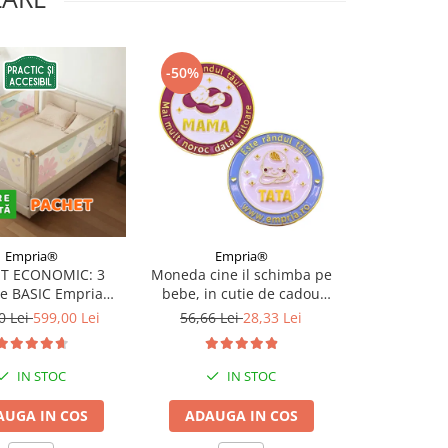
-50%
Empria®
Empria®
Bab
T ECONOMIC: 3
Moneda cine il schimba pe
Reductor WC
re BASIC Empria
bebe, in cutie de cadou
uni pentru to
e pat 180X200 cm +
elegant pentru parinti cu
Divers
0 Lei
599,00 Lei
56,66 Lei
28,33 Lei
52,8
 stabilizatoare
nou-nascuti, Empria, in
romana
IN STOC
IN STOC
AUGA IN COS
ADAUGA IN COS
I