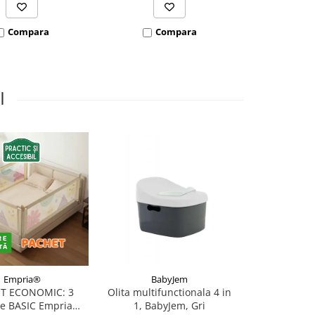
VEZI VARI
Compara
Compara
Co
I
Empria®
BabyJem
Bab
T ECONOMIC: 3
Olita multifunctionala 4 in
Set ingrijire 
re BASIC Empria
1, BabyJem, Gri
BabyJe