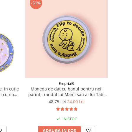
-51%
Empria®
, in cutie
Moneda de dat cu banul pentru noii
i cu nou-
parinti, randul lui Mami sau al lui Tati,
ana
cadou amuzant proaspetii parinti,
48,75 Lei
24,00 Lei
Empria, engleza
IN STOC
ADAUGA IN COS