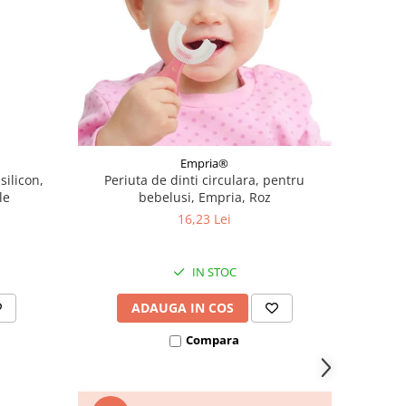
Empria®
silicon,
Periuta de dinti circulara, pentru
le
bebelusi, Empria, Roz
16,23 Lei
IN STOC
ADAUGA IN COS
Compara