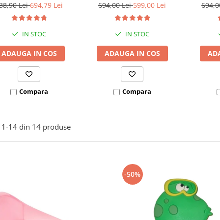
160x200 cm
protectie pat 160X200 cm +
protecti
38,90 Lei
694,79 Lei
694,00 Lei
599,00 Lei
694,0
bara stabilizatoare
bara
IN STOC
IN STOC
ADAUGA IN COS
ADAUGA IN COS
AD
Compara
Compara
1-
14
din
14
produse
-50%