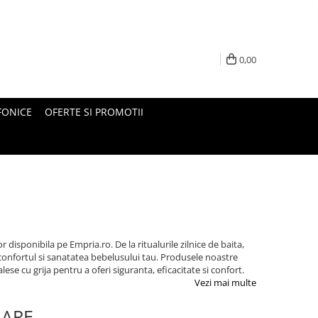
0,00
FONICE
OFERTE SI PROMOTII
disponibila pe Empria.ro. De la ritualurile zilnice de baita,
a confortul si sanatatea bebelusului tau. Produsele noastre
se cu grija pentru a oferi siguranta, eficacitate si confort.
Vezi mai multe
LARE