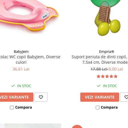
BabyJem
Empria®
colac WC copii BabyJem, Diverse
Suport periuta de dinti copil, 
culori
7,5x4 cm, Diverse mode
36,61 Lei
17,88 Lei
9,00 Lei
IN STOC
IN STOC
VEZI VARIANTE
VEZI VARIANTE
Compara
Compara