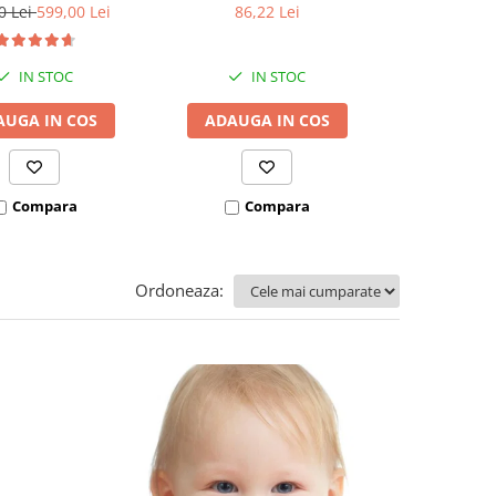
e pat 180X200 cm +
0 Lei
599,00 Lei
86,22 Lei
97,6
 stabilizatoare
IN STOC
IN STOC
I
AUGA IN COS
ADAUGA IN COS
ADAUGA
Compara
Compara
Co
Ordoneaza: