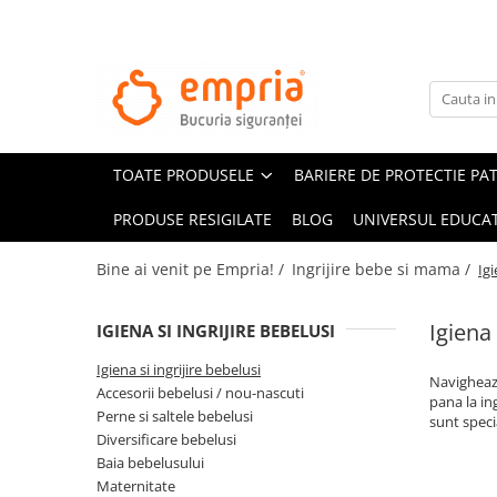
TOATE PRODUSELE
Protectii pat
Oferte Protectii Laterale Pat
TOATE PRODUSELE
BARIERE DE PROTECTIE PA
Bariere protectie pentru pat
Aparatori laterale patut bebe
PRODUSE RESIGILATE
BLOG
UNIVERSUL EDUCAT
Protectii mobilier
Bine ai venit pe Empria! /
Ingrijire bebe si mama /
Igi
Banda protectie mobila copii
Protectie colturi mobila copii
Igiena 
IGIENA SI INGRIJIRE BEBELUSI
Sigurante pentru sertare si usi
Igiena si ingrijire bebelusi
Sigurante geamuri si usi glisante
Navigheaza
Accesorii bebelusi / nou-nascuti
Kituri de siguranta pentru copii si
pana la in
Perne si saltele bebelusi
sunt speci
bebelusi
Diversificare bebelusi
Baia bebelusului
Protectii casa
Maternitate