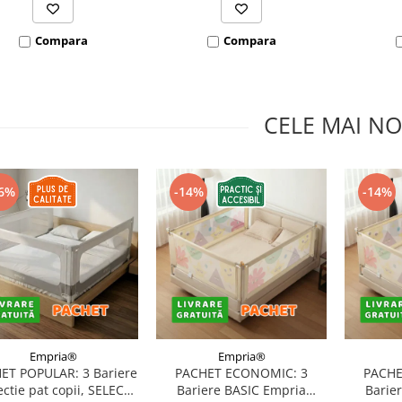
Compara
Compara
CELE MAI NO
6%
-14%
-14%
Empria®
Empria®
ET POPULAR: 3 Bariere
PACHET ECONOMIC: 3
PACHE
ectie pat copii, SELECT,
Bariere BASIC Empria
Barie