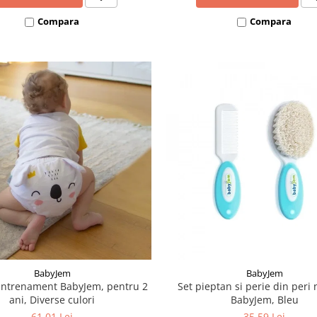
Compara
Compara
BabyJem
BabyJem
 antrenament BabyJem, pentru 2
Set pieptan si perie din peri 
ani, Diverse culori
BabyJem, Bleu
61,01 Lei
35,59 Lei