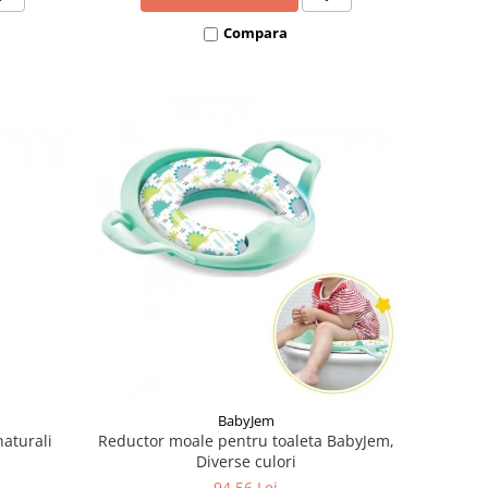
Compara
BabyJem
naturali
Reductor moale pentru toaleta BabyJem,
Diverse culori
94,56 Lei