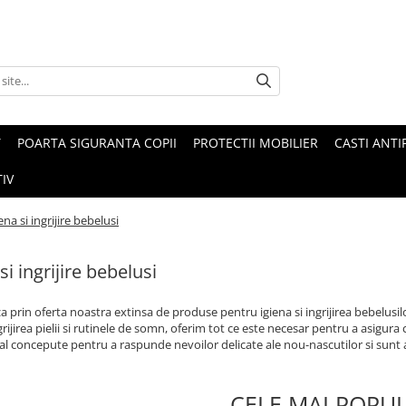
T
POARTA SIGURANTA COPII
PROTECTII MOBILIER
CASTI ANTI
IV
ena si ingrijire bebelusi
si ingrijire bebelusi
 prin oferta noastra extinsa de produse pentru igiena si ingrijirea bebelusilor 
grijirea pielii si rutinele de somn, oferim tot ce este necesar pentru a asigur
al concepute pentru a raspunde nevoilor delicate ale nou-nascutilor si sunt ale
CELE MAI POPU