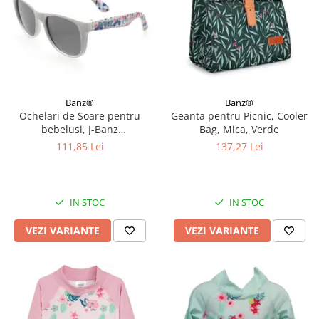
Banz®
Banz®
Ochelari de Soare pentru
Geanta pentru Picnic, Cooler
bebelusi, J-Banz
Bag, Mica, Verde
Beachcomber, 1-2 ani, Diverse
111,85 Lei
137,27 Lei
culori
IN STOC
IN STOC
VEZI VARIANTE
VEZI VARIANTE