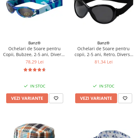
Banz®
Banz®
Ochelari de Soare pentru
Ochelari de Soare pentru
Copii, Bubzee, 2-5 ani, Diverse
copii, 2-5 ani, Retro, Diverse
culori
culori
78,29 Lei
81,34 Lei
IN STOC
IN STOC
VEZI VARIANTE
VEZI VARIANTE