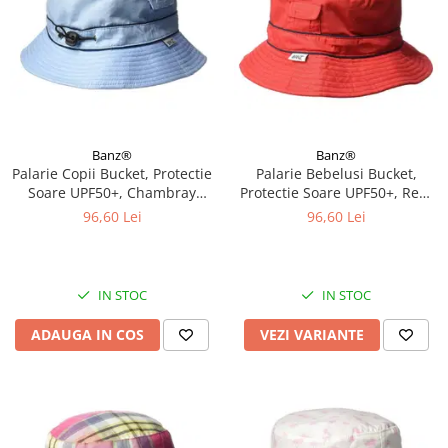
Banz®
Banz®
Palarie Copii Bucket, Protectie
Palarie Bebelusi Bucket,
Soare UPF50+, Chambray
Protectie Soare UPF50+, Red,
Blue, 2 - 4 ani
Diverse marimi
96,60 Lei
96,60 Lei
IN STOC
IN STOC
ADAUGA IN COS
VEZI VARIANTE