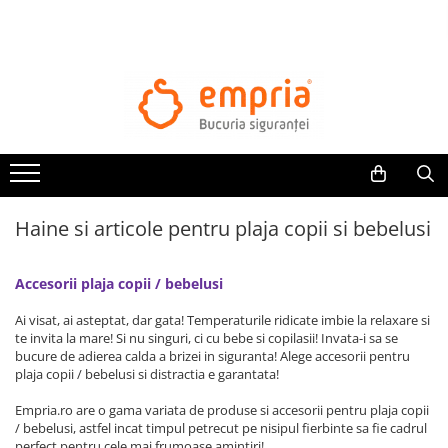
TOATE PRODUSELE
Protectii pat
Oferte Protectii Laterale Pat
Bariere protectie pentru pat
Aparatori laterale patut bebe
Haine si articole pentru plaja copii si bebelusi
Protectii mobilier
Banda protectie mobila copii
Accesorii plaja copii / bebelusi
Protectie colturi mobila copii
Sigurante pentru sertare si usi
Ai visat, ai asteptat, dar gata! Temperaturile ridicate imbie la relaxare si
Sigurante geamuri si usi glisante
te invita la mare! Si nu singuri, ci cu bebe si copilasii! Invata-i sa se
bucure de adierea calda a brizei in siguranta! Alege accesorii pentru
Kituri de siguranta pentru copii si
plaja copii / bebelusi si distractia e garantata!
bebelusi
Empria.ro are o gama variata de produse si accesorii pentru plaja copii
/ bebelusi, astfel incat timpul petrecut pe nisipul fierbinte sa fie cadrul
Protectii casa
perfect pentru cele mai frumoase amintiri!