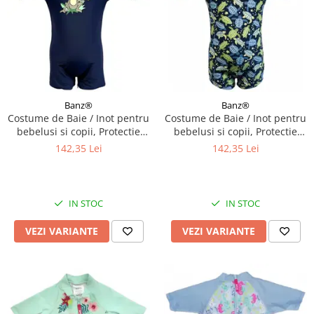
Banz®
Banz®
Costume de Baie / Inot pentru
Costume de Baie / Inot pentru
bebelusi si copii, Protectie
bebelusi si copii, Protectie
Soare UPF50+, Navy Jungle,
Soare UPF50+, Turttle, Diverse
142,35 Lei
142,35 Lei
Marimea 6
marimi
IN STOC
IN STOC
VEZI VARIANTE
VEZI VARIANTE