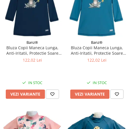
Banz®
Banz®
Bluza Copii Maneca Lunga,
Bluza Copii Maneca Lunga,
Anti-Iritatii, Protectie Soare
Anti-Iritatii, Protectie Soare
UPF50+, Navy Jungle, Diverse
UPF50+, Petrol Jungle, Diverse
122,02 Lei
122,02 Lei
marimi
marimi
IN STOC
IN STOC
VEZI VARIANTE
VEZI VARIANTE