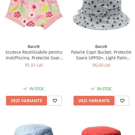
Banz®
Banz®
Scutece Reutilizabile pentru
Palarie Copii Bucket, Protectie
Inot/Piscina, Protectie Soare
Soare UPF50+, Light Palm
UPF50+, Floral Pink, Diverse
Tree, Diverse marimi
91,51 Lei
96,60 Lei
marimi
IN STOC
IN STOC
VEZI VARIANTE
VEZI VARIANTE