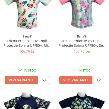
Banz®
Banz®
Tricou Protectie UV Copii,
Tricou Protectie UV Copii,
Protectie Solara UPF50+, Mint
Protectie Solara UPF50+, Sea
Floral, Diverse marimi
Horse, Diverse marimi
106,76 Lei
106,76 Lei
IN STOC
IN STOC
VEZI VARIANTE
VEZI VARIANTE