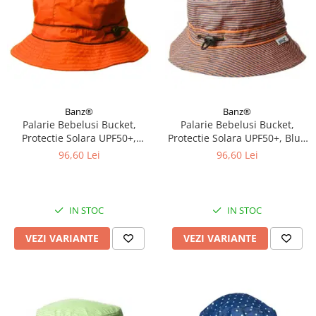
Banz®
Banz®
Palarie Bebelusi Bucket,
Palarie Bebelusi Bucket,
Protectie Solara UPF50+,
Protectie Solara UPF50+, Blue
Orange, Diverse marimi
Orange Stripe, Diverse marimi
96,60 Lei
96,60 Lei
IN STOC
IN STOC
VEZI VARIANTE
VEZI VARIANTE