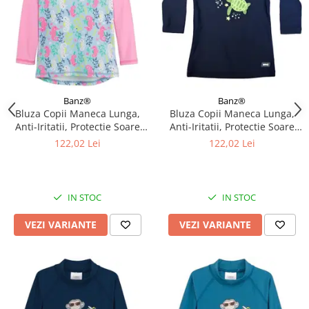
Banz®
Banz®
Bluza Copii Maneca Lunga,
Bluza Copii Maneca Lunga,
Anti-Iritatii, Protectie Soare
Anti-Iritatii, Protectie Soare
UPF50+, Sea Horse, Diverse
UPF50+, Turttle, Diverse
122,02 Lei
122,02 Lei
marimi
marimi
IN STOC
IN STOC
VEZI VARIANTE
VEZI VARIANTE