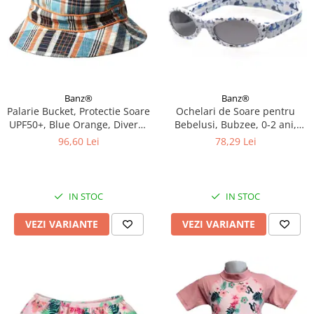
Banz®
Banz®
Palarie Bucket, Protectie Soare
Ochelari de Soare pentru
UPF50+, Blue Orange, Diverse
Bebelusi, Bubzee, 0-2 ani,
marimi
Diverse culori
96,60 Lei
78,29 Lei
IN STOC
IN STOC
VEZI VARIANTE
VEZI VARIANTE