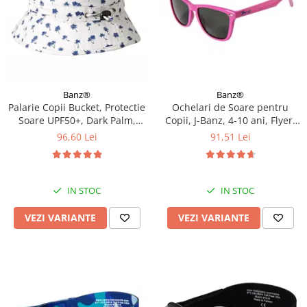
Banz®
Banz®
Palarie Copii Bucket, Protectie
Ochelari de Soare pentru
Soare UPF50+, Dark Palm,
Copii, J-Banz, 4-10 ani, Flyer,
Diverse marimi
Roz
96,60 Lei
91,51 Lei
IN STOC
IN STOC
VEZI VARIANTE
VEZI VARIANTE