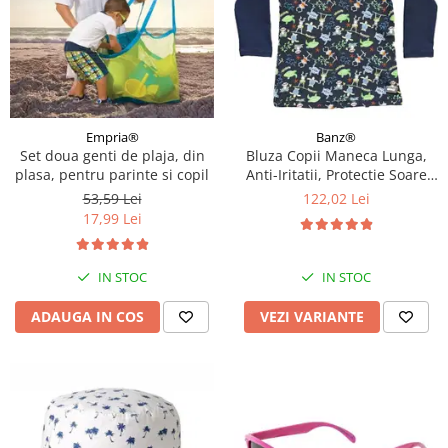
Empria®
Banz®
Set doua genti de plaja, din
Bluza Copii Maneca Lunga,
plasa, pentru parinte si copil
Anti-Iritatii, Protectie Soare
UPF50+, Jungle Mix, Diverse
53,59 Lei
122,02 Lei
marimi
17,99 Lei
IN STOC
IN STOC
ADAUGA IN COS
VEZI VARIANTE