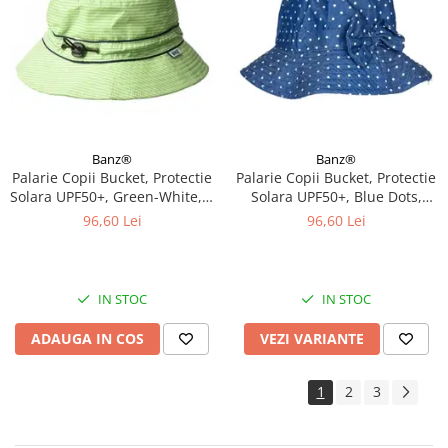
Banz®
Banz®
Palarie Copii Bucket, Protectie
Palarie Copii Bucket, Protectie
Solara UPF50+, Green-White, 2
Solara UPF50+, Blue Dots,
- 4 ani
Diverse marimi
96,60 Lei
96,60 Lei
IN STOC
IN STOC
ADAUGA IN COS
VEZI VARIANTE
1
2
3