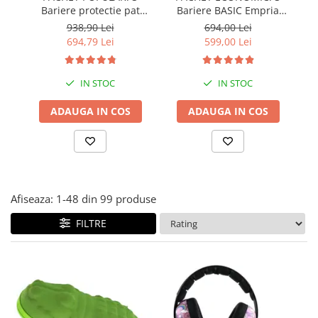
Bariere protectie pat
Bariere BASIC Empria
Covorase ortopedice senzoriale
copii, SELECT, 160x200
protectie pat 160X200 cm
pr
938,90 Lei
694,00 Lei
Cuburi magnetice JollyHeap®
cm
+ bara stabilizatoare
694,79 Lei
599,00 Lei
Rechizite scolare
LEGO
IN STOC
IN STOC
Stikere decorative si covoare
ADAUGA IN COS
ADAUGA IN COS
Stickere decorative
Covorase de joaca
Ingrijire adulti
Siguranta animale companie
Afiseaza:
1-
48
din
99
produse
FILTRE
Carduri Cadou
Propuneri Cadou
Produse Sub 50 Lei
Resigilate