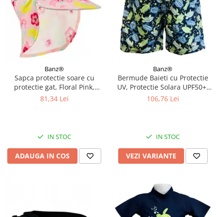
Banz®
Banz®
Sapca protectie soare cu
Bermude Baieti cu Protectie
protectie gat, Floral Pink,
UV, Protectie Solara UPF50+,
Marimea M
Turttle, Diverse marimi
81,34 Lei
106,76 Lei
IN STOC
IN STOC
ADAUGA IN COS
VEZI VARIANTE