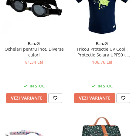
Banz®
Banz®
Ochelari pentru inot, Diverse
Tricou Protectie UV Copii,
culori
Protectie Solara UPF50+,
Turttle, Diverse marimi
81,34 Lei
106,76 Lei
IN STOC
IN STOC
VEZI VARIANTE
VEZI VARIANTE