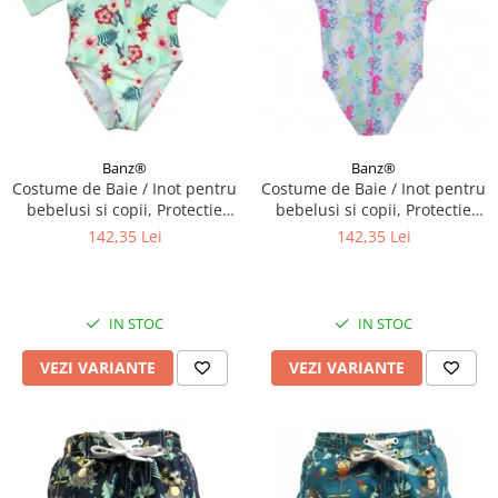
Banz®
Banz®
Costume de Baie / Inot pentru
Costume de Baie / Inot pentru
bebelusi si copii, Protectie
bebelusi si copii, Protectie
Soare UPF50+, Mint Floral,
Soare UPF50+, Sea Horse,
142,35 Lei
142,35 Lei
Diverse marimi
Marimea 6
IN STOC
IN STOC
VEZI VARIANTE
VEZI VARIANTE