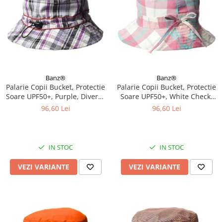
Banz®
Banz®
Palarie Copii Bucket, Protectie
Palarie Copii Bucket, Protectie
Soare UPF50+, Purple, Diverse
Soare UPF50+, White Check,
marimi
Diverse marimi
96,60 Lei
96,60 Lei
IN STOC
IN STOC
VEZI VARIANTE
VEZI VARIANTE