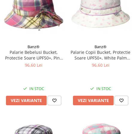
Banz®
Banz®
Palarie Bebelusi Bucket,
Palarie Copii Bucket, Protectie
Protectie Soare UPF50+, Pink
Soare UPF50+, White Palm
Check, Diverse marimi
Tree, Diverse marimi
96,60 Lei
96,60 Lei
IN STOC
IN STOC
VEZI VARIANTE
VEZI VARIANTE