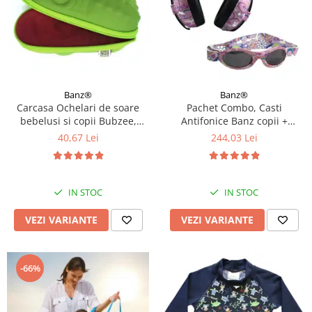
Banz®
Banz®
Carcasa Ochelari de soare
Pachet Combo, Casti
bebelusi si copii Bubzee,
Antifonice Banz copii +
Diverse culori
Ochelari de Soare Protectie
40,67 Lei
244,03 Lei
UV, 3 - 36 luni, Diverse
modele
IN STOC
IN STOC
VEZI VARIANTE
VEZI VARIANTE
-66%