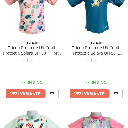
Banz®
Banz®
Tricou Protectie UV Copii,
Tricou Protectie UV Copii,
Protectie Solara UPF50+, Floral
Protectie Solara UPF50+,
Pink, Diverse marimi
Petrol Jungle, Diverse marimi
106,76 Lei
106,76 Lei
IN STOC
IN STOC
VEZI VARIANTE
VEZI VARIANTE