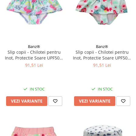
Banz®
Banz®
Slip copii - Chilotei pentru
Slip copii - Chilotei pentru
Inot, Protectie Soare UPF50+,
Inot, Protectie Soare UPF50+,
Sea Horse, Diverse marimi
Floral Mint, Diverse marimi
91,51 Lei
91,51 Lei
IN STOC
IN STOC
VEZI VARIANTE
VEZI VARIANTE