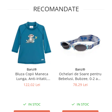
RECOMANDATE
Banz®
Banz®
Bluza Copii Maneca
Ochelari de Soare pentru
S
Lunga, Anti-Iritatii,
Bebelusi, Bubzee, 0-2 ani,
di
Protectie Soare UPF50+,
Bicycle Ride
122,02 Lei
78,29 Lei
Petrol Jungle, Marimea 0
IN STOC
IN STOC