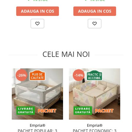
Somnul bebelusului
ADAUGA IN COS
ADAUGA IN COS
Carucioare si scaune auto
Tarcuri copii / bebelusi
Scaune masa
Ingrijire bebe si mama
CELE MAI NOI
Igiena si ingrijire bebelusi
Accesorii bebelusi / nou-nascuti
Perne si saltele bebelusi
-26%
-14%
Diversificare bebelusi
Baia bebelusului
Maternitate
Jucarii copii si jocuri educative
Jucarii dentitie
Jocuri educative
Empria®
Empria®
Jucarii bebelusi
PACHET POPULAR: 3
PACHET ECONOMIC: 3