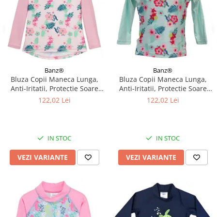
Banz®
Banz®
Bluza Copii Maneca Lunga,
Bluza Copii Maneca Lunga,
Anti-Iritatii, Protectie Soare
Anti-Iritatii, Protectie Soare
UPF50+, Floral Pink, Diverse
UPF50+, Floral Mint, Diverse
122,02 Lei
122,02 Lei
marimi
marimi
IN STOC
IN STOC
VEZI VARIANTE
VEZI VARIANTE