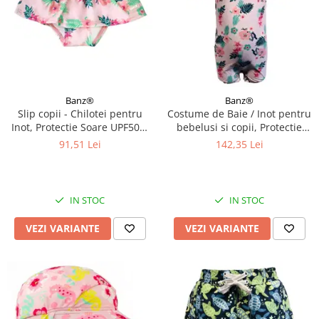
Banz®
Banz®
Slip copii - Chilotei pentru
Costume de Baie / Inot pentru
Inot, Protectie Soare UPF50+,
bebelusi si copii, Protectie
Floral Pink, Diverse marimi
Soare UPF50+, Floral Pink,
91,51 Lei
142,35 Lei
Diverse marimi
IN STOC
IN STOC
VEZI VARIANTE
VEZI VARIANTE