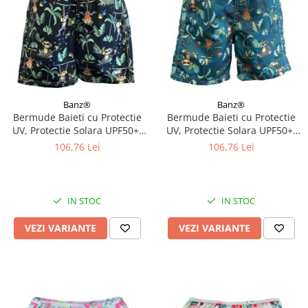
Banz®
Banz®
Bermude Baieti cu Protectie
Bermude Baieti cu Protectie
UV, Protectie Solara UPF50+,
UV, Protectie Solara UPF50+,
Navy Jungle, Diverse marimi
Petrol Jungle, Diverse marimi
106,76 Lei
106,76 Lei
IN STOC
IN STOC
VEZI VARIANTE
VEZI VARIANTE