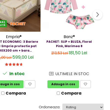
-15
Empria®
Banz®
T ECONOMIC: 3 Bariere
PACHET: SLIP + BLUZA, Floral
PACH
 Empria protectie pat
Pink, Marimea 8
80X200 cm + bara
181,50 Lei
213,53 Lei
2
stabilizatoare
599,00 Lei
,00 Lei
In stoc
ULTIMELE IN STOC
auga in cos
Adauga in cos
A
Compara
Compara
Ordoneaza: