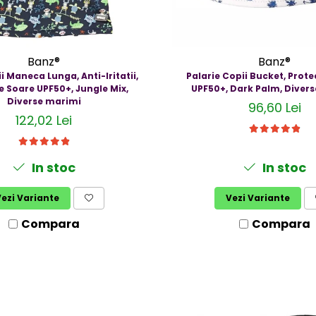
Banz®
Banz®
i Maneca Lunga, Anti-Iritatii,
Palarie Copii Bucket, Prote
e Soare UPF50+, Jungle Mix,
UPF50+, Dark Palm, Diver
Diverse marimi
96,60 Lei
122,02 Lei
In stoc
In stoc
ezi Variante
Vezi Variante
Compara
Compara