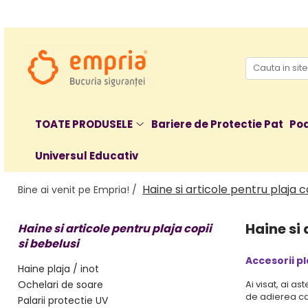
TOATE PRODUSELE
Protectii pat
Oferte Protectii Laterale Pat
Bariere protectie pentru pat
TOATE PRODUSELE
Bariere de Protectie Pat
Poa
Aparatori laterale patut bebe
Universul Educativ
Protectii mobilier
Banda protectie mobila copii
Haine si articole pentru plaja co
Bine ai venit pe Empria! /
Protectie colturi mobila copii
Sigurante pentru sertare si usi
Haine si 
Haine si articole pentru plaja copii
Sigurante geamuri si usi glisante
si bebelusi
Kituri de siguranta pentru copii si
Accesorii pl
bebelusi
Haine plaja / inot
Ochelari de soare
Ai visat, ai as
Protectii casa
de adierea cal
Palarii protectie UV