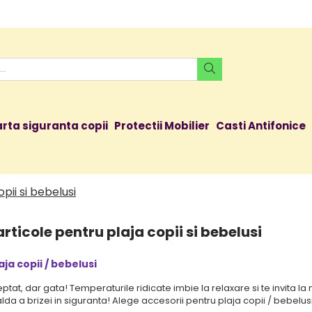
rta siguranta copii
Protectii Mobilier
Casti Antifonice
pii si bebelusi
articole pentru plaja copii si bebelusi
aja copii / bebelusi
teptat, dar gata! Temperaturile ridicate imbie la relaxare si te invita la
da a brizei in siguranta! Alege accesorii pentru plaja copii / bebelusi