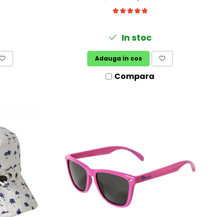
In stoc
Adauga in cos
Compara