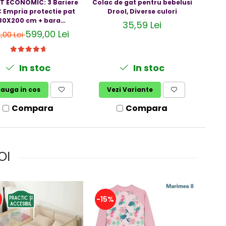
T ECONOMIC: 3 Bariere
Colac de gat pentru bebelusi
Bluz
 Empria protectie pat
Drool, Diverse culori
Anti-
80X200 cm + bara
UPF5
35,59 Lei
stabilizatoare
599,00 Lei
,00 Lei
In stoc
In stoc
auga in cos
Vezi Variante
V
Compara
Compara
OI
%
-15%