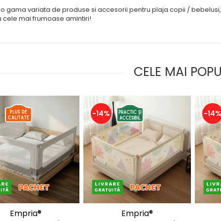
o gama variata de produse si accesorii pentru plaja copii / bebelusi, as
u cele mai frumoase amintiri!
CELE MAI POP
-14%
-14
Empria®
Empria®