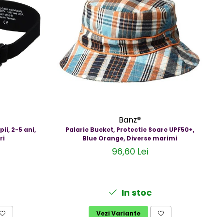
Banz®
ii, 2-5 ani,
Palarie Bucket, Protectie Soare UPF50+,
ri
Blue Orange, Diverse marimi
96,60 Lei
In stoc
Vezi Variante