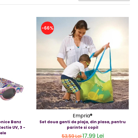
-66%
Empria®
onice Banz
Set doua genti de plaja, din plasa, pentru
ectie UV, 3 -
parinte si copil
ele
17,99 Lei
53,59 Lei