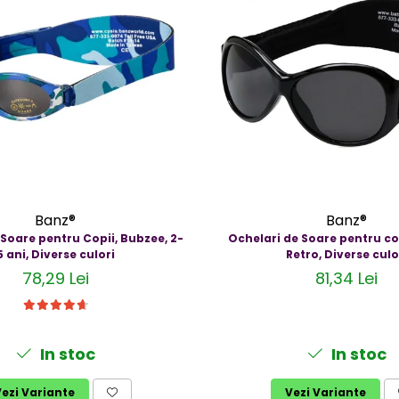
Banz®
Banz®
 Soare pentru Copii, Bubzee, 2-
Ochelari de Soare pentru cop
5 ani, Diverse culori
Retro, Diverse culo
78,29 Lei
81,34 Lei
In stoc
In stoc
ezi Variante
Vezi Variante