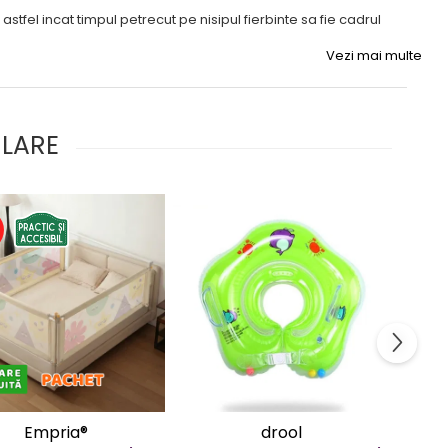
tfel incat timpul petrecut pe nisipul fierbinte sa fie cadrul
Vezi mai multe
ULARE
%
Empria®
drool