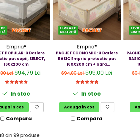
Empria®
Empria®
T POPULAR: 3 Bariere
PACHET ECONOMIC: 3 Bariere
PACHE
tie pat copii, SELECT,
BASIC Empria protectie pat
BASIC
160x200 cm
160X200 cm + bara
1
stabilizatoare
694,79 Lei
599,00 Lei
,90 Lei
694,00 Lei
694
In stoc
In stoc
auga in cos
Adauga in cos
Ad
Compara
Compara
48
din
99
produse