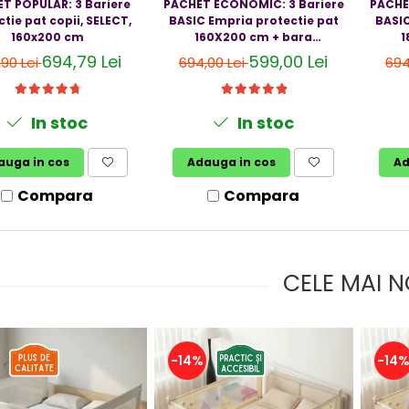
T POPULAR: 3 Bariere
PACHET ECONOMIC: 3 Bariere
PACHE
tie pat copii, SELECT,
BASIC Empria protectie pat
BASIC
160x200 cm
160X200 cm + bara
1
stabilizatoare
694,79 Lei
599,00 Lei
,90 Lei
694,00 Lei
694
In stoc
In stoc
auga in cos
Adauga in cos
Ad
Compara
Compara
CELE MAI N
-14%
-14