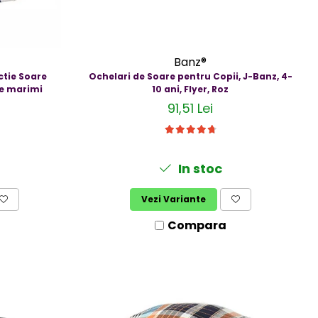
Banz®
ctie Soare
Ochelari de Soare pentru Copii, J-Banz, 4-
se marimi
10 ani, Flyer, Roz
91,51 Lei
In stoc
Vezi Variante
Compara