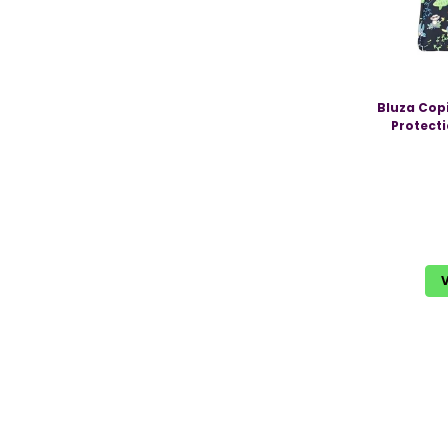
Bluza Copi
Protecti
V