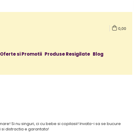
0,00
Oferte si Promotii
Produse Resigilate
Blog
 mare! Si nu singuri, ci cu bebe si copilasii! Invata-i sa se bucure
 si distractia e garantata!