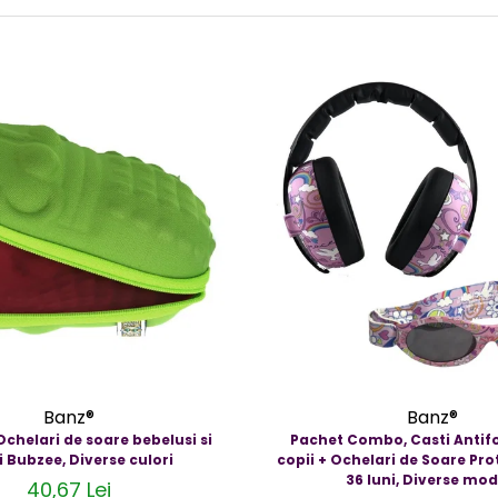
Banz®
Banz®
chelari de soare bebelusi si
Pachet Combo, Casti Antif
i Bubzee, Diverse culori
copii + Ochelari de Soare Prot
36 luni, Diverse mod
40,67 Lei