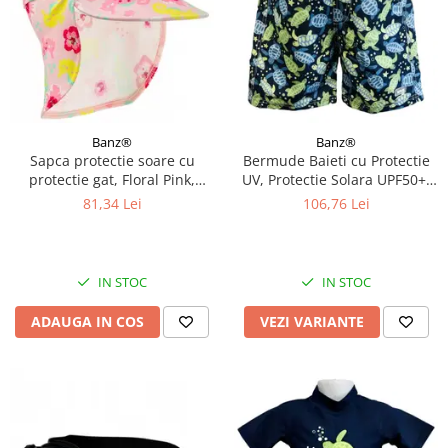
Banz®
Banz®
Sapca protectie soare cu
Bermude Baieti cu Protectie
protectie gat, Floral Pink,
UV, Protectie Solara UPF50+,
Marimea M
Turttle, Diverse marimi
81,34 Lei
106,76 Lei
IN STOC
IN STOC
ADAUGA IN COS
VEZI VARIANTE