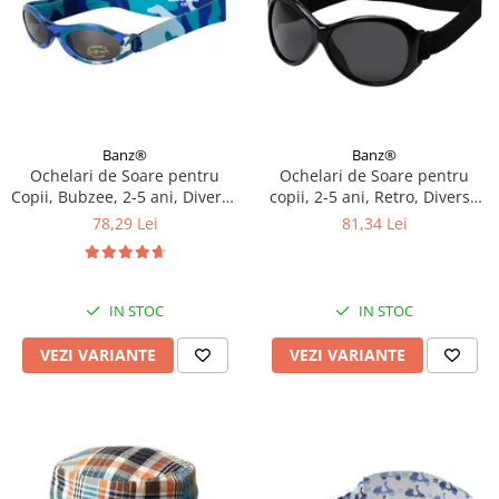
Banz®
Banz®
Ochelari de Soare pentru
Ochelari de Soare pentru
Copii, Bubzee, 2-5 ani, Diverse
copii, 2-5 ani, Retro, Diverse
culori
culori
78,29 Lei
81,34 Lei
IN STOC
IN STOC
VEZI VARIANTE
VEZI VARIANTE