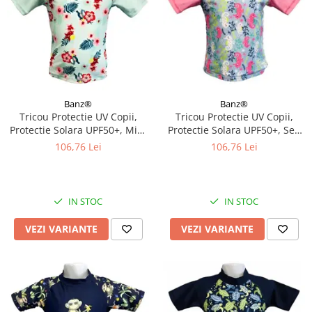
Banz®
Banz®
Tricou Protectie UV Copii,
Tricou Protectie UV Copii,
Protectie Solara UPF50+, Mint
Protectie Solara UPF50+, Sea
Floral, Diverse marimi
Horse, Diverse marimi
106,76 Lei
106,76 Lei
IN STOC
IN STOC
VEZI VARIANTE
VEZI VARIANTE