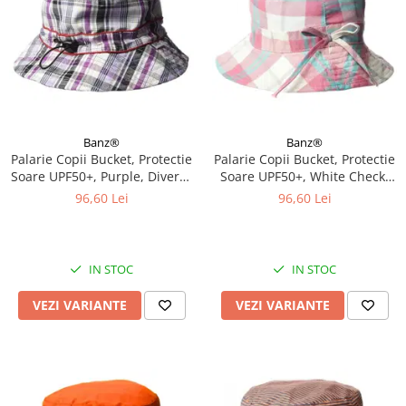
Banz®
Banz®
Palarie Copii Bucket, Protectie
Palarie Copii Bucket, Protectie
Soare UPF50+, Purple, Diverse
Soare UPF50+, White Check,
marimi
Diverse marimi
96,60 Lei
96,60 Lei
IN STOC
IN STOC
VEZI VARIANTE
VEZI VARIANTE