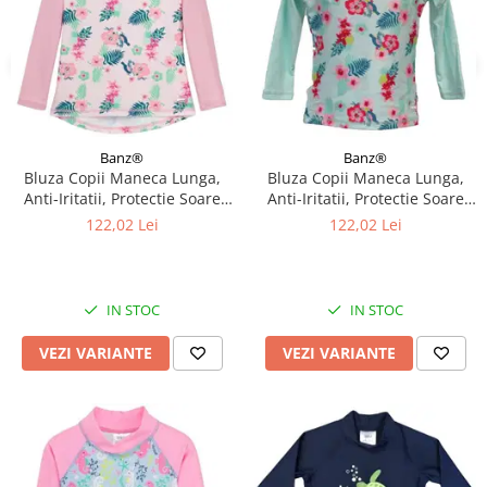
Banz®
Banz®
Bluza Copii Maneca Lunga,
Bluza Copii Maneca Lunga,
Anti-Iritatii, Protectie Soare
Anti-Iritatii, Protectie Soare
UPF50+, Floral Pink, Diverse
UPF50+, Floral Mint, Diverse
122,02 Lei
122,02 Lei
marimi
marimi
IN STOC
IN STOC
VEZI VARIANTE
VEZI VARIANTE