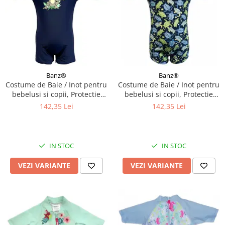
Banz®
Banz®
Costume de Baie / Inot pentru
Costume de Baie / Inot pentru
bebelusi si copii, Protectie
bebelusi si copii, Protectie
Soare UPF50+, Navy Jungle,
Soare UPF50+, Turttle, Diverse
142,35 Lei
142,35 Lei
Marimea 6
marimi
IN STOC
IN STOC
VEZI VARIANTE
VEZI VARIANTE