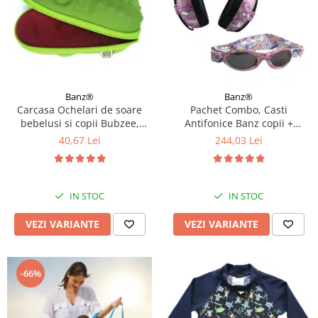
Banz®
Banz®
Carcasa Ochelari de soare
Pachet Combo, Casti
bebelusi si copii Bubzee,
Antifonice Banz copii +
Diverse culori
Ochelari de Soare Protectie
40,67 Lei
244,03 Lei
UV, 3 - 36 luni, Diverse
modele
IN STOC
IN STOC
VEZI VARIANTE
VEZI VARIANTE
-66%