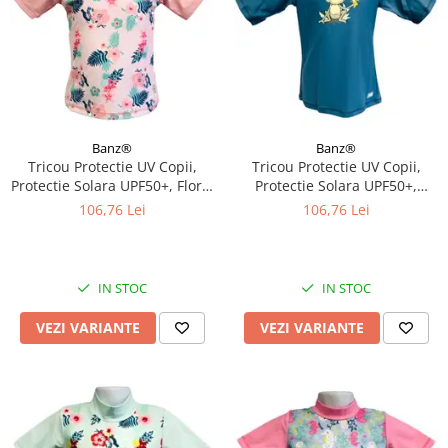
Banz®
Banz®
Tricou Protectie UV Copii,
Tricou Protectie UV Copii,
Protectie Solara UPF50+, Floral
Protectie Solara UPF50+,
Pink, Diverse marimi
Petrol Jungle, Diverse marimi
106,76 Lei
106,76 Lei
IN STOC
IN STOC
VEZI VARIANTE
VEZI VARIANTE