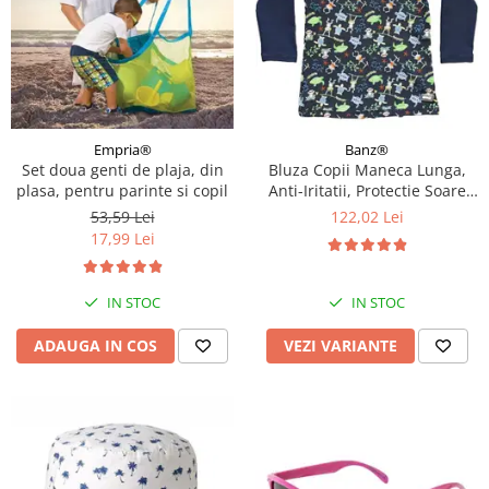
Empria®
Banz®
Set doua genti de plaja, din
Bluza Copii Maneca Lunga,
plasa, pentru parinte si copil
Anti-Iritatii, Protectie Soare
UPF50+, Jungle Mix, Diverse
53,59 Lei
122,02 Lei
marimi
17,99 Lei
IN STOC
IN STOC
ADAUGA IN COS
VEZI VARIANTE