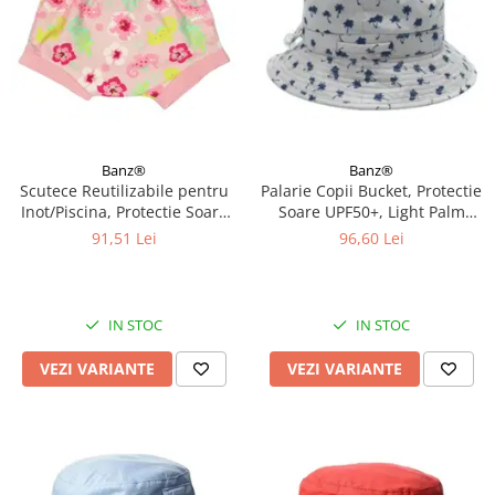
Banz®
Banz®
Scutece Reutilizabile pentru
Palarie Copii Bucket, Protectie
Inot/Piscina, Protectie Soare
Soare UPF50+, Light Palm
UPF50+, Floral Pink, Diverse
Tree, Diverse marimi
91,51 Lei
96,60 Lei
marimi
IN STOC
IN STOC
VEZI VARIANTE
VEZI VARIANTE