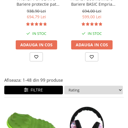
Bariere protectie pat
Bariere BASIC Empria
Covorase ortopedice senzoriale
copii, SELECT, 160x200
protectie pat 160X200 cm
pr
938,90 Lei
694,00 Lei
Cuburi magnetice JollyHeap®
cm
+ bara stabilizatoare
694,79 Lei
599,00 Lei
Rechizite scolare
LEGO
IN STOC
IN STOC
Stikere decorative si covoare
ADAUGA IN COS
ADAUGA IN COS
Stickere decorative
Covorase de joaca
Ingrijire adulti
Siguranta animale companie
Afiseaza:
1-
48
din
99
produse
FILTRE
Carduri Cadou
Propuneri Cadou
Produse Sub 50 Lei
Resigilate