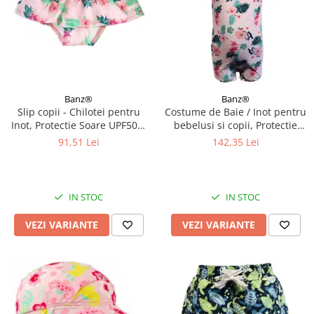
Banz®
Banz®
Slip copii - Chilotei pentru
Costume de Baie / Inot pentru
Inot, Protectie Soare UPF50+,
bebelusi si copii, Protectie
Floral Pink, Diverse marimi
Soare UPF50+, Floral Pink,
91,51 Lei
142,35 Lei
Diverse marimi
IN STOC
IN STOC
VEZI VARIANTE
VEZI VARIANTE