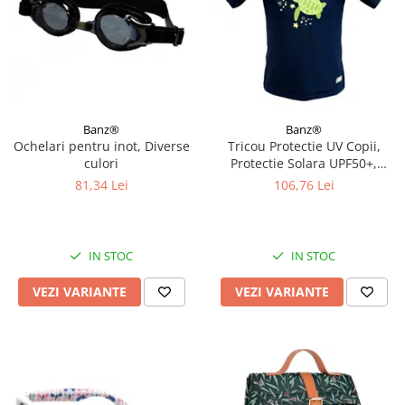
Banz®
Banz®
Ochelari pentru inot, Diverse
Tricou Protectie UV Copii,
culori
Protectie Solara UPF50+,
Turttle, Diverse marimi
81,34 Lei
106,76 Lei
IN STOC
IN STOC
VEZI VARIANTE
VEZI VARIANTE