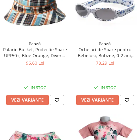
Banz®
Banz®
Palarie Bucket, Protectie Soare
Ochelari de Soare pentru
UPF50+, Blue Orange, Diverse
Bebelusi, Bubzee, 0-2 ani,
marimi
Diverse culori
96,60 Lei
78,29 Lei
IN STOC
IN STOC
VEZI VARIANTE
VEZI VARIANTE