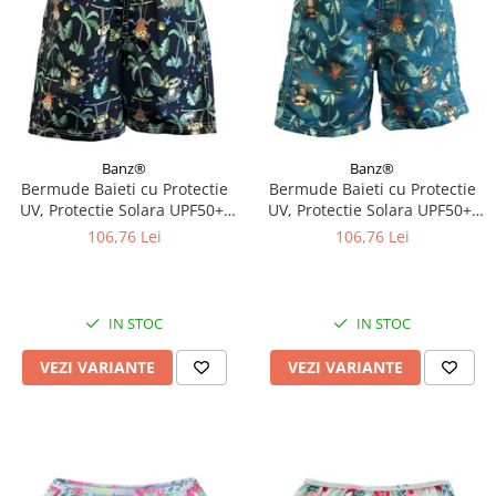
Banz®
Banz®
Bermude Baieti cu Protectie
Bermude Baieti cu Protectie
UV, Protectie Solara UPF50+,
UV, Protectie Solara UPF50+,
Navy Jungle, Diverse marimi
Petrol Jungle, Diverse marimi
106,76 Lei
106,76 Lei
IN STOC
IN STOC
VEZI VARIANTE
VEZI VARIANTE