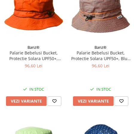
Banz®
Banz®
Palarie Bebelusi Bucket,
Palarie Bebelusi Bucket,
Protectie Solara UPF50+,
Protectie Solara UPF50+, Blue
Orange, Diverse marimi
Orange Stripe, Diverse marimi
96,60 Lei
96,60 Lei
IN STOC
IN STOC
VEZI VARIANTE
VEZI VARIANTE