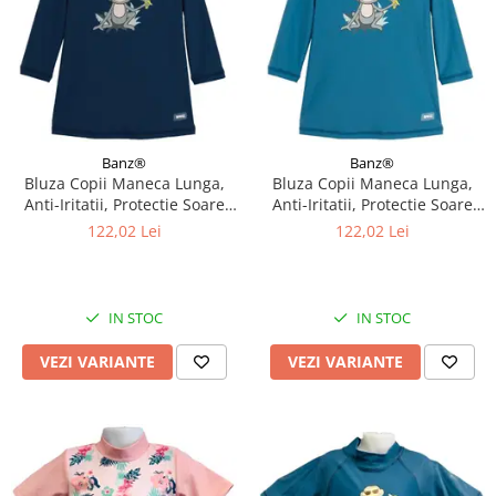
Banz®
Banz®
Bluza Copii Maneca Lunga,
Bluza Copii Maneca Lunga,
Anti-Iritatii, Protectie Soare
Anti-Iritatii, Protectie Soare
UPF50+, Navy Jungle, Diverse
UPF50+, Petrol Jungle, Diverse
122,02 Lei
122,02 Lei
marimi
marimi
IN STOC
IN STOC
VEZI VARIANTE
VEZI VARIANTE