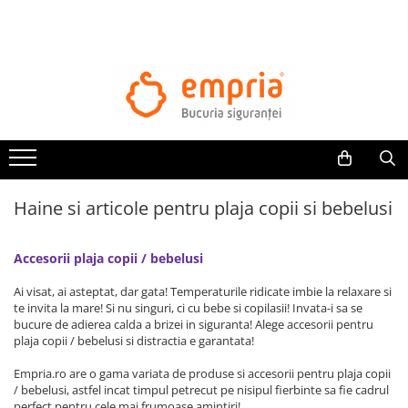
TOATE PRODUSELE
Protectii pat
Oferte Protectii Laterale Pat
Bariere protectie pentru pat
Aparatori laterale patut bebe
Haine si articole pentru plaja copii si bebelusi
Protectii mobilier
Banda protectie mobila copii
Accesorii plaja copii / bebelusi
Protectie colturi mobila copii
Sigurante pentru sertare si usi
Ai visat, ai asteptat, dar gata! Temperaturile ridicate imbie la relaxare si
Sigurante geamuri si usi glisante
te invita la mare! Si nu singuri, ci cu bebe si copilasii! Invata-i sa se
bucure de adierea calda a brizei in siguranta! Alege accesorii pentru
Kituri de siguranta pentru copii si
plaja copii / bebelusi si distractia e garantata!
bebelusi
Empria.ro are o gama variata de produse si accesorii pentru plaja copii
/ bebelusi, astfel incat timpul petrecut pe nisipul fierbinte sa fie cadrul
Protectii casa
perfect pentru cele mai frumoase amintiri!