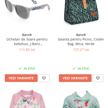
Banz®
Banz®
Ochelari de Soare pentru
Geanta pentru Picnic, Cooler
bebelusi, J-Banz
Bag, Mica, Verde
Beachcomber, 1-2 ani, Diverse
111,85 Lei
137,27 Lei
culori
IN STOC
IN STOC
VEZI VARIANTE
VEZI VARIANTE