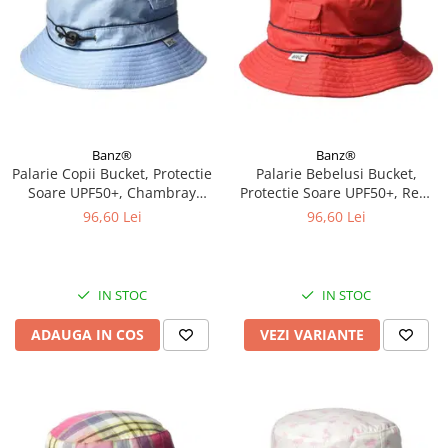
Banz®
Banz®
Palarie Copii Bucket, Protectie
Palarie Bebelusi Bucket,
Soare UPF50+, Chambray
Protectie Soare UPF50+, Red,
Blue, 2 - 4 ani
Diverse marimi
96,60 Lei
96,60 Lei
IN STOC
IN STOC
ADAUGA IN COS
VEZI VARIANTE