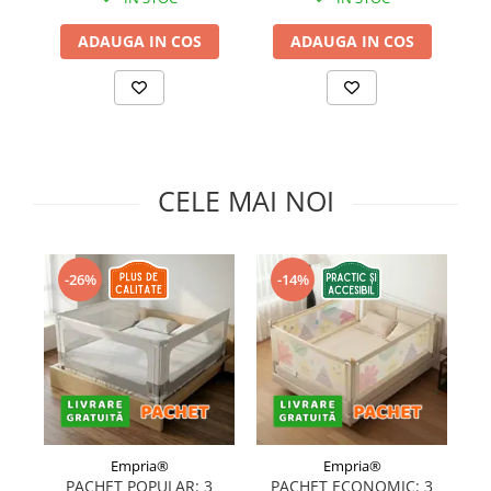
Somnul bebelusului
ADAUGA IN COS
ADAUGA IN COS
Carucioare si scaune auto
Tarcuri copii / bebelusi
Scaune masa
Ingrijire bebe si mama
CELE MAI NOI
Igiena si ingrijire bebelusi
Accesorii bebelusi / nou-nascuti
Perne si saltele bebelusi
-26%
-14%
Diversificare bebelusi
Baia bebelusului
Maternitate
Jucarii copii si jocuri educative
Jucarii dentitie
Jocuri educative
Empria®
Empria®
Jucarii bebelusi
PACHET POPULAR: 3
PACHET ECONOMIC: 3