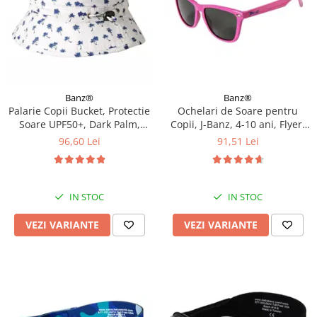
Banz®
Banz®
Palarie Copii Bucket, Protectie
Ochelari de Soare pentru
Soare UPF50+, Dark Palm,
Copii, J-Banz, 4-10 ani, Flyer,
Diverse marimi
Roz
96,60 Lei
91,51 Lei
IN STOC
IN STOC
VEZI VARIANTE
VEZI VARIANTE