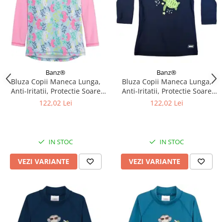
Banz®
Banz®
Bluza Copii Maneca Lunga,
Bluza Copii Maneca Lunga,
Anti-Iritatii, Protectie Soare
Anti-Iritatii, Protectie Soare
UPF50+, Sea Horse, Diverse
UPF50+, Turttle, Diverse
122,02 Lei
122,02 Lei
marimi
marimi
IN STOC
IN STOC
VEZI VARIANTE
VEZI VARIANTE