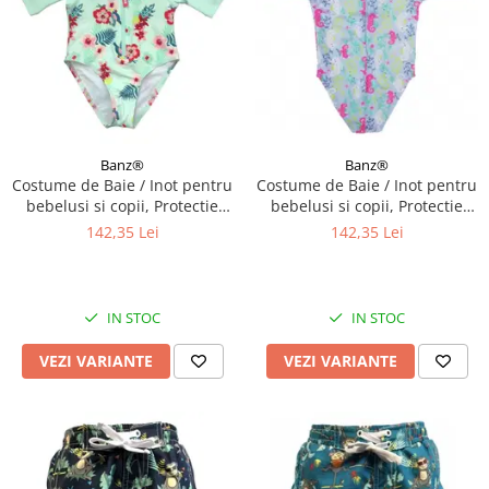
Banz®
Banz®
Costume de Baie / Inot pentru
Costume de Baie / Inot pentru
bebelusi si copii, Protectie
bebelusi si copii, Protectie
Soare UPF50+, Mint Floral,
Soare UPF50+, Sea Horse,
142,35 Lei
142,35 Lei
Diverse marimi
Marimea 6
IN STOC
IN STOC
VEZI VARIANTE
VEZI VARIANTE