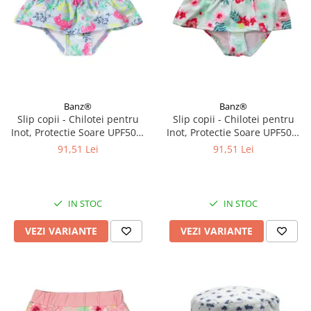
Banz®
Banz®
Slip copii - Chilotei pentru
Slip copii - Chilotei pentru
Inot, Protectie Soare UPF50+,
Inot, Protectie Soare UPF50+,
Sea Horse, Diverse marimi
Floral Mint, Diverse marimi
91,51 Lei
91,51 Lei
IN STOC
IN STOC
VEZI VARIANTE
VEZI VARIANTE