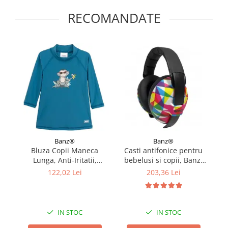
RECOMANDATE
Banz®
Banz®
Bluza Copii Maneca
Casti antifonice pentru
Lunga, Anti-Iritatii,
bebelusi si copii, Banz,
Protectie Soare UPF50+,
Bubzee, 3-36 luni, Prism
P
122,02 Lei
203,36 Lei
Petrol Jungle, Marimea 0
IN STOC
IN STOC