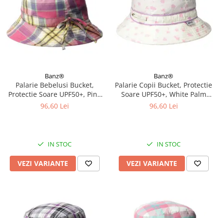
Banz®
Banz®
Palarie Bebelusi Bucket,
Palarie Copii Bucket, Protectie
Protectie Soare UPF50+, Pink
Soare UPF50+, White Palm
Check, Diverse marimi
Tree, Diverse marimi
96,60 Lei
96,60 Lei
IN STOC
IN STOC
VEZI VARIANTE
VEZI VARIANTE