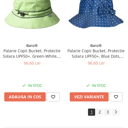
Banz®
Banz®
Palarie Copii Bucket, Protectie
Palarie Copii Bucket, Protectie
Solara UPF50+, Green-White, 2
Solara UPF50+, Blue Dots,
- 4 ani
Diverse marimi
96,60 Lei
96,60 Lei
IN STOC
IN STOC
ADAUGA IN COS
VEZI VARIANTE
1
2
3