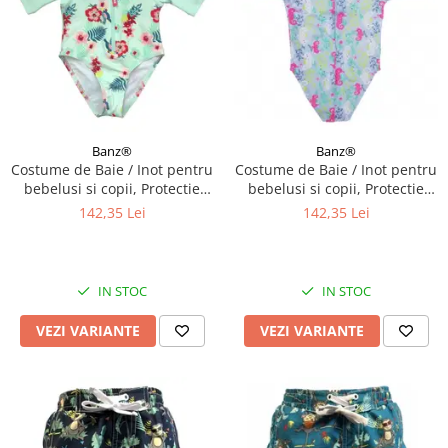
Banz®
Banz®
Costume de Baie / Inot pentru
Costume de Baie / Inot pentru
bebelusi si copii, Protectie
bebelusi si copii, Protectie
Soare UPF50+, Mint Floral,
Soare UPF50+, Sea Horse,
142,35 Lei
142,35 Lei
Diverse marimi
Marimea 6
IN STOC
IN STOC
VEZI VARIANTE
VEZI VARIANTE