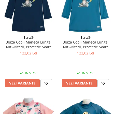
Banz®
Banz®
Bluza Copii Maneca Lunga,
Bluza Copii Maneca Lunga,
Anti-Iritatii, Protectie Soare
Anti-Iritatii, Protectie Soare
UPF50+, Navy Jungle, Diverse
UPF50+, Petrol Jungle, Diverse
122,02 Lei
122,02 Lei
marimi
marimi
IN STOC
IN STOC
VEZI VARIANTE
VEZI VARIANTE