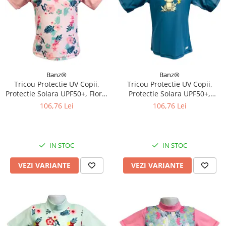
Banz®
Banz®
Tricou Protectie UV Copii,
Tricou Protectie UV Copii,
Protectie Solara UPF50+, Floral
Protectie Solara UPF50+,
Pink, Diverse marimi
Petrol Jungle, Diverse marimi
106,76 Lei
106,76 Lei
IN STOC
IN STOC
VEZI VARIANTE
VEZI VARIANTE