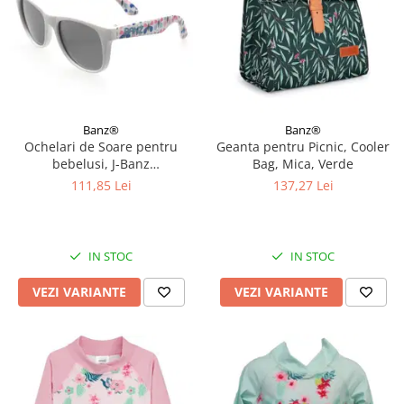
Banz®
Banz®
Ochelari de Soare pentru
Geanta pentru Picnic, Cooler
bebelusi, J-Banz
Bag, Mica, Verde
Beachcomber, 1-2 ani, Diverse
111,85 Lei
137,27 Lei
culori
IN STOC
IN STOC
VEZI VARIANTE
VEZI VARIANTE