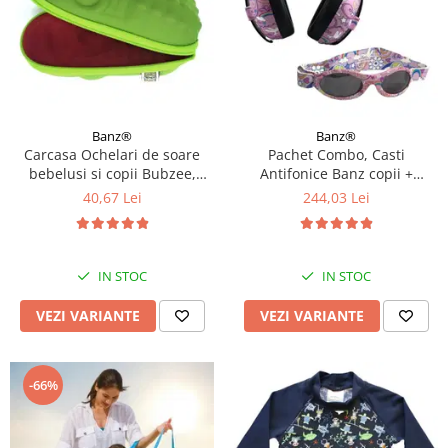
Banz®
Banz®
Carcasa Ochelari de soare
Pachet Combo, Casti
bebelusi si copii Bubzee,
Antifonice Banz copii +
Diverse culori
Ochelari de Soare Protectie
40,67 Lei
244,03 Lei
UV, 3 - 36 luni, Diverse
modele
IN STOC
IN STOC
VEZI VARIANTE
VEZI VARIANTE
-66%