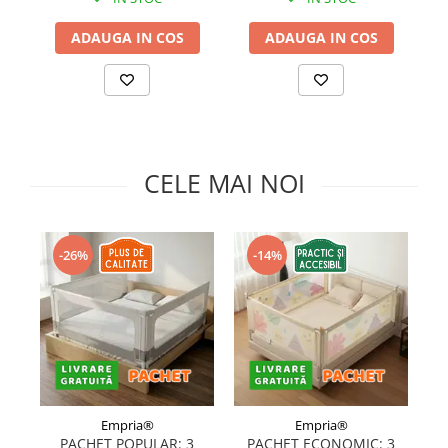
Somnul bebelusului
ADAUGA IN COS
ADAUGA IN COS
Carucioare si scaune auto
Tarcuri copii / bebelusi
Scaune masa
Ingrijire bebe si mama
CELE MAI NOI
Igiena si ingrijire bebelusi
Accesorii bebelusi / nou-nascuti
Perne si saltele bebelusi
-26%
-14%
Diversificare bebelusi
Baia bebelusului
Maternitate
Jucarii copii si jocuri educative
Jucarii dentitie
Jocuri educative
Empria®
Empria®
Jucarii bebelusi
PACHET POPULAR: 3
PACHET ECONOMIC: 3