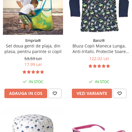
Empria®
Banz®
Set doua genti de plaja, din
Bluza Copii Maneca Lunga,
plasa, pentru parinte si copil
Anti-Iritatii, Protectie Soare
UPF50+, Jungle Mix, Diverse
53,59 Lei
122,02 Lei
marimi
17,99 Lei
IN STOC
IN STOC
ADAUGA IN COS
VEZI VARIANTE