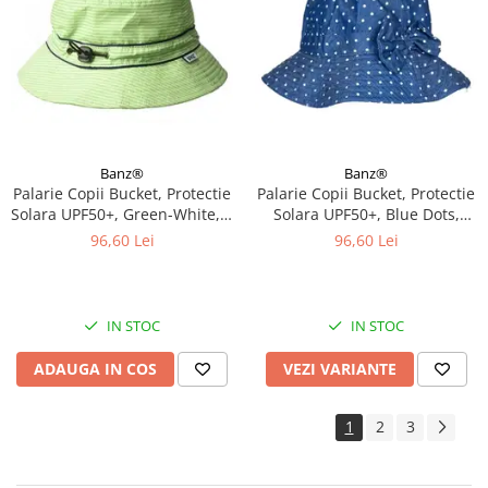
Banz®
Banz®
Palarie Copii Bucket, Protectie
Palarie Copii Bucket, Protectie
Solara UPF50+, Green-White, 2
Solara UPF50+, Blue Dots,
- 4 ani
Diverse marimi
96,60 Lei
96,60 Lei
IN STOC
IN STOC
ADAUGA IN COS
VEZI VARIANTE
1
2
3