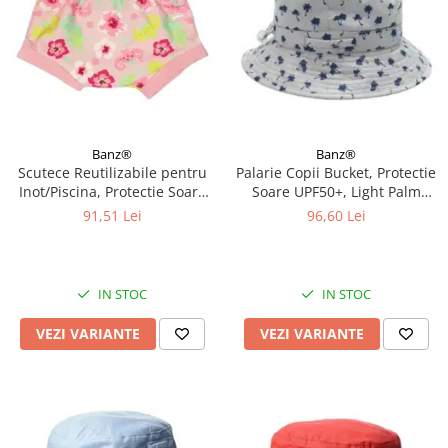
Banz®
Banz®
Scutece Reutilizabile pentru
Palarie Copii Bucket, Protectie
Inot/Piscina, Protectie Soare
Soare UPF50+, Light Palm
UPF50+, Floral Pink, Diverse
Tree, Diverse marimi
91,51 Lei
96,60 Lei
marimi
IN STOC
IN STOC
VEZI VARIANTE
VEZI VARIANTE