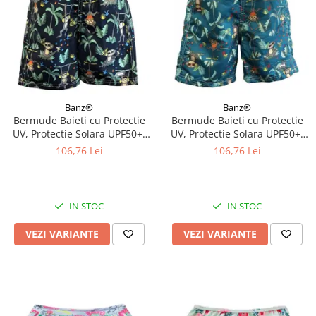
Banz®
Banz®
Bermude Baieti cu Protectie
Bermude Baieti cu Protectie
UV, Protectie Solara UPF50+,
UV, Protectie Solara UPF50+,
Navy Jungle, Diverse marimi
Petrol Jungle, Diverse marimi
106,76 Lei
106,76 Lei
IN STOC
IN STOC
VEZI VARIANTE
VEZI VARIANTE