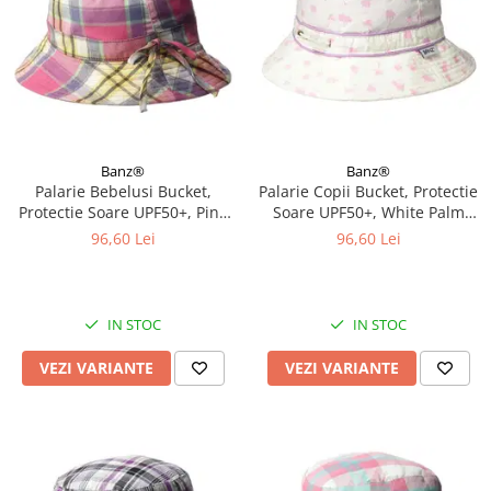
Banz®
Banz®
Palarie Bebelusi Bucket,
Palarie Copii Bucket, Protectie
Protectie Soare UPF50+, Pink
Soare UPF50+, White Palm
Check, Diverse marimi
Tree, Diverse marimi
96,60 Lei
96,60 Lei
IN STOC
IN STOC
VEZI VARIANTE
VEZI VARIANTE