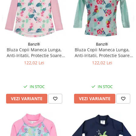
Banz®
Banz®
Bluza Copii Maneca Lunga,
Bluza Copii Maneca Lunga,
Anti-Iritatii, Protectie Soare
Anti-Iritatii, Protectie Soare
UPF50+, Floral Pink, Diverse
UPF50+, Floral Mint, Diverse
122,02 Lei
122,02 Lei
marimi
marimi
IN STOC
IN STOC
VEZI VARIANTE
VEZI VARIANTE