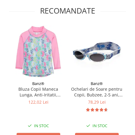
RECOMANDATE
Banz®
Banz®
Bluza Copii Maneca
Ochelari de Soare pentru
C
Lunga, Anti-Iritatii,
Copii, Bubzee, 2-5 ani,
b
Protectie Soare UPF50+,
Diverse culori
Bu
122,02 Lei
78,29 Lei
Sea Horse, Marimea 0
IN STOC
IN STOC