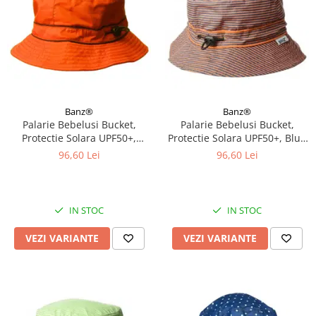
Banz®
Banz®
Palarie Bebelusi Bucket,
Palarie Bebelusi Bucket,
Protectie Solara UPF50+,
Protectie Solara UPF50+, Blue
Orange, Diverse marimi
Orange Stripe, Diverse marimi
96,60 Lei
96,60 Lei
IN STOC
IN STOC
VEZI VARIANTE
VEZI VARIANTE