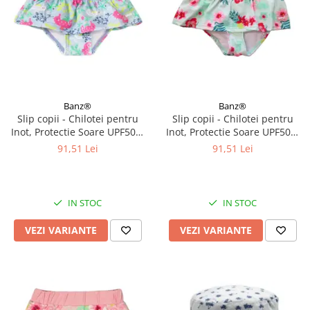
Banz®
Banz®
Slip copii - Chilotei pentru
Slip copii - Chilotei pentru
Inot, Protectie Soare UPF50+,
Inot, Protectie Soare UPF50+,
Sea Horse, Diverse marimi
Floral Mint, Diverse marimi
91,51 Lei
91,51 Lei
IN STOC
IN STOC
VEZI VARIANTE
VEZI VARIANTE