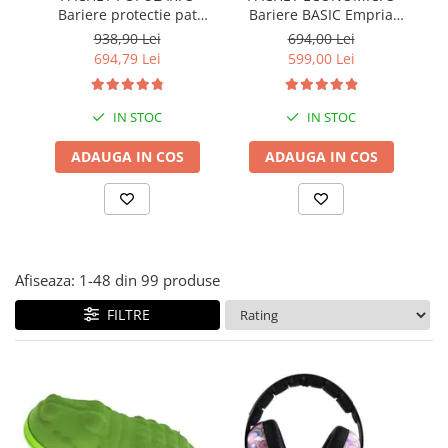
Bariere protectie pat
Bariere BASIC Empria
Covorase ortopedice senzoriale
copii, SELECT, 160x200
protectie pat 160X200 cm
pr
938,90 Lei
694,00 Lei
Cuburi magnetice JollyHeap®
cm
+ bara stabilizatoare
694,79 Lei
599,00 Lei
Rechizite scolare
LEGO
IN STOC
IN STOC
Stikere decorative si covoare
ADAUGA IN COS
ADAUGA IN COS
Stickere decorative
Covorase de joaca
Ingrijire adulti
Siguranta animale companie
Afiseaza:
1-
48
din
99
produse
FILTRE
Carduri Cadou
Propuneri Cadou
Produse Sub 50 Lei
Resigilate