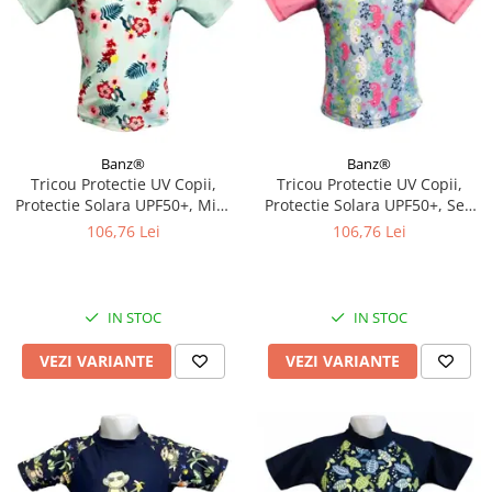
Banz®
Banz®
Tricou Protectie UV Copii,
Tricou Protectie UV Copii,
Protectie Solara UPF50+, Mint
Protectie Solara UPF50+, Sea
Floral, Diverse marimi
Horse, Diverse marimi
106,76 Lei
106,76 Lei
IN STOC
IN STOC
VEZI VARIANTE
VEZI VARIANTE