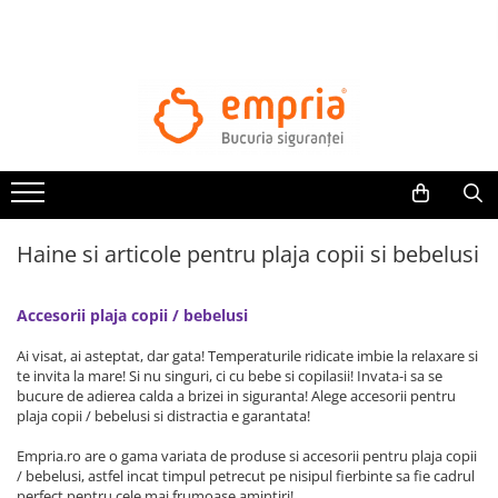
TOATE PRODUSELE
Protectii pat
Oferte Protectii Laterale Pat
Bariere protectie pentru pat
Aparatori laterale patut bebe
Haine si articole pentru plaja copii si bebelusi
Protectii mobilier
Banda protectie mobila copii
Accesorii plaja copii / bebelusi
Protectie colturi mobila copii
Sigurante pentru sertare si usi
Ai visat, ai asteptat, dar gata! Temperaturile ridicate imbie la relaxare si
Sigurante geamuri si usi glisante
te invita la mare! Si nu singuri, ci cu bebe si copilasii! Invata-i sa se
bucure de adierea calda a brizei in siguranta! Alege accesorii pentru
Kituri de siguranta pentru copii si
plaja copii / bebelusi si distractia e garantata!
bebelusi
Empria.ro are o gama variata de produse si accesorii pentru plaja copii
/ bebelusi, astfel incat timpul petrecut pe nisipul fierbinte sa fie cadrul
Protectii casa
perfect pentru cele mai frumoase amintiri!