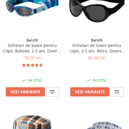
Banz®
Banz®
Ochelari de Soare pentru
Ochelari de Soare pentru
Copii, Bubzee, 2-5 ani, Diverse
copii, 2-5 ani, Retro, Diverse
culori
culori
78,29 Lei
81,34 Lei
IN STOC
IN STOC
VEZI VARIANTE
VEZI VARIANTE