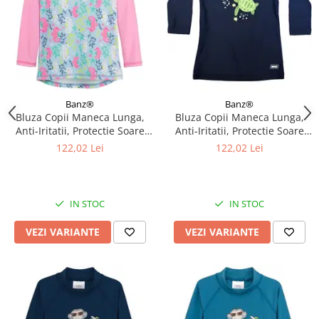
Banz®
Banz®
Bluza Copii Maneca Lunga,
Bluza Copii Maneca Lunga,
Anti-Iritatii, Protectie Soare
Anti-Iritatii, Protectie Soare
UPF50+, Sea Horse, Diverse
UPF50+, Turttle, Diverse
122,02 Lei
122,02 Lei
marimi
marimi
IN STOC
IN STOC
VEZI VARIANTE
VEZI VARIANTE