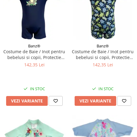
Banz®
Banz®
Costume de Baie / Inot pentru
Costume de Baie / Inot pentru
bebelusi si copii, Protectie
bebelusi si copii, Protectie
Soare UPF50+, Navy Jungle,
Soare UPF50+, Turttle, Diverse
142,35 Lei
142,35 Lei
Marimea 6
marimi
IN STOC
IN STOC
VEZI VARIANTE
VEZI VARIANTE