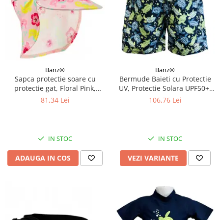
Banz®
Banz®
Sapca protectie soare cu
Bermude Baieti cu Protectie
protectie gat, Floral Pink,
UV, Protectie Solara UPF50+,
Marimea M
Turttle, Diverse marimi
81,34 Lei
106,76 Lei
IN STOC
IN STOC
ADAUGA IN COS
VEZI VARIANTE