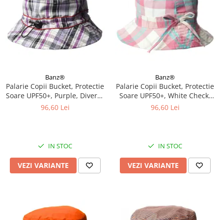
Banz®
Banz®
Palarie Copii Bucket, Protectie
Palarie Copii Bucket, Protectie
Soare UPF50+, Purple, Diverse
Soare UPF50+, White Check,
marimi
Diverse marimi
96,60 Lei
96,60 Lei
IN STOC
IN STOC
VEZI VARIANTE
VEZI VARIANTE