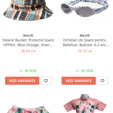
Banz®
Banz®
Palarie Bucket, Protectie Soare
Ochelari de Soare pentru
UPF50+, Blue Orange, Diverse
Bebelusi, Bubzee, 0-2 ani,
marimi
Diverse culori
96,60 Lei
78,29 Lei
IN STOC
IN STOC
VEZI VARIANTE
VEZI VARIANTE