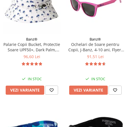
Banz®
Banz®
Palarie Copii Bucket, Protectie
Ochelari de Soare pentru
Soare UPF50+, Dark Palm,
Copii, J-Banz, 4-10 ani, Flyer,
Diverse marimi
Roz
96,60 Lei
91,51 Lei
IN STOC
IN STOC
VEZI VARIANTE
VEZI VARIANTE