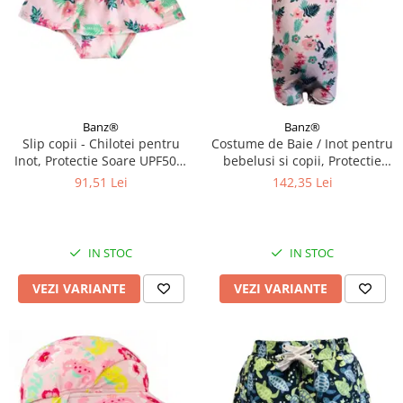
Banz®
Banz®
Slip copii - Chilotei pentru
Costume de Baie / Inot pentru
Inot, Protectie Soare UPF50+,
bebelusi si copii, Protectie
Floral Pink, Diverse marimi
Soare UPF50+, Floral Pink,
91,51 Lei
142,35 Lei
Diverse marimi
IN STOC
IN STOC
VEZI VARIANTE
VEZI VARIANTE