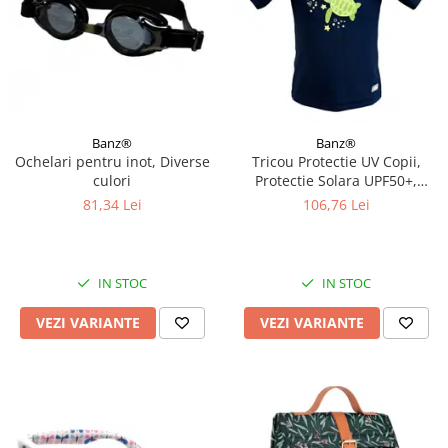
Banz®
Banz®
Ochelari pentru inot, Diverse
Tricou Protectie UV Copii,
culori
Protectie Solara UPF50+,
Turttle, Diverse marimi
81,34 Lei
106,76 Lei
IN STOC
IN STOC
VEZI VARIANTE
VEZI VARIANTE