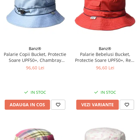
Banz®
Banz®
Palarie Copii Bucket, Protectie
Palarie Bebelusi Bucket,
Soare UPF50+, Chambray
Protectie Soare UPF50+, Red,
Blue, 2 - 4 ani
Diverse marimi
96,60 Lei
96,60 Lei
IN STOC
IN STOC
ADAUGA IN COS
VEZI VARIANTE