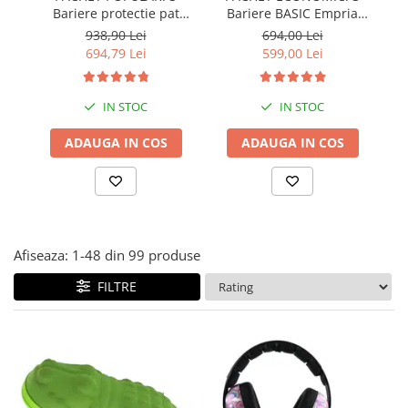
Bariere protectie pat
Bariere BASIC Empria
Covorase ortopedice senzoriale
copii, SELECT, 160x200
protectie pat 160X200 cm
pr
938,90 Lei
694,00 Lei
Cuburi magnetice JollyHeap®
cm
+ bara stabilizatoare
694,79 Lei
599,00 Lei
Rechizite scolare
LEGO
IN STOC
IN STOC
Stikere decorative si covoare
ADAUGA IN COS
ADAUGA IN COS
Stickere decorative
Covorase de joaca
Ingrijire adulti
Siguranta animale companie
Afiseaza:
1-
48
din
99
produse
FILTRE
Carduri Cadou
Propuneri Cadou
Produse Sub 50 Lei
Resigilate