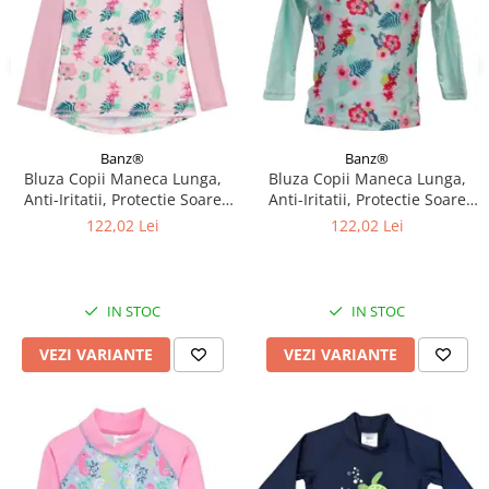
Banz®
Banz®
Bluza Copii Maneca Lunga,
Bluza Copii Maneca Lunga,
Anti-Iritatii, Protectie Soare
Anti-Iritatii, Protectie Soare
UPF50+, Floral Pink, Diverse
UPF50+, Floral Mint, Diverse
122,02 Lei
122,02 Lei
marimi
marimi
IN STOC
IN STOC
VEZI VARIANTE
VEZI VARIANTE