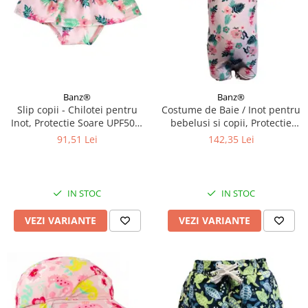
Banz®
Banz®
Slip copii - Chilotei pentru
Costume de Baie / Inot pentru
Inot, Protectie Soare UPF50+,
bebelusi si copii, Protectie
Floral Pink, Diverse marimi
Soare UPF50+, Floral Pink,
91,51 Lei
142,35 Lei
Diverse marimi
IN STOC
IN STOC
VEZI VARIANTE
VEZI VARIANTE