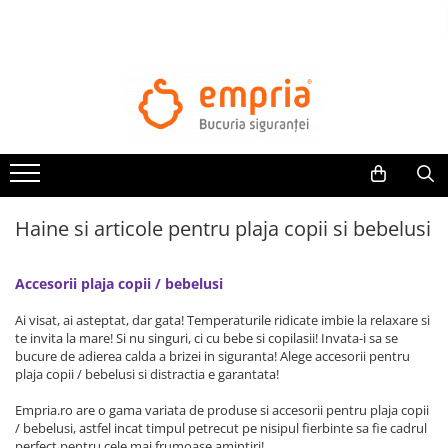
TOATE PRODUSELE
Protectii pat
Oferte Protectii Laterale Pat
Bariere protectie pentru pat
Aparatori laterale patut bebe
Haine si articole pentru plaja copii si bebelusi
Protectii mobilier
Banda protectie mobila copii
Accesorii plaja copii / bebelusi
Protectie colturi mobila copii
Sigurante pentru sertare si usi
Ai visat, ai asteptat, dar gata! Temperaturile ridicate imbie la relaxare si
Sigurante geamuri si usi glisante
te invita la mare! Si nu singuri, ci cu bebe si copilasii! Invata-i sa se
bucure de adierea calda a brizei in siguranta! Alege accesorii pentru
Kituri de siguranta pentru copii si
plaja copii / bebelusi si distractia e garantata!
bebelusi
Empria.ro are o gama variata de produse si accesorii pentru plaja copii
/ bebelusi, astfel incat timpul petrecut pe nisipul fierbinte sa fie cadrul
Protectii casa
perfect pentru cele mai frumoase amintiri!