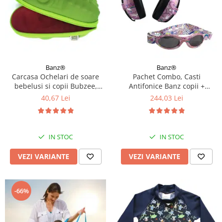
Banz®
Banz®
Carcasa Ochelari de soare
Pachet Combo, Casti
bebelusi si copii Bubzee,
Antifonice Banz copii +
Diverse culori
Ochelari de Soare Protectie
40,67 Lei
244,03 Lei
UV, 3 - 36 luni, Diverse
modele
IN STOC
IN STOC
VEZI VARIANTE
VEZI VARIANTE
-66%