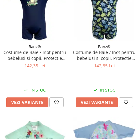
Banz®
Banz®
Costume de Baie / Inot pentru
Costume de Baie / Inot pentru
bebelusi si copii, Protectie
bebelusi si copii, Protectie
Soare UPF50+, Navy Jungle,
Soare UPF50+, Turttle, Diverse
142,35 Lei
142,35 Lei
Marimea 6
marimi
IN STOC
IN STOC
VEZI VARIANTE
VEZI VARIANTE