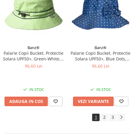
Banz®
Banz®
Palarie Copii Bucket, Protectie
Palarie Copii Bucket, Protectie
Solara UPF50+, Green-White, 2
Solara UPF50+, Blue Dots,
- 4 ani
Diverse marimi
96,60 Lei
96,60 Lei
IN STOC
IN STOC
ADAUGA IN COS
VEZI VARIANTE
1
2
3