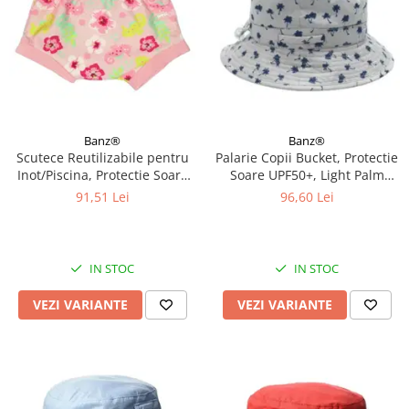
Banz®
Banz®
Scutece Reutilizabile pentru
Palarie Copii Bucket, Protectie
Inot/Piscina, Protectie Soare
Soare UPF50+, Light Palm
UPF50+, Floral Pink, Diverse
Tree, Diverse marimi
91,51 Lei
96,60 Lei
marimi
IN STOC
IN STOC
VEZI VARIANTE
VEZI VARIANTE