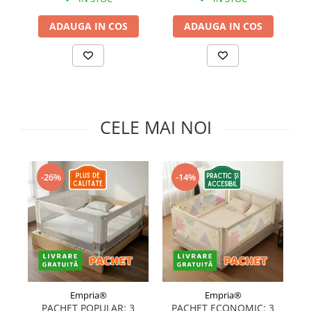
Somnul bebelusului
ADAUGA IN COS
ADAUGA IN COS
Carucioare si scaune auto
Tarcuri copii / bebelusi
Scaune masa
Ingrijire bebe si mama
CELE MAI NOI
Igiena si ingrijire bebelusi
Accesorii bebelusi / nou-nascuti
Perne si saltele bebelusi
-26%
-14%
Diversificare bebelusi
Baia bebelusului
Maternitate
Jucarii copii si jocuri educative
Jucarii dentitie
Jocuri educative
Empria®
Empria®
Jucarii bebelusi
PACHET POPULAR: 3
PACHET ECONOMIC: 3