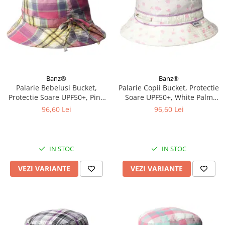
Banz®
Banz®
Palarie Bebelusi Bucket,
Palarie Copii Bucket, Protectie
Protectie Soare UPF50+, Pink
Soare UPF50+, White Palm
Check, Diverse marimi
Tree, Diverse marimi
96,60 Lei
96,60 Lei
IN STOC
IN STOC
VEZI VARIANTE
VEZI VARIANTE