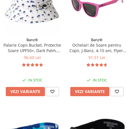
Banz®
Banz®
Palarie Copii Bucket, Protectie
Ochelari de Soare pentru
Soare UPF50+, Dark Palm,
Copii, J-Banz, 4-10 ani, Flyer,
Diverse marimi
Roz
96,60 Lei
91,51 Lei
IN STOC
IN STOC
VEZI VARIANTE
VEZI VARIANTE