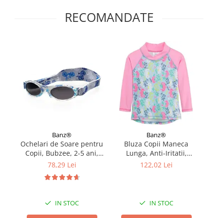
RECOMANDATE
Banz®
Banz®
Ochelari de Soare pentru
Bluza Copii Maneca
Copii, Bubzee, 2-5 ani,
Lunga, Anti-Iritatii,
Diverse culori
Protectie Soare UPF50+,
P
78,29 Lei
122,02 Lei
Sea Horse, Marimea 0
IN STOC
IN STOC