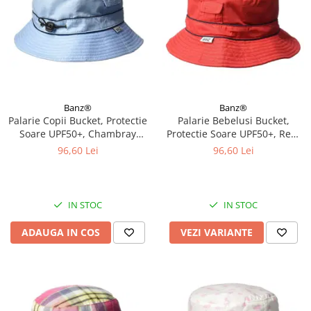
Banz®
Banz®
Palarie Copii Bucket, Protectie
Palarie Bebelusi Bucket,
Soare UPF50+, Chambray
Protectie Soare UPF50+, Red,
Blue, 2 - 4 ani
Diverse marimi
96,60 Lei
96,60 Lei
IN STOC
IN STOC
ADAUGA IN COS
VEZI VARIANTE