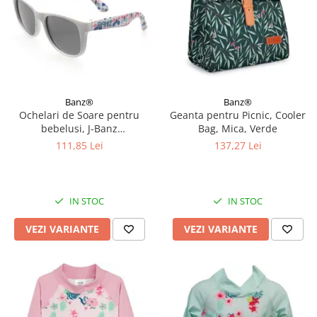
Banz®
Banz®
Ochelari de Soare pentru
Geanta pentru Picnic, Cooler
bebelusi, J-Banz
Bag, Mica, Verde
Beachcomber, 1-2 ani, Diverse
111,85 Lei
137,27 Lei
culori
IN STOC
IN STOC
VEZI VARIANTE
VEZI VARIANTE