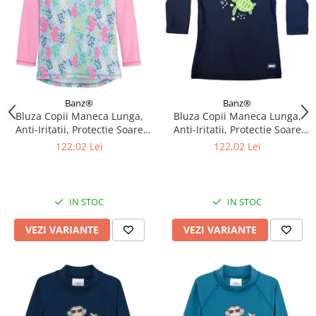
Banz®
Banz®
Bluza Copii Maneca Lunga,
Bluza Copii Maneca Lunga,
Anti-Iritatii, Protectie Soare
Anti-Iritatii, Protectie Soare
UPF50+, Sea Horse, Diverse
UPF50+, Turttle, Diverse
122,02 Lei
122,02 Lei
marimi
marimi
IN STOC
IN STOC
VEZI VARIANTE
VEZI VARIANTE