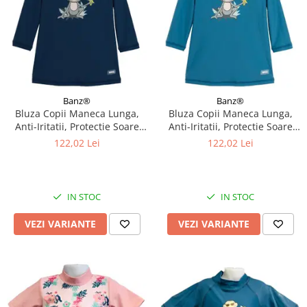
Banz®
Banz®
Bluza Copii Maneca Lunga,
Bluza Copii Maneca Lunga,
Anti-Iritatii, Protectie Soare
Anti-Iritatii, Protectie Soare
UPF50+, Navy Jungle, Diverse
UPF50+, Petrol Jungle, Diverse
122,02 Lei
122,02 Lei
marimi
marimi
IN STOC
IN STOC
VEZI VARIANTE
VEZI VARIANTE