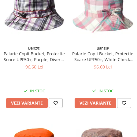
Banz®
Banz®
Palarie Copii Bucket, Protectie
Palarie Copii Bucket, Protectie
Soare UPF50+, Purple, Diverse
Soare UPF50+, White Check,
marimi
Diverse marimi
96,60 Lei
96,60 Lei
IN STOC
IN STOC
VEZI VARIANTE
VEZI VARIANTE