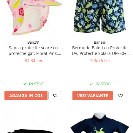
Banz®
Banz®
Sapca protectie soare cu
Bermude Baieti cu Protectie
protectie gat, Floral Pink,
UV, Protectie Solara UPF50+,
Marimea M
Turttle, Diverse marimi
81,34 Lei
106,76 Lei
IN STOC
IN STOC
ADAUGA IN COS
VEZI VARIANTE