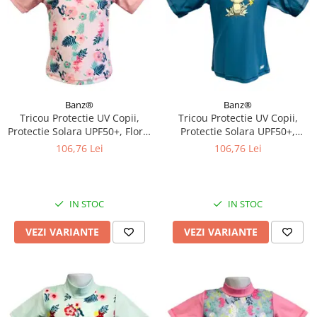
Banz®
Banz®
Tricou Protectie UV Copii,
Tricou Protectie UV Copii,
Protectie Solara UPF50+, Floral
Protectie Solara UPF50+,
Pink, Diverse marimi
Petrol Jungle, Diverse marimi
106,76 Lei
106,76 Lei
IN STOC
IN STOC
VEZI VARIANTE
VEZI VARIANTE