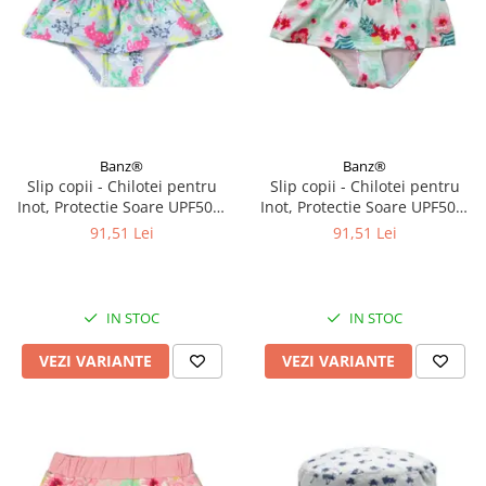
Banz®
Banz®
Slip copii - Chilotei pentru
Slip copii - Chilotei pentru
Inot, Protectie Soare UPF50+,
Inot, Protectie Soare UPF50+,
Sea Horse, Diverse marimi
Floral Mint, Diverse marimi
91,51 Lei
91,51 Lei
IN STOC
IN STOC
VEZI VARIANTE
VEZI VARIANTE