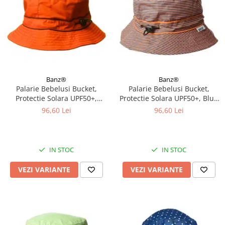
Banz®
Banz®
Palarie Bebelusi Bucket,
Palarie Bebelusi Bucket,
Protectie Solara UPF50+,
Protectie Solara UPF50+, Blue
Orange, Diverse marimi
Orange Stripe, Diverse marimi
96,60 Lei
96,60 Lei
IN STOC
IN STOC
VEZI VARIANTE
VEZI VARIANTE