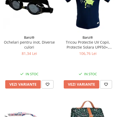
Banz®
Banz®
Ochelari pentru inot, Diverse
Tricou Protectie UV Copii,
culori
Protectie Solara UPF50+,
Turttle, Diverse marimi
81,34 Lei
106,76 Lei
IN STOC
IN STOC
VEZI VARIANTE
VEZI VARIANTE