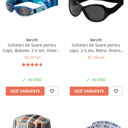
Banz®
Banz®
Ochelari de Soare pentru
Ochelari de Soare pentru
Copii, Bubzee, 2-5 ani, Diverse
copii, 2-5 ani, Retro, Diverse
culori
culori
78,29 Lei
81,34 Lei
IN STOC
IN STOC
VEZI VARIANTE
VEZI VARIANTE