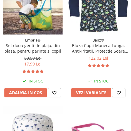
Empria®
Banz®
Set doua genti de plaja, din
Bluza Copii Maneca Lunga,
plasa, pentru parinte si copil
Anti-Iritatii, Protectie Soare
UPF50+, Jungle Mix, Diverse
53,59 Lei
122,02 Lei
marimi
17,99 Lei
IN STOC
IN STOC
ADAUGA IN COS
VEZI VARIANTE