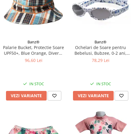
Banz®
Banz®
Palarie Bucket, Protectie Soare
Ochelari de Soare pentru
UPF50+, Blue Orange, Diverse
Bebelusi, Bubzee, 0-2 ani,
marimi
Diverse culori
96,60 Lei
78,29 Lei
IN STOC
IN STOC
VEZI VARIANTE
VEZI VARIANTE