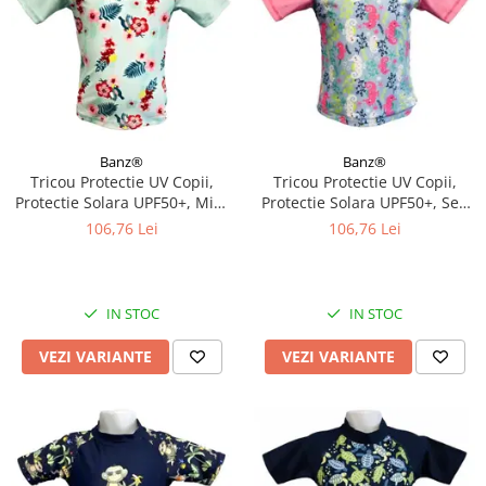
Banz®
Banz®
Tricou Protectie UV Copii,
Tricou Protectie UV Copii,
Protectie Solara UPF50+, Mint
Protectie Solara UPF50+, Sea
Floral, Diverse marimi
Horse, Diverse marimi
106,76 Lei
106,76 Lei
IN STOC
IN STOC
VEZI VARIANTE
VEZI VARIANTE