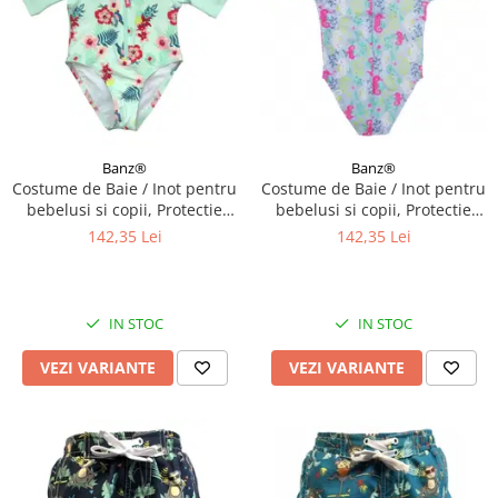
Banz®
Banz®
Costume de Baie / Inot pentru
Costume de Baie / Inot pentru
bebelusi si copii, Protectie
bebelusi si copii, Protectie
Soare UPF50+, Mint Floral,
Soare UPF50+, Sea Horse,
142,35 Lei
142,35 Lei
Diverse marimi
Marimea 6
IN STOC
IN STOC
VEZI VARIANTE
VEZI VARIANTE