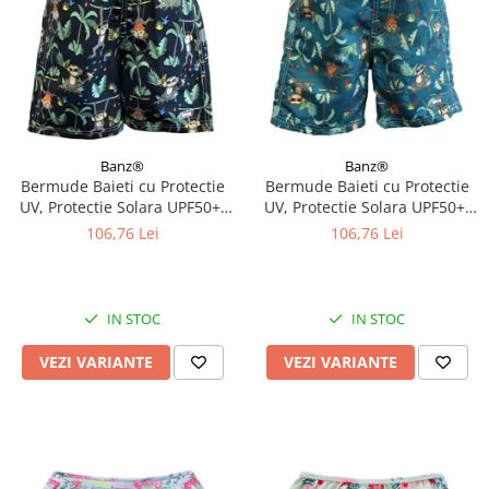
Banz®
Banz®
Bermude Baieti cu Protectie
Bermude Baieti cu Protectie
UV, Protectie Solara UPF50+,
UV, Protectie Solara UPF50+,
Navy Jungle, Diverse marimi
Petrol Jungle, Diverse marimi
106,76 Lei
106,76 Lei
IN STOC
IN STOC
VEZI VARIANTE
VEZI VARIANTE