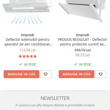
Empria®
Empria®
Deflector extensibil pentru
PRODUS RESIGILAT - Deflector
aparatul de aer conditionat,
pentru protectie curent aer
Empria, Transparent
conditionat, Empria, ajustabil
112,04 Lei
109,73 Lei
pe 4 niveluri, retractabil, Alb
99,73 Lei
IN STOC
IN STOC
ADAUGA IN COS
ADAUGA IN COS
NEWSLETTER
Fii primul care afla despre ofertele si promotiile noastre