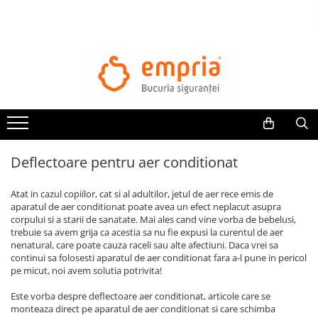
TOATE PRODUSELE
Protectii pat
Oferte Protectii Laterale Pat
Bariere protectie pentru pat
Aparatori laterale patut bebe
Deflectoare pentru aer conditionat
Protectii mobilier
Banda protectie mobila copii
Atat in cazul copiilor, cat si al adultilor, jetul de aer rece emis de
Protectie colturi mobila copii
aparatul de aer conditionat poate avea un efect neplacut asupra
corpului si a starii de sanatate. Mai ales cand vine vorba de bebelusi,
Sigurante pentru sertare si usi
trebuie sa avem grija ca acestia sa nu fie expusi la curentul de aer
Sigurante geamuri si usi glisante
nenatural, care poate cauza raceli sau alte afectiuni. Daca vrei sa
Kituri de siguranta pentru copii si
continui sa folosesti aparatul de aer conditionat fara a-l pune in pericol
pe micut, noi avem solutia potrivita!
bebelusi
Este vorba despre deflectoare aer conditionat, articole care se
Protectii casa
monteaza direct pe aparatul de aer conditionat si care schimba