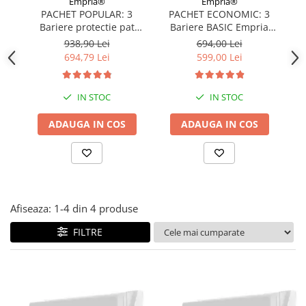
Empria®
Empria®
Covorase ortopedice senzoriale
PACHET POPULAR: 3
PACHET ECONOMIC: 3
Bariere protectie pat
Bariere BASIC Empria
Cuburi magnetice JollyHeap®
copii, SELECT, 160x200
protectie pat 160X200 cm
pr
938,90 Lei
694,00 Lei
Rechizite scolare
cm
+ bara stabilizatoare
694,79 Lei
599,00 Lei
LEGO
Stikere decorative si covoare
IN STOC
IN STOC
Stickere decorative
ADAUGA IN COS
ADAUGA IN COS
Covorase de joaca
Ingrijire adulti
Siguranta animale companie
Afiseaza:
1-
4
din
4
produse
Carduri Cadou
FILTRE
Propuneri Cadou
Produse Sub 50 Lei
Resigilate