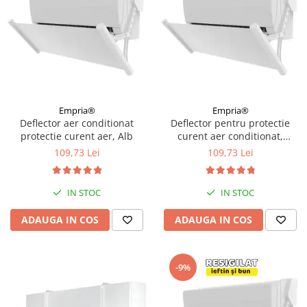
Empria®
Empria®
Deflector aer conditionat
Deflector pentru protectie
protectie curent aer, Alb
curent aer conditionat,
Empria, ajustabil pe 4
109,73 Lei
109,73 Lei
niveluri, retractabil, Alb
IN STOC
IN STOC
ADAUGA IN COS
ADAUGA IN COS
-9%