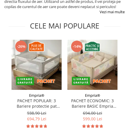
directia fluxului de aer. Utilizand un astfel de produs, il vei proteja pe
Protectii utile
copilas de curentul de aer care poate deveni neplacut si periculos!
Poarta siguranta copii
Vezi mai multe
Deflectoare pentru aer conditionat
CELE MAI POPULARE
Protectii exterior
Casti antifonice pentru copii si
-26%
-14%
bebelusi
Echipament protectie bicicleta si
ski
Accesorii auto copii
Haine & accesorii plaja
Haine plaja / inot
Empria®
Empria®
Ochelari de soare
PACHET POPULAR: 3
PACHET ECONOMIC: 3
Palarii protectie UV
Bariere protectie pat
Bariere BASIC Empria
copii, SELECT, 160x200
protectie pat 160X200 cm
pr
938,90 Lei
694,00 Lei
Accesorii plaja
cm
+ bara stabilizatoare
694,79 Lei
599,00 Lei
Puericultura mare