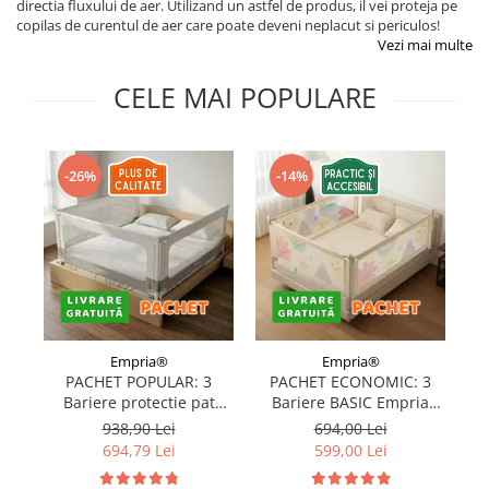
directia fluxului de aer. Utilizand un astfel de produs, il vei proteja pe
Protectii utile
copilas de curentul de aer care poate deveni neplacut si periculos!
Poarta siguranta copii
Vezi mai multe
Deflectoare pentru aer conditionat
CELE MAI POPULARE
Protectii exterior
Casti antifonice pentru copii si
-26%
-14%
bebelusi
Echipament protectie bicicleta si
ski
Accesorii auto copii
Haine & accesorii plaja
Haine plaja / inot
Empria®
Empria®
Ochelari de soare
PACHET POPULAR: 3
PACHET ECONOMIC: 3
Palarii protectie UV
Bariere protectie pat
Bariere BASIC Empria
copii, SELECT, 160x200
protectie pat 160X200 cm
pr
938,90 Lei
694,00 Lei
Accesorii plaja
cm
+ bara stabilizatoare
694,79 Lei
599,00 Lei
Puericultura mare