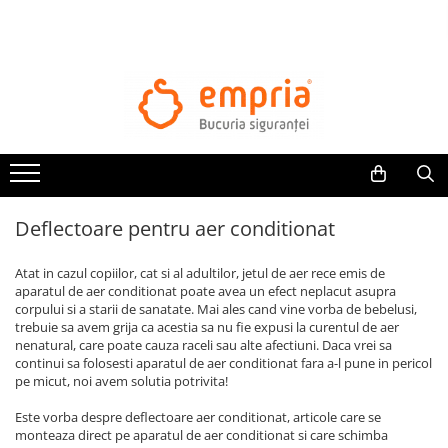
TOATE PRODUSELE
Protectii pat
Oferte Protectii Laterale Pat
Bariere protectie pentru pat
Aparatori laterale patut bebe
Deflectoare pentru aer conditionat
Protectii mobilier
Banda protectie mobila copii
Atat in cazul copiilor, cat si al adultilor, jetul de aer rece emis de
Protectie colturi mobila copii
aparatul de aer conditionat poate avea un efect neplacut asupra
corpului si a starii de sanatate. Mai ales cand vine vorba de bebelusi,
Sigurante pentru sertare si usi
trebuie sa avem grija ca acestia sa nu fie expusi la curentul de aer
Sigurante geamuri si usi glisante
nenatural, care poate cauza raceli sau alte afectiuni. Daca vrei sa
Kituri de siguranta pentru copii si
continui sa folosesti aparatul de aer conditionat fara a-l pune in pericol
pe micut, noi avem solutia potrivita!
bebelusi
Este vorba despre deflectoare aer conditionat, articole care se
Protectii casa
monteaza direct pe aparatul de aer conditionat si care schimba