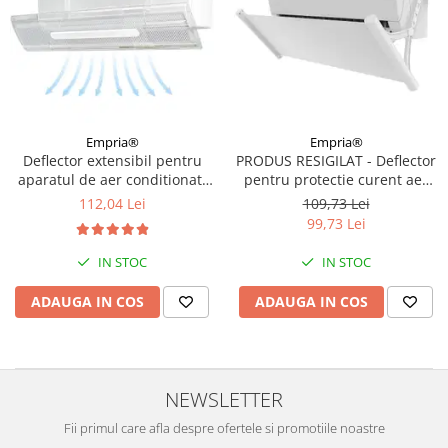
Empria®
Empria®
Deflector extensibil pentru
PRODUS RESIGILAT - Deflector
aparatul de aer conditionat,
pentru protectie curent aer
Empria, Transparent
conditionat, Empria, ajustabil
112,04 Lei
109,73 Lei
pe 4 niveluri, retractabil, Alb
99,73 Lei
IN STOC
IN STOC
ADAUGA IN COS
ADAUGA IN COS
NEWSLETTER
Fii primul care afla despre ofertele si promotiile noastre