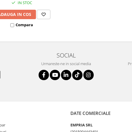
IN STOC
ADAUGA IN COS
Compara
SOCIAL
Urmareste-ne in social media
Pr
DATE COMERCIALE
par
EMPRIA SRL
uri
J2015004443401