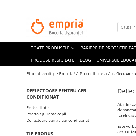
TOATE PRODUSELE
Protectii pat
Oferte Protectii Laterale Pat
TOATE PRODUSELE
BARIERE DE PROTECTIE PA
Bariere protectie pentru pat
Aparatori laterale patut bebe
PRODUSE RESIGILATE
BLOG
UNIVERSUL EDUCAT
Protectii mobilier
Bine ai venit pe Empria! /
Protectii casa /
Deflectoare p
Banda protectie mobila copii
Protectie colturi mobila copii
Deflec
DEFLECTOARE PENTRU AER
Sigurante pentru sertare si usi
CONDITIONAT
Sigurante geamuri si usi glisante
Atat in ca
Protectii utile
Kituri de siguranta pentru copii si
de sanatat
Poarta siguranta copii
raceli sau
bebelusi
Deflectoare pentru aer conditionat
Este vorba
Protectii casa
aer. Utili
TIP PRODUS