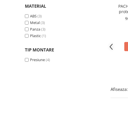
Covorase ortopedice senzoriale
MATERIAL
PACH
prot
Cuburi magnetice JollyHeap®
ABS
(3)
9
Rechizite scolare
Metal
(3)
LEGO
Panza
(3)
Plastic
(1)
Stikere decorative si covoare
Stickere decorative
TIP MONTARE
Covorase de joaca
Presiune
(4)
Ingrijire adulti
Siguranta animale companie
Afiseaza:
Carduri Cadou
Propuneri Cadou
Produse Sub 50 Lei
Resigilate