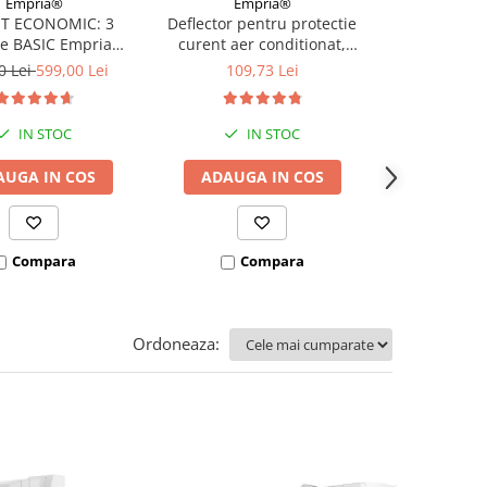
Empria®
Empria®
Emp
T ECONOMIC: 3
Deflector pentru protectie
Deflector ext
re BASIC Empria
curent aer conditionat,
aparatul de a
e pat 180X200 cm +
Empria, ajustabil pe 4
Empria, T
0 Lei
599,00 Lei
109,73 Lei
112,
 stabilizatoare
niveluri, retractabil, Alb
IN STOC
IN STOC
I
AUGA IN COS
ADAUGA IN COS
ADAUGA
Compara
Compara
Co
Ordoneaza: