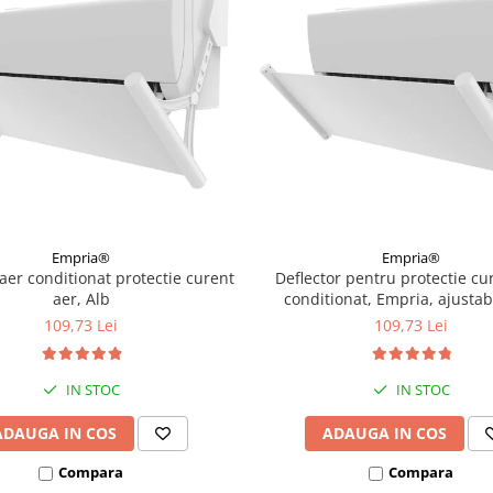
Empria®
Empria®
 aer conditionat protectie curent
Deflector pentru protectie cu
aer, Alb
conditionat, Empria, ajustab
niveluri, retractabil, Al
109,73 Lei
109,73 Lei
IN STOC
IN STOC
ADAUGA IN COS
ADAUGA IN COS
Compara
Compara