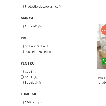
Protectii utile
Protectie electrocasnice
(4)
Poarta siguranta copii
Deflectoare pentru aer conditionat
MARCA
Empria®
(5)
Protectii exterior
-2
Casti antifonice pentru copii si
PRET
bebelusi
Echipament protectie bicicleta si
50 Lei - 100 Lei
(1)
ski
100 Lei - 150 Lei
(3)
Accesorii auto copii
PENTRU
Haine & accesorii plaja
Copii
(4)
Haine plaja / inot
Adulti
(4)
PACH
Ochelari de soare
prot
Bebelusi
(4)
Palarii protectie UV
9
Accesorii plaja
LUNGIME
53-94 cm
(1)
Puericultura mare