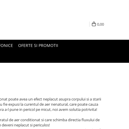
0,00
FONICE
OFERTE SI PROMOTII
itionat poate avea un efect neplacut asupra corpului si a starii
u fie expusi la curentul de aer nenatural, care poate cauza
ara a-l pune in pericol pe micut, noi avem solutia potrivita!
atul de aer conditionat si care schimba directia fluxului de
e deveni neplacut si periculos!