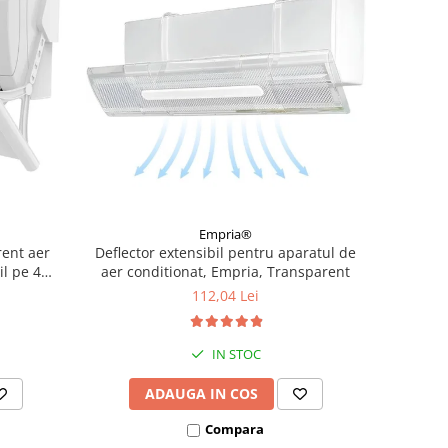
Empria®
rent aer
Deflector extensibil pentru aparatul de
il pe 4
aer conditionat, Empria, Transparent
b
112,04 Lei
IN STOC
ADAUGA IN COS
Compara