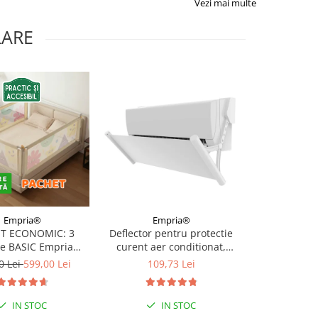
Vezi mai multe
LARE
Empria®
Empria®
Emp
T ECONOMIC: 3
Deflector pentru protectie
Deflector ext
re BASIC Empria
curent aer conditionat,
aparatul de a
e pat 180X200 cm +
Empria, ajustabil pe 4
Empria, T
0 Lei
599,00 Lei
109,73 Lei
112,
 stabilizatoare
niveluri, retractabil, Alb
IN STOC
IN STOC
I