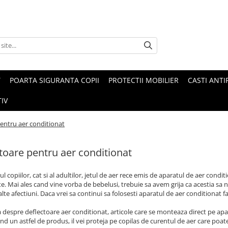
T
POARTA SIGURANTA COPII
PROTECTII MOBILIER
CASTI ANTI
IV
entru aer conditionat
toare pentru aer conditionat
zul copiilor, cat si al adultilor, jetul de aer rece emis de aparatul de aer cond
e. Mai ales cand vine vorba de bebelusi, trebuie sa avem grija ca acestia sa n
 alte afectiuni. Daca vrei sa continui sa folosesti aparatul de aer conditionat f
 despre deflectoare aer conditionat, articole care se monteaza direct pe apar
zand un astfel de produs, il vei proteja pe copilas de curentul de aer care poat