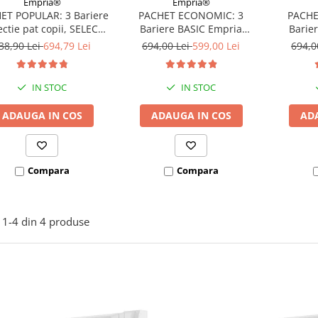
Empria®
Empria®
ET POPULAR: 3 Bariere
PACHET ECONOMIC: 3
PACHE
ectie pat copii, SELECT,
Bariere BASIC Empria
Barie
160x200 cm
protectie pat 160X200 cm +
protecti
38,90 Lei
694,79 Lei
694,00 Lei
599,00 Lei
694,0
bara stabilizatoare
bara
IN STOC
IN STOC
ADAUGA IN COS
ADAUGA IN COS
AD
Compara
Compara
1-
4
din
4
produse