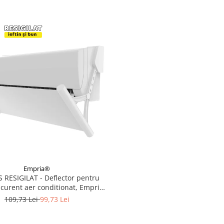
Empria®
RESIGILAT - Deflector pentru
 curent aer conditionat, Empria,
l pe 4 niveluri, retractabil, Alb
109,73 Lei
99,73 Lei