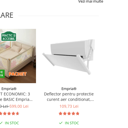
Vezi mai multe
LARE
Empria®
Empria®
Emp
T ECONOMIC: 3
Deflector pentru protectie
Deflector ext
re BASIC Empria
curent aer conditionat,
aparatul de a
e pat 180X200 cm +
Empria, ajustabil pe 4
Empria, T
0 Lei
599,00 Lei
109,73 Lei
112,
 stabilizatoare
niveluri, retractabil, Alb
IN STOC
IN STOC
I