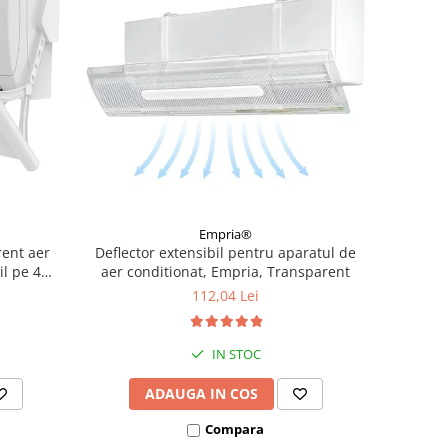
Empria®
rent aer
Deflector extensibil pentru aparatul de
il pe 4
aer conditionat, Empria, Transparent
b
112,04 Lei
IN STOC
ADAUGA IN COS
Compara