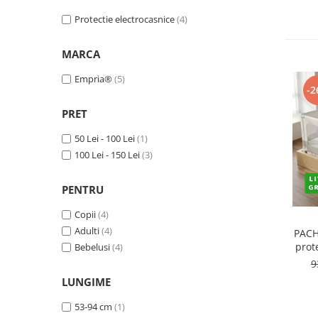
Protectii utile
Protectie electrocasnice
(4)
Poarta siguranta copii
Deflectoare pentru aer conditionat
MARCA
Empria®
(5)
Protectii exterior
-2
Casti antifonice pentru copii si
PRET
bebelusi
Echipament protectie bicicleta si
50 Lei - 100 Lei
(1)
ski
100 Lei - 150 Lei
(3)
Accesorii auto copii
PENTRU
Haine & accesorii plaja
Copii
(4)
Haine plaja / inot
Adulti
(4)
PACH
Ochelari de soare
prot
Bebelusi
(4)
Palarii protectie UV
9
Accesorii plaja
LUNGIME
53-94 cm
(1)
Puericultura mare