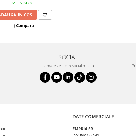
IN STOC
ADAUGA IN COS
Compara
SOCIAL
Urmareste-ne in social media
Pr
DATE COMERCIALE
par
EMPRIA SRL
uri
J2015004443401