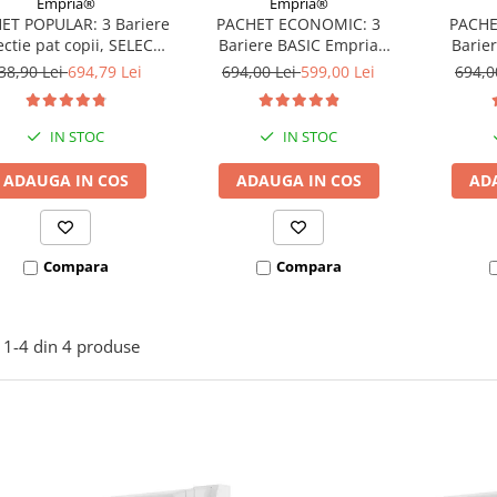
Empria®
Empria®
ET POPULAR: 3 Bariere
PACHET ECONOMIC: 3
PACHE
ectie pat copii, SELECT,
Bariere BASIC Empria
Barie
160x200 cm
protectie pat 160X200 cm +
protecti
38,90 Lei
694,79 Lei
694,00 Lei
599,00 Lei
694,0
bara stabilizatoare
bara
IN STOC
IN STOC
ADAUGA IN COS
ADAUGA IN COS
AD
Compara
Compara
1-
4
din
4
produse