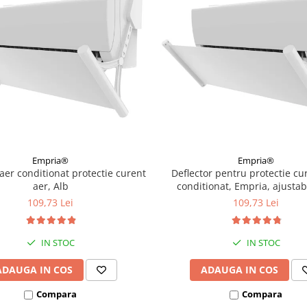
Empria®
Empria®
 aer conditionat protectie curent
Deflector pentru protectie cu
aer, Alb
conditionat, Empria, ajustab
niveluri, retractabil, Al
109,73 Lei
109,73 Lei
IN STOC
IN STOC
ADAUGA IN COS
ADAUGA IN COS
Compara
Compara