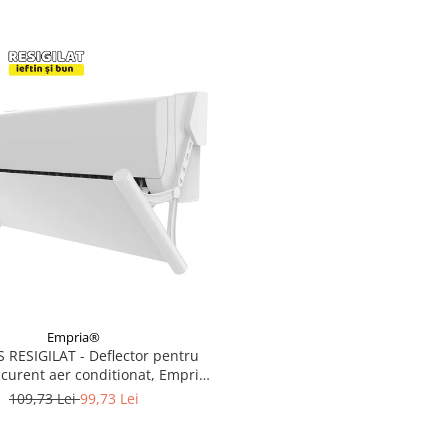
Empria®
RESIGILAT - Deflector pentru
 curent aer conditionat, Empria,
l pe 4 niveluri, retractabil, Alb
109,73 Lei
99,73 Lei