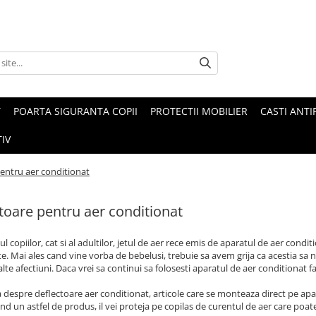
T
POARTA SIGURANTA COPII
PROTECTII MOBILIER
CASTI ANTI
IV
entru aer conditionat
toare pentru aer conditionat
zul copiilor, cat si al adultilor, jetul de aer rece emis de aparatul de aer cond
e. Mai ales cand vine vorba de bebelusi, trebuie sa avem grija ca acestia sa n
 alte afectiuni. Daca vrei sa continui sa folosesti aparatul de aer conditionat f
 despre deflectoare aer conditionat, articole care se monteaza direct pe apar
zand un astfel de produs, il vei proteja pe copilas de curentul de aer care poat