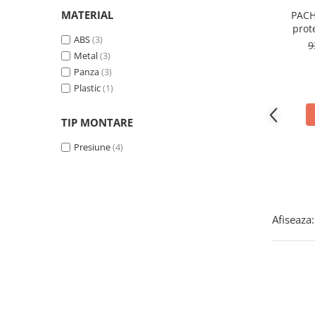
Covorase ortopedice senzoriale
MATERIAL
PACH
prot
Cuburi magnetice JollyHeap®
ABS
(3)
9
Rechizite scolare
Metal
(3)
LEGO
Panza
(3)
Plastic
(1)
Stikere decorative si covoare
Stickere decorative
TIP MONTARE
Covorase de joaca
Presiune
(4)
Ingrijire adulti
Siguranta animale companie
Afiseaza:
Carduri Cadou
Propuneri Cadou
Produse Sub 50 Lei
Resigilate