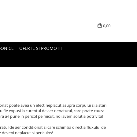
0,00
FONICE
OFERTE SI PROMOTII
itionat poate avea un efect neplacut asupra corpului si a starii
u fie expusi la curentul de aer nenatural, care poate cauza
ara a-l pune in pericol pe micut, noi avem solutia potrivita!
atul de aer conditionat si care schimba directia fluxului de
e deveni neplacut si periculos!