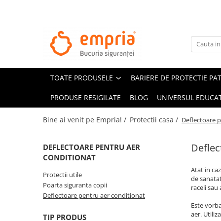
TOATE PRODUSELE
Protectii pat
Oferte Protectii Laterale Pat
TOATE PRODUSELE
BARIERE DE PROTECTIE PA
Bariere protectie pentru pat
Aparatori laterale patut bebe
PRODUSE RESIGILATE
BLOG
UNIVERSUL EDUCAT
Protectii mobilier
Bine ai venit pe Empria! /
Protectii casa /
Deflectoare p
Banda protectie mobila copii
Protectie colturi mobila copii
Deflec
DEFLECTOARE PENTRU AER
Sigurante pentru sertare si usi
CONDITIONAT
Sigurante geamuri si usi glisante
Atat in ca
Protectii utile
Kituri de siguranta pentru copii si
de sanatat
Poarta siguranta copii
raceli sau
bebelusi
Deflectoare pentru aer conditionat
Este vorba
Protectii casa
aer. Utili
TIP PRODUS