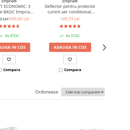
Empria®
Empria®
Emp
T ECONOMIC: 3
Deflector pentru protectie
Deflector ext
re BASIC Empria
curent aer conditionat,
aparatul de a
e pat 180X200 cm +
Empria, ajustabil pe 4
Empria, T
0 Lei
599,00 Lei
109,73 Lei
112,
 stabilizatoare
niveluri, retractabil, Alb
IN STOC
IN STOC
I
AUGA IN COS
ADAUGA IN COS
ADAUGA
Compara
Compara
Co
Ordoneaza: