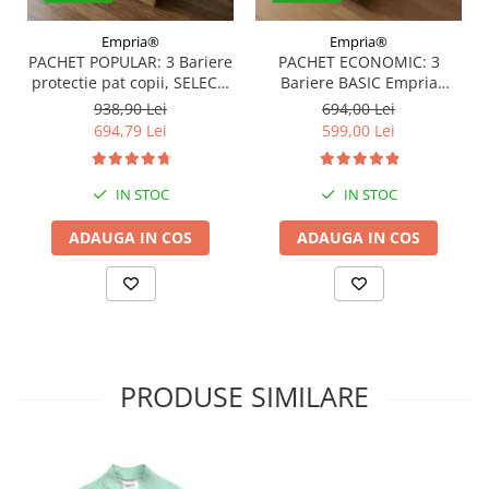
Empria®
Empria®
PACHET POPULAR: 3 Bariere
PACHET ECONOMIC: 3
protectie pat copii, SELECT,
Bariere BASIC Empria
160x200 cm
protectie pat 160X200 cm +
938,90 Lei
694,00 Lei
bara stabilizatoare
694,79 Lei
599,00 Lei
IN STOC
IN STOC
ADAUGA IN COS
ADAUGA IN COS
PRODUSE SIMILARE