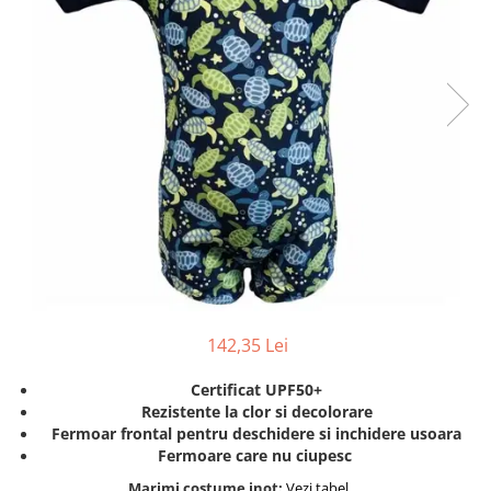
Protectii utile
Poarta siguranta copii
Deflectoare pentru aer conditionat
Protectii exterior
Casti antifonice pentru copii si
bebelusi
Echipament protectie bicicleta si
ski
Accesorii auto copii
Haine & accesorii plaja
142,35 Lei
Haine plaja / inot
Ochelari de soare
Certificat UPF50+
Palarii protectie UV
Rezistente la clor si decolorare
Accesorii plaja
Fermoar frontal pentru deschidere si inchidere usoara
Fermoare care nu ciupesc
Puericultura mare
Marimi costume inot:
Vezi tabel