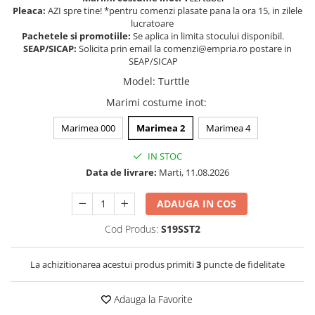
Pleaca:
AZI spre tine! *pentru comenzi plasate pana la ora 15, in zilele
Somnul bebelusului
lucratoare
Carucioare si scaune auto
Pachetele si promotiile:
Se aplica in limita stocului disponibil.
SEAP/SICAP:
Solicita prin email la comenzi@empria.ro postare in
Tarcuri copii / bebelusi
SEAP/SICAP
Scaune masa
Model
:
Turttle
Marimi costume inot
:
Ingrijire bebe si mama
Igiena si ingrijire bebelusi
Marimea 000
Marimea 2
Marimea 4
Accesorii bebelusi / nou-nascuti
IN STOC
Perne si saltele bebelusi
Data de livrare:
Marti, 11.08.2026
Diversificare bebelusi
Baia bebelusului
ADAUGA IN COS
Maternitate
Cod Produs:
S19SST2
Jucarii copii si jocuri educative
La achizitionarea acestui produs primiti
3
puncte de fidelitate
Jucarii dentitie
Jocuri educative
Adauga la Favorite
Jucarii bebelusi