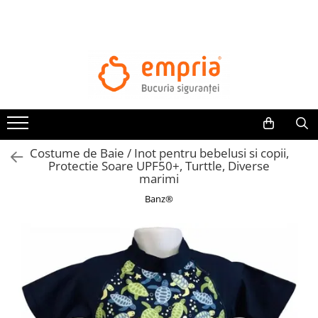
TOATE PRODUSELE
Protectii pat
Oferte Protectii Laterale Pat
Bariere protectie pentru pat
Aparatori laterale patut bebe
Costume de Baie / Inot pentru bebelusi si copii,
Protectii mobilier
Protectie Soare UPF50+, Turttle, Diverse
marimi
Banda protectie mobila copii
Banz®
Protectie colturi mobila copii
Sigurante pentru sertare si usi
Sigurante geamuri si usi glisante
Kituri de siguranta pentru copii si
bebelusi
Protectii casa