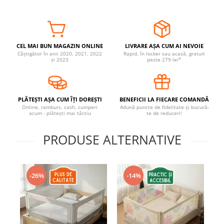
Covorase ortopedice senzoriale
Cuburi magnetice JollyHeap®
Rechizite scolare
CEL MAI BUN MAGAZIN ONLINE
LIVRARE AȘA CUM AI NEVOIE
LEGO
Câștigător în anii 2020, 2021, 2022
Rapid, în locker sau acasă, gratuit
și 2023
peste 279 lei*
Stikere decorative si covoare
Stickere decorative
Covorase de joaca
PLĂTEȘTI AȘA CUM ÎȚI DOREȘTI
BENEFICII LA FIECARE COMANDĂ
Online, ramburs, cash, cumperi
Adună puncte de fidelitate și bucură-
acum - plătești mai târziu
te de reduceri!
Ingrijire adulti
Siguranta animale companie
PRODUSE ALTERNATIVE
Carduri Cadou
-26%
-14%
Propuneri Cadou
Produse Sub 50 Lei
Resigilate