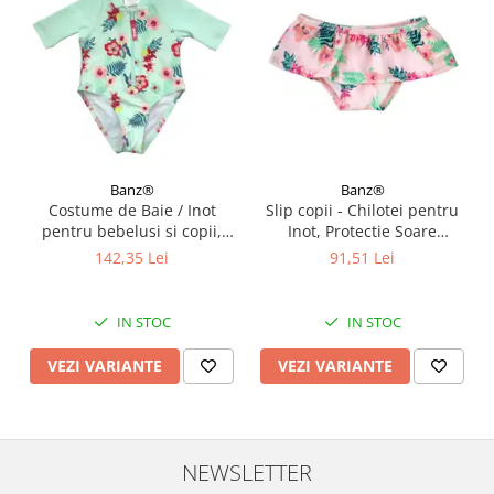
Banz®
Banz®
Costume de Baie / Inot
Slip copii - Chilotei pentru
pentru bebelusi si copii,
Inot, Protectie Soare
Protectie Soare UPF50+,
UPF50+, Floral Pink, Diverse
142,35 Lei
91,51 Lei
Mint Floral, Diverse marimi
marimi
IN STOC
IN STOC
VEZI VARIANTE
VEZI VARIANTE
NEWSLETTER