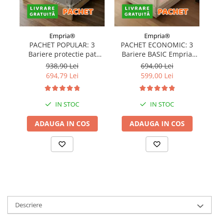
Empria®
Empria®
PACHET POPULAR: 3
PACHET ECONOMIC: 3
Bariere protectie pat
Bariere BASIC Empria
copii, SELECT, 160x200
protectie pat 160X200 cm
pr
938,90 Lei
694,00 Lei
cm
+ bara stabilizatoare
694,79 Lei
599,00 Lei
IN STOC
IN STOC
ADAUGA IN COS
ADAUGA IN COS
Descriere