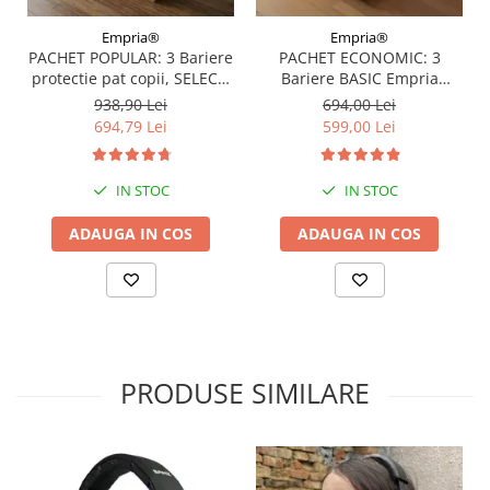
Empria®
Empria®
PACHET POPULAR: 3 Bariere
PACHET ECONOMIC: 3
protectie pat copii, SELECT,
Bariere BASIC Empria
160x200 cm
protectie pat 160X200 cm +
938,90 Lei
694,00 Lei
bara stabilizatoare
694,79 Lei
599,00 Lei
IN STOC
IN STOC
ADAUGA IN COS
ADAUGA IN COS
PRODUSE SIMILARE