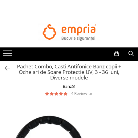
TOATE PRODUSELE
Protectii pat
Oferte Protectii Laterale Pat
Bariere protectie pentru pat
Aparatori laterale patut bebe
Pachet Combo, Casti Antifonice Banz copii +
Protectii mobilier
Ochelari de Soare Protectie UV, 3 - 36 luni,
Diverse modele
Banda protectie mobila copii
Banz®
Protectie colturi mobila copii
4 Review-uri
Sigurante pentru sertare si usi
Sigurante geamuri si usi glisante
Kituri de siguranta pentru copii si
bebelusi
Protectii casa