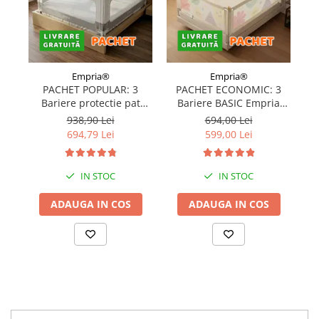
Empria®
Empria®
PACHET POPULAR: 3
PACHET ECONOMIC: 3
Bariere protectie pat
Bariere BASIC Empria
copii, SELECT, 160x200
protectie pat 160X200 cm
pr
938,90 Lei
694,00 Lei
cm
+ bara stabilizatoare
694,79 Lei
599,00 Lei
IN STOC
IN STOC
ADAUGA IN COS
ADAUGA IN COS