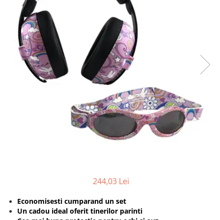
Protectii utile
Poarta siguranta copii
Deflectoare pentru aer conditionat
Protectii exterior
Casti antifonice pentru copii si
bebelusi
Echipament protectie bicicleta si
ski
Accesorii auto copii
Haine & accesorii plaja
Haine plaja / inot
Ochelari de soare
244,03 Lei
Palarii protectie UV
Accesorii plaja
Economisesti cumparand un set
Un cadou ideal oferit tinerilor parinti
Puericultura mare