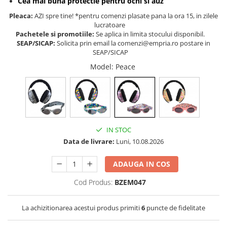
Cea mai buna protectie pentru ochi si auz
Somnul bebelusului
Pleaca:
AZI spre tine! *pentru comenzi plasate pana la ora 15, in zilele
lucratoare
Carucioare si scaune auto
Pachetele si promotiile:
Se aplica in limita stocului disponibil.
Tarcuri copii / bebelusi
SEAP/SICAP:
Solicita prin email la comenzi@empria.ro postare in
Scaune masa
SEAP/SICAP
Model
: Peace
Ingrijire bebe si mama
Igiena si ingrijire bebelusi
Accesorii bebelusi / nou-nascuti
Perne si saltele bebelusi
IN STOC
Diversificare bebelusi
Data de livrare:
Luni, 10.08.2026
Baia bebelusului
Maternitate
ADAUGA IN COS
Cod Produs:
BZEM047
Jucarii copii si jocuri educative
Jucarii dentitie
La achizitionarea acestui produs primiti
6
puncte de fidelitate
Jocuri educative
Jucarii bebelusi