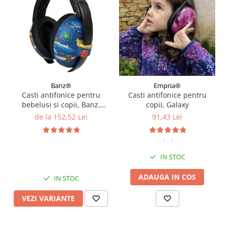
Banz®
Empria®
Casti antifonice pentru
Casti antifonice pentru
bebelusi si copii, Banz,
copii, Galaxy
Bubzee, 3-36 luni, Diverse
de la 152,52 Lei
91,43 Lei
modele
IN STOC
ADAUGA IN COS
IN STOC
VEZI VARIANTE