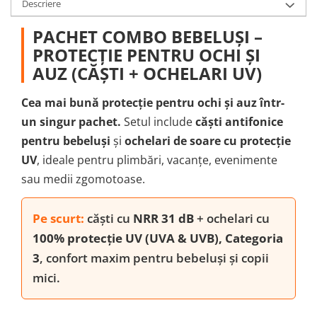
Descriere
PACHET COMBO BEBELUȘI –
PROTECȚIE PENTRU OCHI ȘI
AUZ (CĂȘTI + OCHELARI UV)
Cea mai bună protecție pentru ochi și auz într-
un singur pachet.
Setul include
căști antifonice
pentru bebeluși
și
ochelari de soare cu protecție
UV
, ideale pentru plimbări, vacanțe, evenimente
sau medii zgomotoase.
Pe scurt:
căști cu
NRR 31 dB
+ ochelari cu
100% protecție UV (UVA & UVB), Categoria
3
, confort maxim pentru bebeluși și copii
mici.