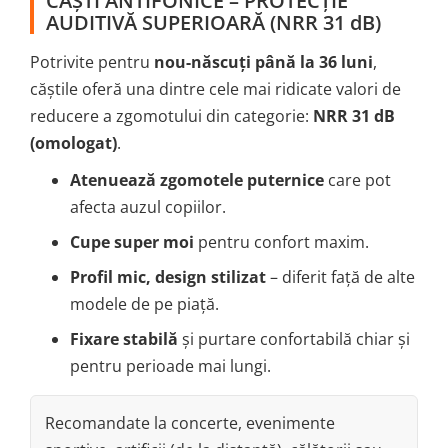
CĂȘTI ANTIFONICE – PROTECȚIE
AUDITIVĂ SUPERIOARĂ (NRR 31 dB)
Potrivite pentru
nou-născuți până la 36 luni
,
căștile oferă una dintre cele mai ridicate valori de
reducere a zgomotului din categorie:
NRR 31 dB
(omologat)
.
Atenuează zgomotele puternice
care pot
afecta auzul copiilor.
Cupe super moi
pentru confort maxim.
Profil mic, design stilizat
– diferit față de alte
modele de pe piață.
Fixare stabilă
și purtare confortabilă chiar și
pentru perioade mai lungi.
Recomandate la concerte, evenimente