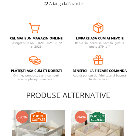
Adauga la Favorite
Covorase ortopedice senzoriale
Cuburi magnetice JollyHeap®
Rechizite scolare
LEGO
CEL MAI BUN MAGAZIN ONLINE
LIVRARE AȘA CUM AI NEVOIE
Stikere decorative si covoare
Câștigător în anii 2020, 2021, 2022
Rapid, în locker sau acasă, gratuit
și 2023
peste 279 lei*
Stickere decorative
Covorase de joaca
PLĂTEȘTI AȘA CUM ÎȚI DOREȘTI
BENEFICII LA FIECARE COMANDĂ
Ingrijire adulti
Online, ramburs, cash, cumperi
Adună puncte de fidelitate și bucură-
acum - plătești mai târziu
te de reduceri!
Siguranta animale companie
PRODUSE ALTERNATIVE
Carduri Cadou
Propuneri Cadou
-26%
-14%
Produse Sub 50 Lei
Resigilate