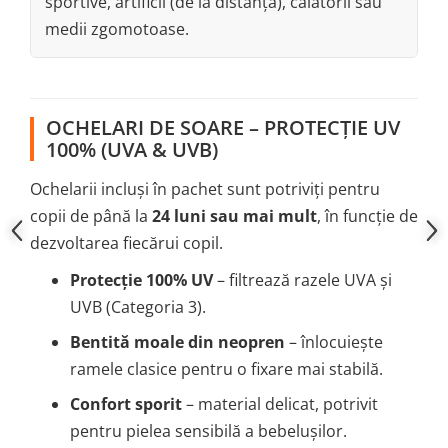
sportive, artificii (de la distanță), călătorii sau
medii zgomotoase.
OCHELARI DE SOARE – PROTECȚIE UV
100% (UVA & UVB)
Ochelarii incluși în pachet sunt potriviți pentru
copii de până la
24 luni sau mai mult
, în funcție de
dezvoltarea fiecărui copil.
Protecție 100% UV
– filtrează razele UVA și
UVB (Categoria 3).
Bentită moale din neopren
– înlocuiește
ramele clasice pentru o fixare mai stabilă.
Confort sporit
– material delicat, potrivit
pentru pielea sensibilă a bebelușilor.