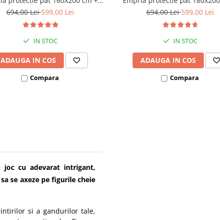
a protectie pat 160X200 cm +
Empria protectie pat 180X20
bara stabilizatoare
bara stabilizatoare
694,00 Lei
599,00 Lei
694,00 Lei
599,00 Lei
IN STOC
IN STOC
ADAUGA IN COS
ADAUGA IN COS
Compara
Compara
joc cu adevarat intrigant,
sa se axeze pe figurile cheie
tirilor si a gandurilor tale,