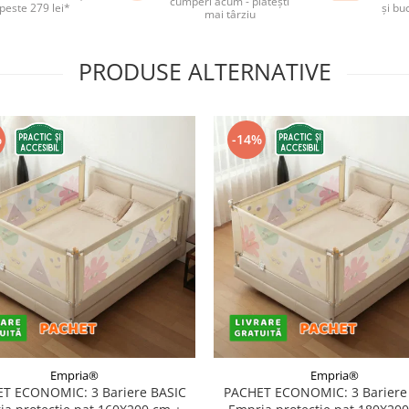
cumperi acum - plătești
 peste 279 lei*
și bu
mai târziu
PRODUSE ALTERNATIVE
%
-14%
Empria®
Empria®
T ECONOMIC: 3 Bariere BASIC
PACHET ECONOMIC: 3 Bariere