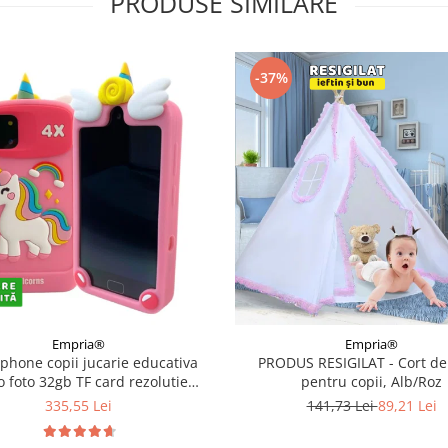
PRODUSE SIMILARE
-37%
Empria®
Empria®
phone copii jucarie educativa
PRODUS RESIGILAT - Cort de
o foto 32gb TF card rezolutie
pentru copii, Alb/Roz
0 display 10cm, Diverse culori
335,55 Lei
141,73 Lei
89,21 Lei