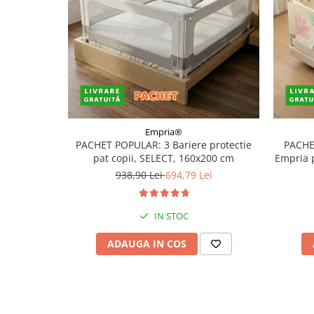
Empria®
PACHET POPULAR: 3 Bariere protectie
PACHE
pat copii, SELECT, 160x200 cm
Empria 
938,90 Lei
694,79 Lei
IN STOC
ADAUGA IN COS