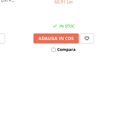
0 cm +
video foto
60,91 Lei
480*800 disp
IN STOC
ADAUGA IN COS
VEZI
Compara