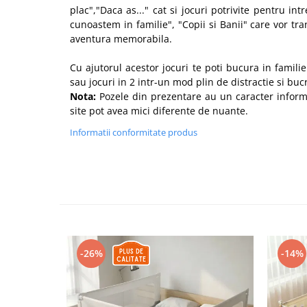
plac","Daca as..." cat si jocuri potrivite pentru in
cunoastem in familie", "Copii si Banii" care vor tra
aventura memorabila.
Cu ajutorul acestor jocuri te poti bucura in famili
sau jocuri in 2 intr-un mod plin de distractie si buc
Nota:
Pozele din prezentare au un caracter informat
site pot avea mici diferente de nuante.
Informatii conformitate produs
-26%
-14%