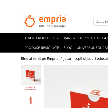
TOATE PRODUSELE
Protectii pat
Oferte Protectii Laterale Pat
TOATE PRODUSELE
BARIERE DE PROTECTIE PA
Bariere protectie pentru pat
Aparatori laterale patut bebe
PRODUSE RESIGILATE
BLOG
UNIVERSUL EDUCAT
Protectii mobilier
Bine ai venit pe Empria! /
Jucarii copii si jocuri educa
Banda protectie mobila copii
Protectie colturi mobila copii
Sigurante pentru sertare si usi
Sigurante geamuri si usi glisante
Kituri de siguranta pentru copii si
bebelusi
Protectii casa