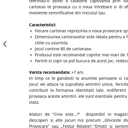
oferindu-ti astfel o calatorie captivanta prin l
cartonas te provoaca cu o noua intrebare si iti o
momente semnificative din trecutul tau.
Caracteristici:
Fiecare cartonas reprezinta o noua provocare sp
Dimensiunea cartonaselor este ideala pentru a fi
citite cu usurinta.
Jocul contine 80 de cartonase.
Produsul este recomandat copiilor mai mari de 7
Parinti si copii se pot bucura de acest joc, redes
Varsta recomandata:
+7 ani.
In timp ce te gandesti la anumite persoane si ras
jocul vei aduce la suprafata amintiri unice, fericit
contribuit la formarea identitatii tale. Indifere
provoaca aceste amintiri, ele sunt esentiale pentru
viata.
Alaturi de "Cine este...?" disponibil in magaz
descoperi si alte jocuri noi precum „Ghiceste di
Provocare” sau „Testul Relatiei”,"Emotii si senti