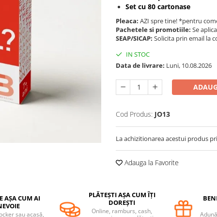
Set cu 80 cartonase
Pleaca:
AZI spre tine! *pentru come
Pachetele si promotiile:
Se aplica
SEAP/SICAP:
Solicita prin email l
IN STOC
Data de livrare:
Luni, 10.08.2026
ADAUG
Cod Produs:
JO13
La achizitionarea acestui produs pr
Adauga la Favorite
PLĂTEȘTI AȘA CUM ÎȚI
E AȘA CUM AI
BENE
DOREȘTI
NEVOIE
Online, ramburs, cash,
locker sau acasă,
Adună 