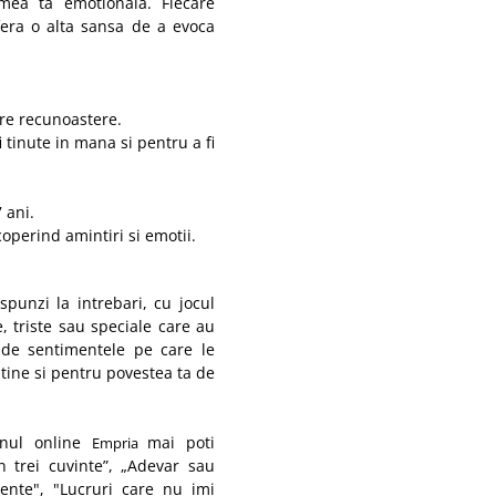
umea ta emotionala. Fiecare
fera o alta sansa de a evoca
re recunoastere.
 tinute in mana si pentru a fi
 ani.
coperind amintiri si emotii.
punzi la intrebari, cu jocul
e, triste sau speciale care au
nt de sentimentele pe care le
 tine si pentru povestea ta de
inul online
mai poti
Empria
n trei cuvinte”, „Adevar sau
mente", "Lucruri care nu imi