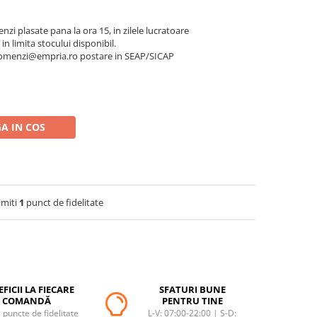
nzi plasate pana la ora 15, in zilele lucratoare
 in limita stocului disponibil.
a comenzi@empria.ro postare in SEAP/SICAP
A IN COS
imiti
1
punct de fidelitate
FICII LA FIECARE
SFATURI BUNE
COMANDĂ
PENTRU TINE
puncte de fidelitate
L-V: 07:00-22:00 | S-D: