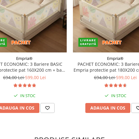
Empria®
Empria®
T ECONOMIC: 3 Bariere BASIC
PACHET ECONOMIC: 3 Bariere
protectie pat 160X200 cm + bara
Empria protectie pat 180X200 
stabilizatoare
stabilizatoare
694,00 Lei
599,00 Lei
694,00 Lei
599,00 Lei
IN STOC
IN STOC
ADAUGA IN COS
ADAUGA IN COS