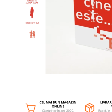
Protectii utile
Poarta siguranta copii
Deflectoare pentru aer conditionat
Protectii exterior
Casti antifonice pentru copii si
bebelusi
Echipament protectie bicicleta si
ski
Accesorii auto copii
Haine & accesorii plaja
Haine plaja / inot
Ochelari de soare
Palarii protectie UV
Accesorii plaja
CEL MAI BUN MAGAZIN
LIVRAR
ONLINE
Puericultura mare
Câștigător în anii 2020,
Rapid, în 