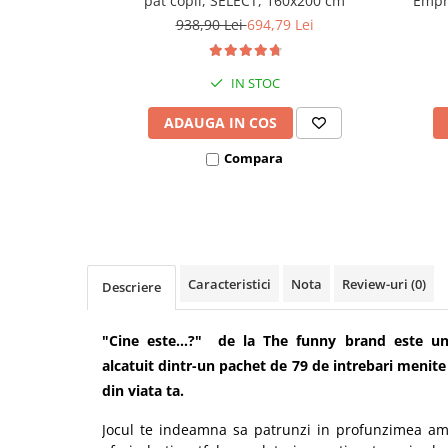
pat copii, SELECT, 160x200 cm
Empri
Covorase ortopedice senzoriale
938,90 Lei
694,79 Lei
Cuburi magnetice JollyHeap®
Rechizite scolare
IN STOC
LEGO
ADAUGA IN COS
Stikere decorative si covoare
Compara
Stickere decorative
Covorase de joaca
Ingrijire adulti
Siguranta animale companie
Caracteristici
Nota
Review-uri
(0)
Descriere
Carduri Cadou
"Cine este...?" de la The funny brand este un 
Propuneri Cadou
alcatuit dintr-un pachet de 79 de intrebari menite 
din viata ta.
Produse Sub 50 Lei
Jocul te indeamna sa patrunzi in profunzimea amin
Resigilate