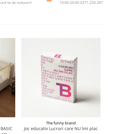
cură-te de reduceri!
10:00-20:00 0371.230.387
The funny brand
 BASIC
Joc educativ Lucruri care NU îmi plac
Smartphone 