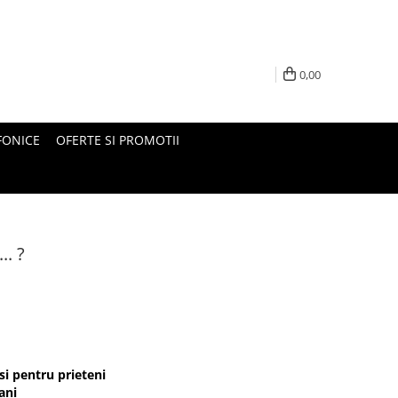
0,00
FONICE
OFERTE SI PROMOTII
.. ?
si pentru prieteni
ani