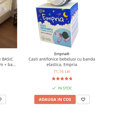
Empria®
 BASIC
Casti antifonice bebelusi cu banda
Casti antif
cm + bara
elastica, Empria
Banz, Bubz
71,16 Lei
IN STOC
ADAUGA IN COS
V