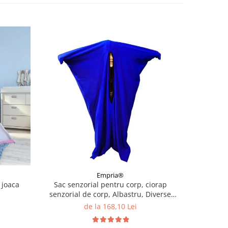
Empria®
 joaca
Sac senzorial pentru corp, ciorap
Set senzor
senzorial de corp, Albastru, Diverse
3D, d
marimi
de la 168,10 Lei