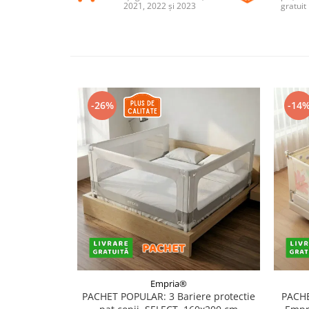
2021, 2022 și 2023
gratuit
Somnul bebelusului
Carucioare si scaune auto
Tarcuri copii / bebelusi
Scaune masa
Ingrijire bebe si mama
-26%
-14
Igiena si ingrijire bebelusi
Accesorii bebelusi / nou-nascuti
Perne si saltele bebelusi
Diversificare bebelusi
Baia bebelusului
Maternitate
Jucarii copii si jocuri educative
Jucarii dentitie
Empria®
Jocuri educative
PACHET POPULAR: 3 Bariere protectie
PACHE
Jucarii bebelusi