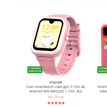
Empria®
Ceas smartwatch copii gps 5-15m 4G
Smart
Android Wifi AMOLED 1.72in, Roz
vide
480*80
447,39 Lei