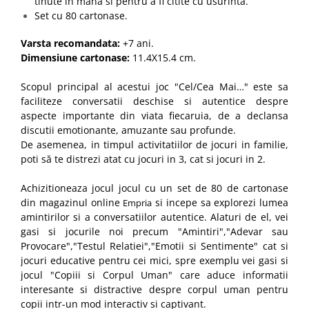
tinute in mana si pentru a fi citite cu usurinta.
Set cu 80 cartonase.
Varsta recomandata:
+7 ani.
Dimensiune cartonase:
11.4X15.4 cm.
Scopul principal al acestui joc "Cel/Cea Mai…" este sa
faciliteze conversatii deschise si autentice despre
aspecte importante din viata fiecaruia, de a declansa
discutii emotionante, amuzante sau profunde.
De asemenea, in timpul activitatiilor de jocuri in familie,
poti să te distrezi atat cu jocuri in 3, cat si jocuri in 2.
Achizitioneaza jocul jocul cu un set de 80 de cartonase
din magazinul online
si incepe sa explorezi lumea
Empria
amintirilor si a conversatiilor autentice. Alaturi de el, vei
gasi si jocurile noi precum "Amintiri","Adevar sau
Provocare","Testul Relatiei","Emotii si Sentimente" cat si
jocuri educative pentru cei mici, spre exemplu vei gasi si
jocul "Copiii si Corpul Uman" care aduce informatii
interesante si distractive despre corpul uman pentru
copii intr-un mod interactiv si captivant.