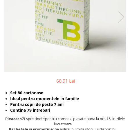
Protectii utile
Poarta siguranta copii
Deflectoare pentru aer conditionat
Protectii exterior
Casti antifonice pentru copii si
bebelusi
Echipament protectie bicicleta si
ski
Accesorii auto copii
60,91 Lei
Haine & accesorii plaja
Haine plaja / inot
Set 80 cartonase
Ideal pentru momentele in familie
Ochelari de soare
Pentru copii de peste 7 ani
Palarii protectie UV
Contine 79 intrebari
Accesorii plaja
Pleaca:
AZI spre tine! *pentru comenzi plasate pana la ora 15, in zilele
lucratoare
Puericultura mare
Pachetele si promotiile:
Se aplica in limita stocului disponibil.