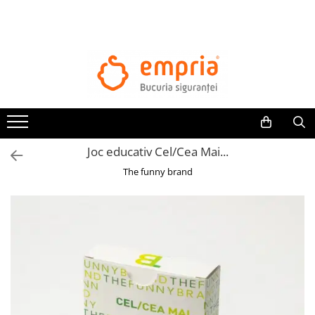
TOATE PRODUSELE
Protectii pat
Oferte Protectii Laterale Pat
Bariere protectie pentru pat
Aparatori laterale patut bebe
Joc educativ Cel/Cea Mai...
Protectii mobilier
The funny brand
Banda protectie mobila copii
Protectie colturi mobila copii
Sigurante pentru sertare si usi
Sigurante geamuri si usi glisante
Kituri de siguranta pentru copii si
bebelusi
Protectii casa