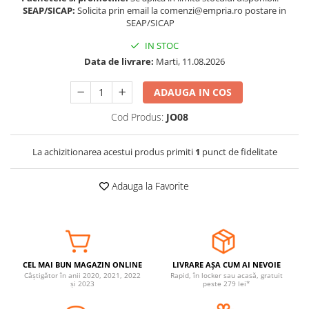
SEAP/SICAP:
Solicita prin email la comenzi@empria.ro postare in
Somnul bebelusului
SEAP/SICAP
Carucioare si scaune auto
IN STOC
Tarcuri copii / bebelusi
Data de livrare:
Marti, 11.08.2026
Scaune masa
ADAUGA IN COS
Ingrijire bebe si mama
Cod Produs:
JO08
Igiena si ingrijire bebelusi
Accesorii bebelusi / nou-nascuti
La achizitionarea acestui produs primiti
1
punct de fidelitate
Perne si saltele bebelusi
Diversificare bebelusi
Adauga la Favorite
Baia bebelusului
Maternitate
Jucarii copii si jocuri educative
CEL MAI BUN MAGAZIN ONLINE
LIVRARE AȘA CUM AI NEVOIE
Jucarii dentitie
Câștigător în anii 2020, 2021, 2022
Rapid, în locker sau acasă, gratuit
și 2023
peste 279 lei*
Jocuri educative
Jucarii bebelusi