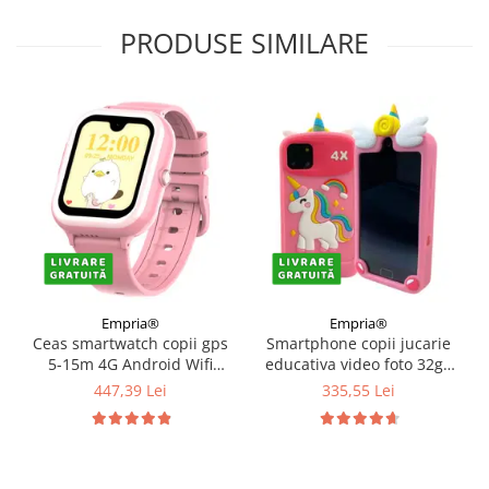
PRODUSE SIMILARE
Empria®
Empria®
Ceas smartwatch copii gps
Smartphone copii jucarie
5-15m 4G Android Wifi
educativa video foto 32gb
AMOLED 1.72in, Roz
TF card rezolutie 480*800
447,39 Lei
335,55 Lei
display 10cm, Diverse culori