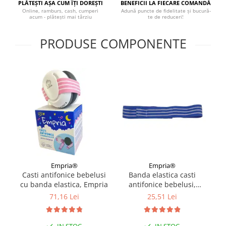
PLĂTEȘTI AȘA CUM ÎȚI DOREȘTI
BENEFICII LA FIECARE COMANDĂ
Covorase ortopedice senzoriale
Online, ramburs, cash, cumperi
Adună puncte de fidelitate și bucură-
acum - plătești mai târziu
te de reduceri!
Cuburi magnetice JollyHeap®
Rechizite scolare
PRODUSE COMPONENTE
LEGO
Stikere decorative si covoare
Stickere decorative
Covorase de joaca
Ingrijire adulti
Siguranta animale companie
Carduri Cadou
Empria®
Empria®
Casti antifonice bebelusi
Banda elastica casti
Propuneri Cadou
cu banda elastica, Empria
antifonice bebelusi,
Empria, Albastru
71,16 Lei
25,51 Lei
Produse Sub 50 Lei
Resigilate