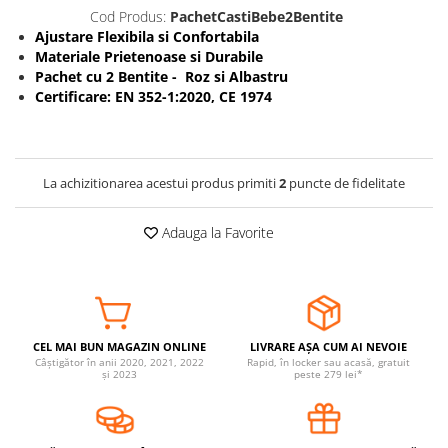
Cod Produs:
PachetCastiBebe2Bentite
Somnul bebelusului
Ajustare Flexibila si Confortabila
Carucioare si scaune auto
Materiale Prietenoase si Durabile
Tarcuri copii / bebelusi
Pachet cu 2 Bentite - Roz si Albastru
Certificare: EN 352-1:2020, CE 1974
Scaune masa
Ingrijire bebe si mama
Igiena si ingrijire bebelusi
La achizitionarea acestui produs primiti
2
puncte de fidelitate
Accesorii bebelusi / nou-nascuti
Adauga la Favorite
Perne si saltele bebelusi
Diversificare bebelusi
Baia bebelusului
Maternitate
CEL MAI BUN MAGAZIN ONLINE
LIVRARE AȘA CUM AI NEVOIE
Jucarii copii si jocuri educative
Câștigător în anii 2020, 2021, 2022
Rapid, în locker sau acasă, gratuit
și 2023
peste 279 lei*
Jucarii dentitie
Jocuri educative
Jucarii bebelusi