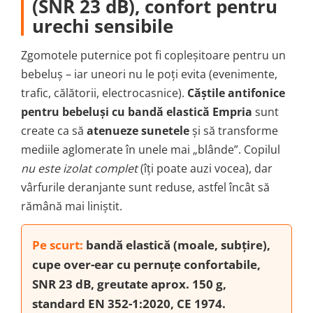
(SNR 23 dB), confort pentru
urechi sensibile
Zgomotele puternice pot fi copleșitoare pentru un
bebeluș – iar uneori nu le poți evita (evenimente,
trafic, călătorii, electrocasnice).
Căștile antifonice
pentru bebeluși cu bandă elastică Empria
sunt
create ca să
atenueze sunetele
și să transforme
mediile aglomerate în unele mai „blânde”. Copilul
nu este izolat complet
(îți poate auzi vocea), dar
vârfurile deranjante sunt reduse, astfel încât să
rămână mai liniștit.
Pe scurt:
bandă
elastică
(moale, subțire),
cupe over-ear cu pernuțe confortabile,
SNR 23 dB
, greutate aprox.
150 g
,
standard
EN 352-1:2020
,
CE 1974
.