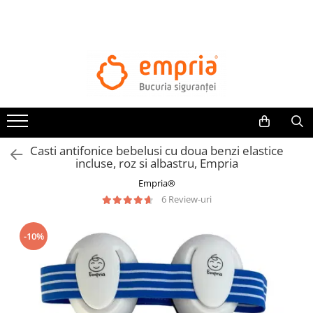
TOATE PRODUSELE
Protectii pat
Oferte Protectii Laterale Pat
Bariere protectie pentru pat
Aparatori laterale patut bebe
Casti antifonice bebelusi cu doua benzi elastice
Protectii mobilier
incluse, roz si albastru, Empria
Banda protectie mobila copii
Empria®
Protectie colturi mobila copii
6 Review-uri
Sigurante pentru sertare si usi
Sigurante geamuri si usi glisante
-10%
Kituri de siguranta pentru copii si
bebelusi
Protectii casa