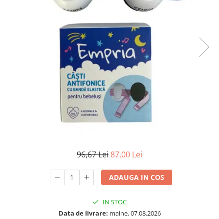
Protectii utile
Poarta siguranta copii
Deflectoare pentru aer conditionat
Protectii exterior
Casti antifonice pentru copii si
bebelusi
Echipament protectie bicicleta si
ski
Accesorii auto copii
Haine & accesorii plaja
96,67 Lei
87,00 Lei
Haine plaja / inot
Ochelari de soare
ADAUGA IN COS
Palarii protectie UV
Accesorii plaja
IN STOC
Data de livrare:
maine, 07.08.2026
Puericultura mare