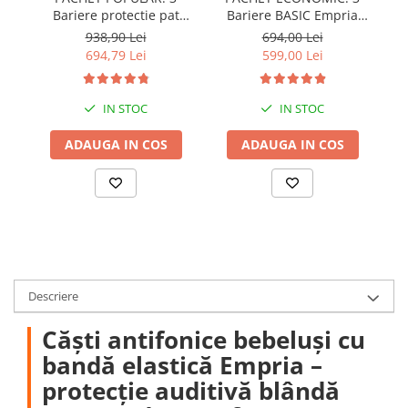
Bariere protectie pat
Bariere BASIC Empria
copii, SELECT, 160x200
protectie pat 160X200 cm
pr
938,90 Lei
694,00 Lei
cm
+ bara stabilizatoare
694,79 Lei
599,00 Lei
IN STOC
IN STOC
ADAUGA IN COS
ADAUGA IN COS
Descriere
Căști antifonice bebeluși cu
bandă elastică Empria –
protecție auditivă blândă