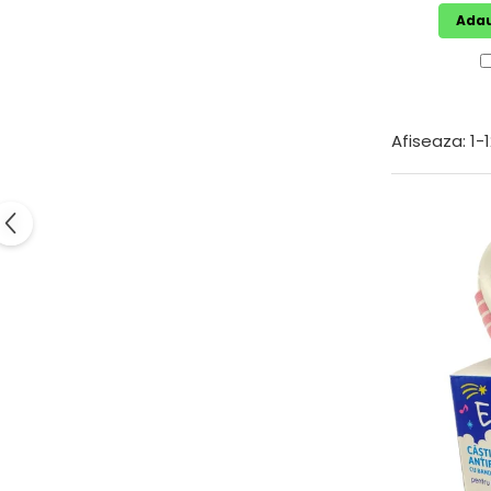
Resigilate
Adau
Afiseaza:
1-
1