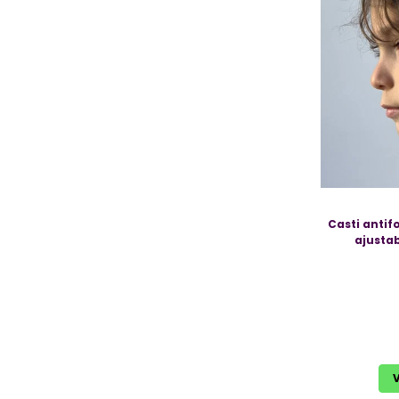
Casti antif
ajustab
V