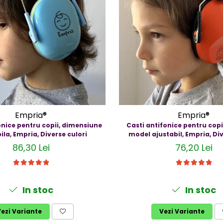
Empria®
Empria®
onice pentru copii, dimensiune
Casti antifonice pentru copii
ila, Empria, Diverse culori
model ajustabil, Empria, Div
86,30 Lei
76,20 Lei
In stoc
In stoc
ezi Variante
Vezi Variante