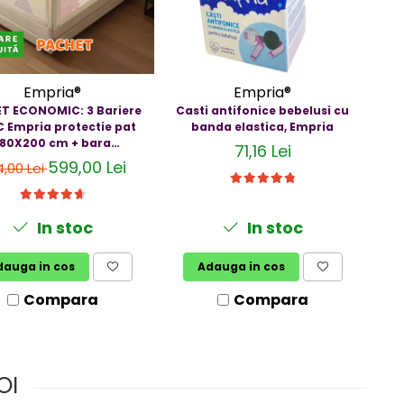
Empria®
Empria®
T ECONOMIC: 3 Bariere
Casti antifonice bebelusi cu
C Empria protectie pat
banda elastica, Empria
bebe
180X200 cm + bara
3
71,16 Lei
stabilizatoare
599,00 Lei
,00 Lei
In stoc
In stoc
dauga in cos
Adauga in cos
Compara
Compara
OI