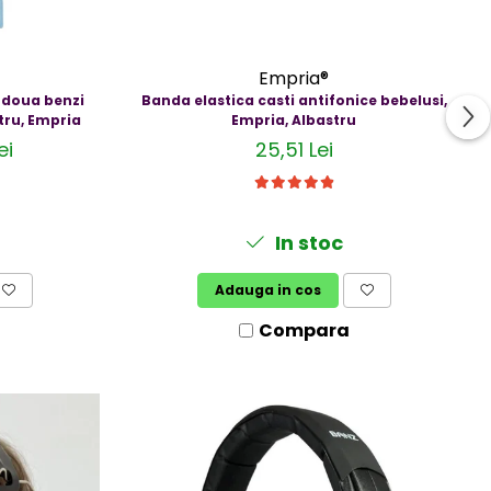
Empria®
u doua benzi
Banda elastica casti antifonice bebelusi,
stru, Empria
Empria, Albastru
ei
25,51 Lei
In stoc
Adauga in cos
Compara