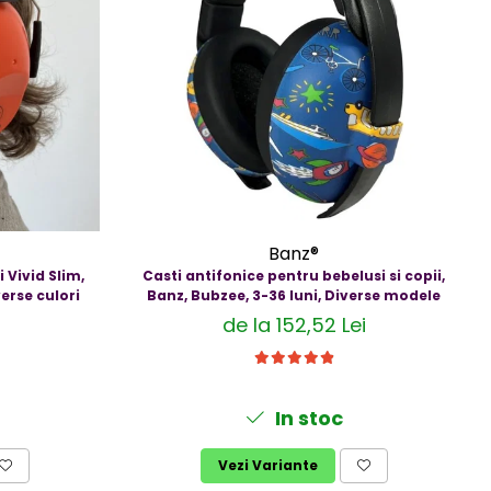
Banz®
 Vivid Slim,
Casti antifonice pentru bebelusi si copii,
erse culori
Banz, Bubzee, 3-36 luni, Diverse modele
de la 152,52 Lei
In stoc
Vezi Variante