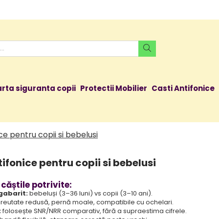
rta siguranta copii
Protectii Mobilier
Casti Antifonice
ce pentru copii si bebelusi
ifonice pentru copii si bebelusi
căștile potrivite:
gabarit:
bebeluși (3–36 luni) vs copii (3–10 ani).
reutate redusă, pernă moale, compatibile cu ochelari.
:
folosește SNR/NRR comparativ, fără a supraestima cifrele.