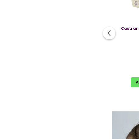
Casti an
A