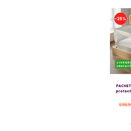
Jucarii bebelusi
Covorase ortopedice senzoriale
-26%
Cuburi magnetice JollyHeap®
Rechizite scolare
LEGO
Stikere decorative si covoare
Stickere decorative
Covorase de joaca
Ingrijire adulti
Siguranta animale companie
PACHET 
protect
Carduri Cadou
938,9
Propuneri Cadou
Produse Sub 50 Lei