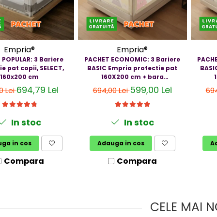
Empria®
Empria®
POPULAR: 3 Bariere
PACHET ECONOMIC: 3 Bariere
PACHE
ie pat copii, SELECT,
BASIC Empria protectie pat
BASI
160x200 cm
160X200 cm + bara
stabilizatoare
694,79 Lei
599,00 Lei
0 Lei
694,00 Lei
694
In stoc
In stoc
ga in cos
Adauga in cos
A
Compara
Compara
CELE MAI N