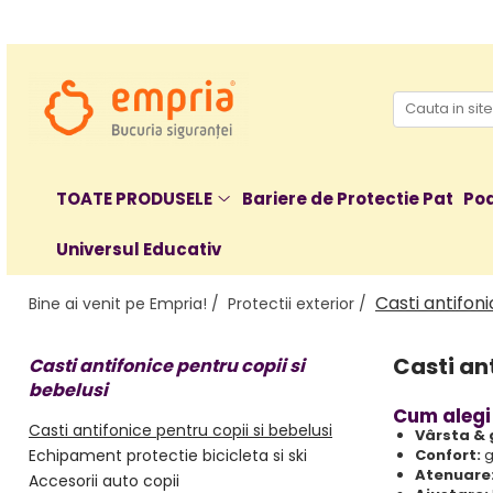
TOATE PRODUSELE
Protectii pat
Oferte Protectii Laterale Pat
Bariere protectie pentru pat
TOATE PRODUSELE
Bariere de Protectie Pat
Poa
Aparatori laterale patut bebe
Universul Educativ
Protectii mobilier
Banda protectie mobila copii
Casti antifoni
Bine ai venit pe Empria! /
Protectii exterior /
Protectie colturi mobila copii
Sigurante pentru sertare si usi
Casti ant
Casti antifonice pentru copii si
Sigurante geamuri si usi glisante
bebelusi
Kituri de siguranta pentru copii si
Cum alegi 
bebelusi
Casti antifonice pentru copii si bebelusi
Vârsta & 
Echipament protectie bicicleta si ski
Confort:
g
Protectii casa
Atenuare
Accesorii auto copii