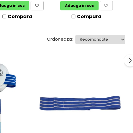
dauga in cos
Adauga in cos
Compara
Compara
Ordoneaza: