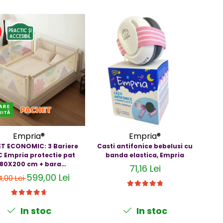
Empria®
Empria®
T ECONOMIC: 3 Bariere
Casti antifonice bebelusi cu
C Empria protectie pat
banda elastica, Empria
bebe
180X200 cm + bara
3
71,16 Lei
stabilizatoare
599,00 Lei
,00 Lei
In stoc
In stoc