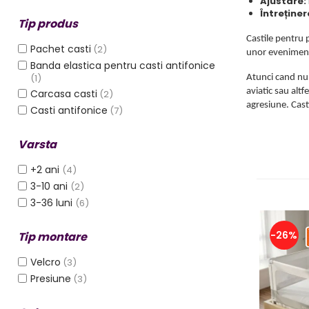
Ajustare:
Protectii utile
Întreținer
Tip produs
Poarta siguranta copii
Castile pentru 
Deflectoare pentru aer
Pachet casti
(2)
unor evenimente
conditionat
Banda elastica pentru casti antifonice
(1)
Atunci cand nu 
Protectii exterior
aviatic sau alt
Carcasa casti
(2)
agresiune. Cast
Casti antifonice
(7)
Casti antifonice pentru copii si
bebelusi
Varsta
Echipament protectie bicicleta si
ski
+2 ani
(4)
Accesorii auto copii
3-10 ani
(2)
3-36 luni
(6)
Haine & accesorii plaja
Haine plaja / inot
-26%
Tip montare
Ochelari de soare
Velcro
(3)
Palarii protectie UV
Presiune
(3)
Accesorii plaja