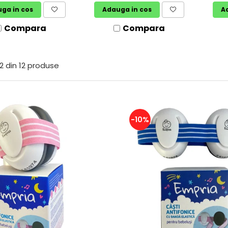
ga in cos
Adauga in cos
A
Compara
Compara
2
din
12
produse
-10%