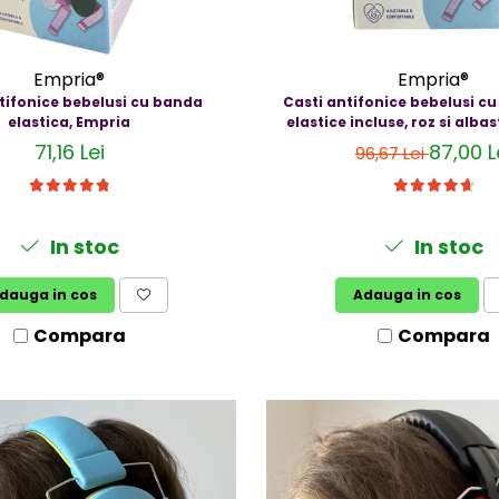
Empria®
Empria®
tifonice bebelusi cu banda
Casti antifonice bebelusi c
elastica, Empria
elastice incluse, roz si alba
71,16 Lei
87,00 L
96,67 Lei
In stoc
In stoc
dauga in cos
Adauga in cos
Compara
Compara