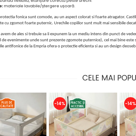
bandă flexibilă, etanșare corectă peste urechi.
e:
materiale lavabile/ștergere ușoară.
protectia fonica sunt comode, au un aspect colorat si foarte atragator. Casti
 cu zgomot foarte puternic. Urechile copiilor sunt mult mai sensibile decat c
avem de ales si trebuie sa ii expunem la un mediu intens din punct de veder
fel de evenimente unde sunt prezente zgomote puternice), cel mai bine este
ile antifonice de la Empria ofera o protectie eficienta si au un design deosebi
CELE MAI POP
-14%
-14%