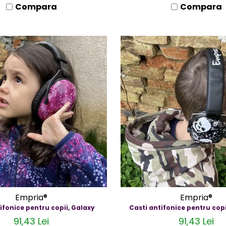
Compara
Compara
Empria®
Empria®
ifonice pentru copii, Galaxy
Casti antifonice pentru copi
91,43 Lei
91,43 Lei