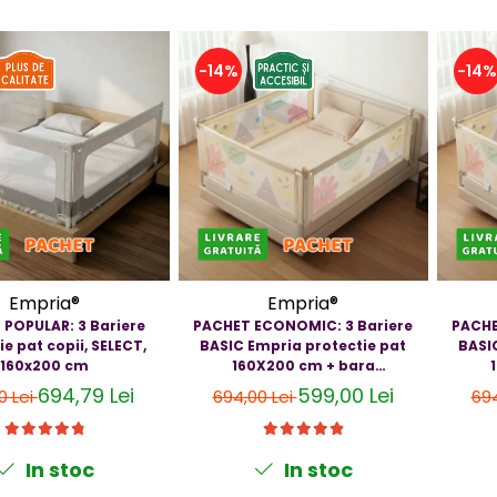
-14%
-14%
Empria®
Empria®
POPULAR: 3 Bariere
PACHET ECONOMIC: 3 Bariere
PACHE
ie pat copii, SELECT,
BASIC Empria protectie pat
BASI
160x200 cm
160X200 cm + bara
stabilizatoare
694,79 Lei
599,00 Lei
0 Lei
694,00 Lei
694
In stoc
In stoc