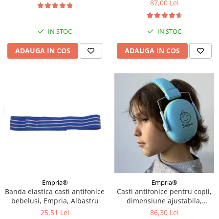
87,00 Lei
IN STOC
IN STOC
ADAUGA IN COS
ADAUGA IN COS
Empria®
Empria®
Banda elastica casti antifonice
Casti antifonice pentru copii,
bebelusi, Empria, Albastru
dimensiune ajustabila,
Empria, Diverse culori
25,51 Lei
86,30 Lei