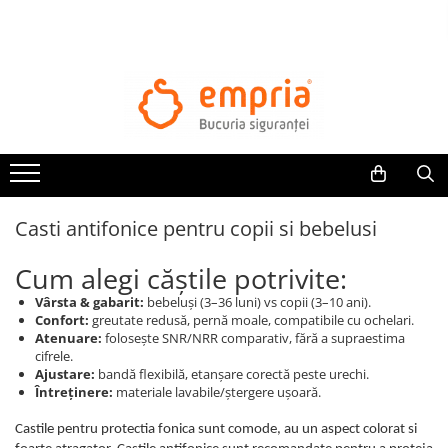
TOATE PRODUSELE
Protectii pat
Oferte Protectii Laterale Pat
Bariere protectie pentru pat
Aparatori laterale patut bebe
Casti antifonice pentru copii si bebelusi
Protectii mobilier
Banda protectie mobila copii
Cum alegi căștile potrivite:
Protectie colturi mobila copii
Vârsta & gabarit:
bebeluși (3–36 luni) vs copii (3–10 ani).
Sigurante pentru sertare si usi
Confort:
greutate redusă, pernă moale, compatibile cu ochelari.
Sigurante geamuri si usi glisante
Atenuare:
folosește SNR/NRR comparativ, fără a supraestima
cifrele.
Kituri de siguranta pentru copii si
Ajustare:
bandă flexibilă, etanșare corectă peste urechi.
bebelusi
Întreținere:
materiale lavabile/ștergere ușoară.
Protectii casa
Castile pentru protectia fonica sunt comode, au un aspect colorat si