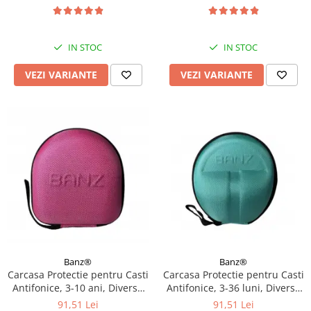
UV, 3 - 36 luni, Diverse
modele
IN STOC
IN STOC
VEZI VARIANTE
VEZI VARIANTE
Banz®
Banz®
Carcasa Protectie pentru Casti
Carcasa Protectie pentru Casti
Antifonice, 3-10 ani, Diverse
Antifonice, 3-36 luni, Diverse
culori
culori
91,51 Lei
91,51 Lei