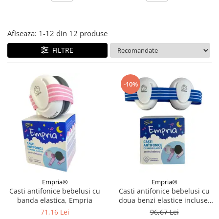
Afiseaza:
1-
12
din
12
produse
FILTRE
-10%
Empria®
Empria®
Casti antifonice bebelusi cu
Casti antifonice bebelusi cu
banda elastica, Empria
doua benzi elastice incluse,
roz si albastru, Empria
71,16 Lei
96,67 Lei