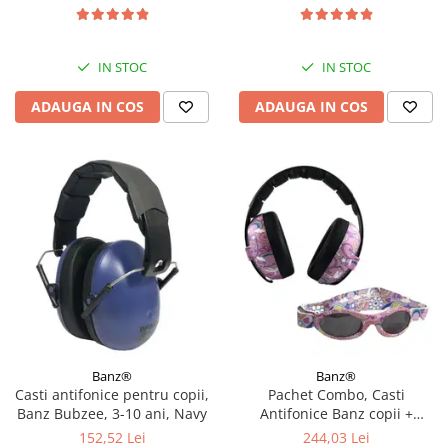
IN STOC
IN STOC
ADAUGA IN COS
ADAUGA IN COS
Banz®
Banz®
Casti antifonice pentru copii,
Pachet Combo, Casti
Banz Bubzee, 3-10 ani, Navy
Antifonice Banz copii +
Ochelari de Soare Protectie
152,52 Lei
244,03 Lei