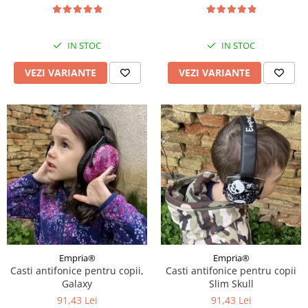
modele
IN STOC
IN STOC
VEZI VARIANTE
VEZI VARIANTE
Empria®
Empria®
Casti antifonice pentru copii,
Casti antifonice pentru copii
Galaxy
Slim Skull
91,43 Lei
91,43 Lei