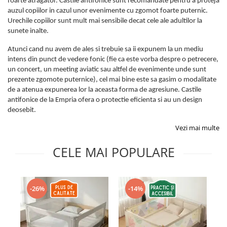
foarte atragator. Castile antifonice sunt recomandate pentru a proteja
Protectii utile
auzul copiilor in cazul unor evenimente cu zgomot foarte puternic.
Poarta siguranta copii
Urechile copiilor sunt mult mai sensibile decat cele ale adultilor la
sunete inalte.
Deflectoare pentru aer conditionat
Atunci cand nu avem de ales si trebuie sa ii expunem la un mediu
Protectii exterior
intens din punct de vedere fonic (fie ca este vorba despre o petrecere,
un concert, un meeting aviatic sau altfel de evenimente unde sunt
Casti antifonice pentru copii si
prezente zgomote puternice), cel mai bine este sa gasim o modalitate
bebelusi
de a atenua expunerea lor la aceasta forma de agresiune. Castile
Echipament protectie bicicleta si
antifonice de la Empria ofera o protectie eficienta si au un design
ski
deosebit.
Accesorii auto copii
Vezi mai multe
Haine & accesorii plaja
CELE MAI POPULARE
Haine plaja / inot
Ochelari de soare
Palarii protectie UV
-26%
-14%
Accesorii plaja
Puericultura mare