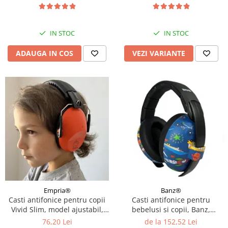
IN STOC
IN STOC
ADAUGA IN COS
VEZI VARIANTE
Empria®
Banz®
Casti antifonice pentru copii
Casti antifonice pentru
Vivid Slim, model ajustabil,
bebelusi si copii, Banz,
Empria, Diverse culori
Bubzee, 3-36 luni, Diverse
76,20 Lei
de la 152,52 Lei