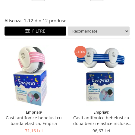
Afiseaza:
1-
12
din
12
produse
FILTRE
-10%
Empria®
Empria®
Casti antifonice bebelusi cu
Casti antifonice bebelusi cu
banda elastica, Empria
doua benzi elastice incluse,
roz si albastru, Empria
71,16 Lei
96,67 Lei