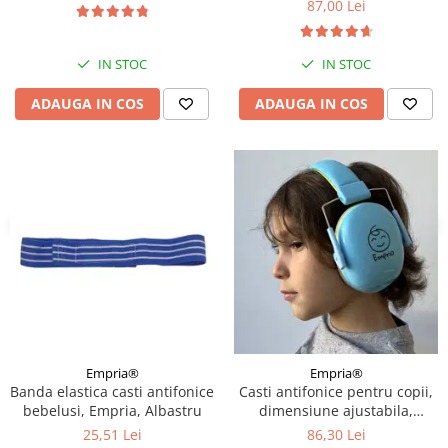
87,00 Lei
IN STOC
IN STOC
ADAUGA IN COS
ADAUGA IN COS
Empria®
Empria®
Banda elastica casti antifonice
Casti antifonice pentru copii,
bebelusi, Empria, Albastru
dimensiune ajustabila,
Empria, Diverse culori
25,51 Lei
86,30 Lei