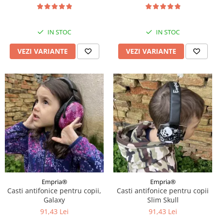
modele
IN STOC
IN STOC
VEZI VARIANTE
VEZI VARIANTE
Empria®
Empria®
Casti antifonice pentru copii,
Casti antifonice pentru copii
Galaxy
Slim Skull
91,43 Lei
91,43 Lei