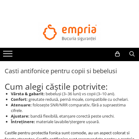
TOATE PRODUSELE
Protectii pat
Oferte Protectii Laterale Pat
Bariere protectie pentru pat
Aparatori laterale patut bebe
Casti antifonice pentru copii si bebelusi
Protectii mobilier
Banda protectie mobila copii
Cum alegi căștile potrivite:
Protectie colturi mobila copii
Vârsta & gabarit:
bebeluși (3–36 luni) vs copii (3–10 ani).
Sigurante pentru sertare si usi
Confort:
greutate redusă, pernă moale, compatibile cu ochelari.
Sigurante geamuri si usi glisante
Atenuare:
folosește SNR/NRR comparativ, fără a supraestima
cifrele.
Kituri de siguranta pentru copii si
Ajustare:
bandă flexibilă, etanșare corectă peste urechi.
bebelusi
Întreținere:
materiale lavabile/ștergere ușoară.
Protectii casa
Castile pentru protectia fonica sunt comode, au un aspect colorat si