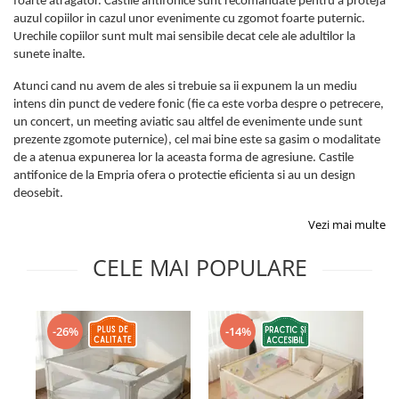
foarte atragator. Castile antifonice sunt recomandate pentru a proteja
Protectii utile
auzul copiilor in cazul unor evenimente cu zgomot foarte puternic.
Poarta siguranta copii
Urechile copiilor sunt mult mai sensibile decat cele ale adultilor la
sunete inalte.
Deflectoare pentru aer conditionat
Atunci cand nu avem de ales si trebuie sa ii expunem la un mediu
Protectii exterior
intens din punct de vedere fonic (fie ca este vorba despre o petrecere,
un concert, un meeting aviatic sau altfel de evenimente unde sunt
Casti antifonice pentru copii si
prezente zgomote puternice), cel mai bine este sa gasim o modalitate
bebelusi
de a atenua expunerea lor la aceasta forma de agresiune. Castile
Echipament protectie bicicleta si
antifonice de la Empria ofera o protectie eficienta si au un design
ski
deosebit.
Accesorii auto copii
Vezi mai multe
Haine & accesorii plaja
CELE MAI POPULARE
Haine plaja / inot
Ochelari de soare
Palarii protectie UV
-26%
-14%
Accesorii plaja
Puericultura mare