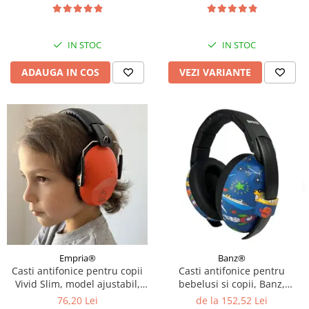
IN STOC
IN STOC
ADAUGA IN COS
VEZI VARIANTE
Empria®
Banz®
Casti antifonice pentru copii
Casti antifonice pentru
Vivid Slim, model ajustabil,
bebelusi si copii, Banz,
Empria, Diverse culori
Bubzee, 3-36 luni, Diverse
76,20 Lei
de la 152,52 Lei