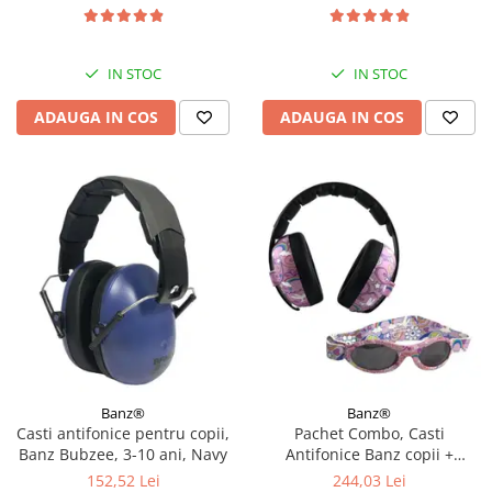
IN STOC
IN STOC
ADAUGA IN COS
ADAUGA IN COS
Banz®
Banz®
Casti antifonice pentru copii,
Pachet Combo, Casti
Banz Bubzee, 3-10 ani, Navy
Antifonice Banz copii +
Ochelari de Soare Protectie
152,52 Lei
244,03 Lei