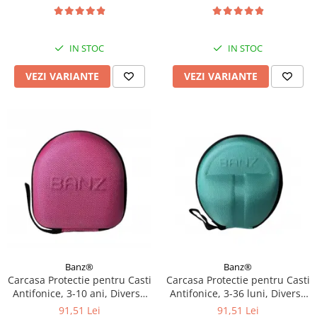
UV, 3 - 36 luni, Diverse
modele
IN STOC
IN STOC
VEZI VARIANTE
VEZI VARIANTE
Banz®
Banz®
Carcasa Protectie pentru Casti
Carcasa Protectie pentru Casti
Antifonice, 3-10 ani, Diverse
Antifonice, 3-36 luni, Diverse
culori
culori
91,51 Lei
91,51 Lei