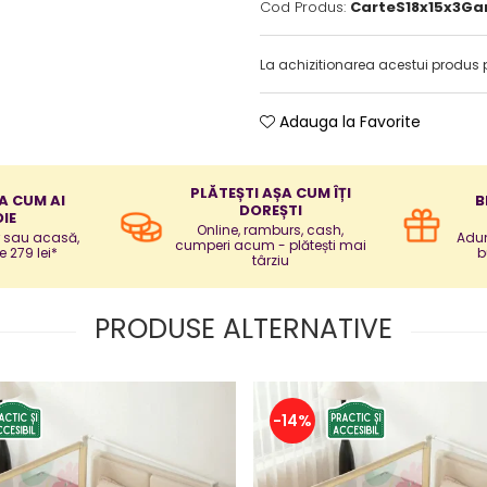
Cod Produs:
CarteS18x15x3Ga
La achizitionarea acestui produs 
Adauga la Favorite
PLĂTEȘTI AȘA CUM ÎȚI
A CUM AI
B
DOREȘTI
IE
Online, ramburs, cash,
r sau acasă,
Adun
cumperi acum - plătești mai
e 279 lei*
b
târziu
PRODUSE ALTERNATIVE
-14%