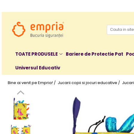
TOATE PRODUSELE
Protectii pat
Oferte Protectii Laterale Pat
Bariere protectie pentru pat
TOATE PRODUSELE
Bariere de Protectie Pat
Poa
Aparatori laterale patut bebe
Universul Educativ
Protectii mobilier
Banda protectie mobila copii
Bine ai venit pe Empria! /
Jucarii copii si jocuri educative /
Jucari
Protectie colturi mobila copii
Sigurante pentru sertare si usi
Sigurante geamuri si usi glisante
Kituri de siguranta pentru copii si
bebelusi
Protectii casa