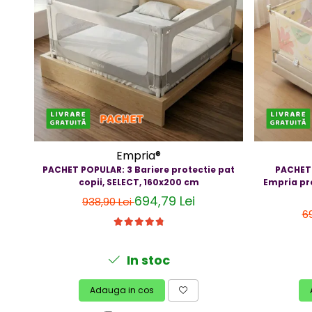
Jucarii bebelusi
Covorase ortopedice senzoriale
Cuburi magnetice JollyHeap®
Rechizite scolare
LEGO
Stikere decorative si covoare
Stickere decorative
Covorase de joaca
Empria®
PACHET POPULAR: 3 Bariere protectie pat
PACHET 
Ingrijire adulti
copii, SELECT, 160x200 cm
Empria pr
694,79 Lei
938,90 Lei
Siguranta animale companie
6
Carduri Cadou
In stoc
Propuneri Cadou
Adauga in cos
Produse Sub 50 Lei