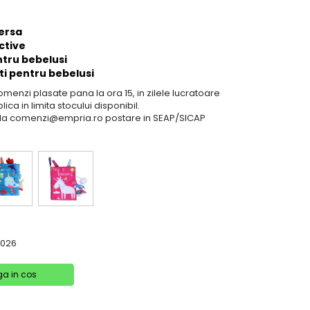
versa
active
ntru bebelusi
ti pentru bebelusi
comenzi plasate pana la ora 15, in zilele lucratoare
lica in limita stocului disponibil.
il la comenzi@empria.ro postare in SEAP/SICAP
2026
a in cos