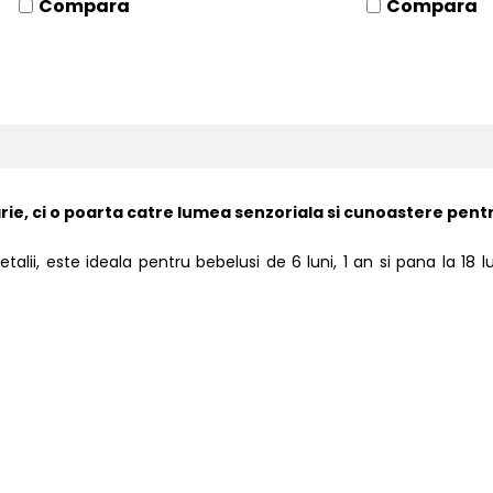
Compara
Compara
arie, ci o poarta catre lumea senzoriala si cunoastere pe
talii, este ideala pentru bebelusi de 6 luni, 1 an si pana la 18 