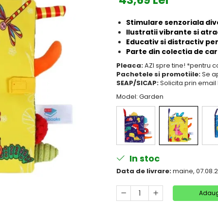
43,69 Lei
Stimulare senzoriala di
Ilustratii vibrante si atr
Educativ si distractiv pe
Parte din colectia de car
Pleaca:
AZI spre tine! *pentru 
Pachetele si promotiile:
Se ap
SEAP/SICAP:
Solicita prin ema
Model
: Garden
In stoc
Data de livrare:
maine, 07.08.
Adaug