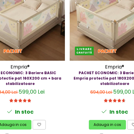
Empria®
Empria®
ECONOMIC: 3 Bariere BASIC
PACHET ECONOMIC: 3 Barie
otectie pat 160X200 cm + bara
Empria protectie pat 180X20
stabilizatoare
stabilizatoare
599,00 Lei
599,00 L
94,00 Lei
694,00 Lei
In stoc
In stoc
Adauga in cos
Adauga in cos