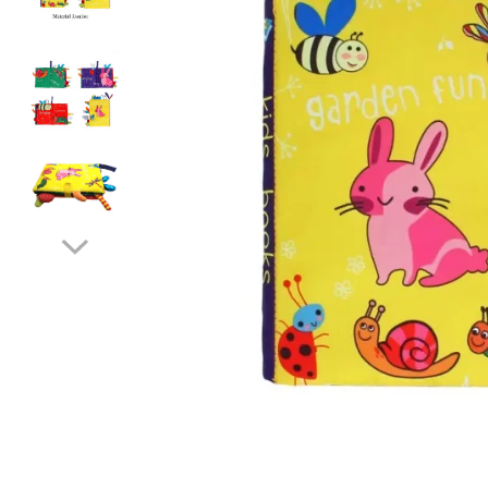
Protectii utile
Poarta siguranta copii
Deflectoare pentru aer
conditionat
Protectii exterior
Casti antifonice pentru copii si
bebelusi
Echipament protectie bicicleta si
ski
Accesorii auto copii
Haine & accesorii plaja
Haine plaja / inot
Ochelari de soare
Palarii protectie UV
Accesorii plaja