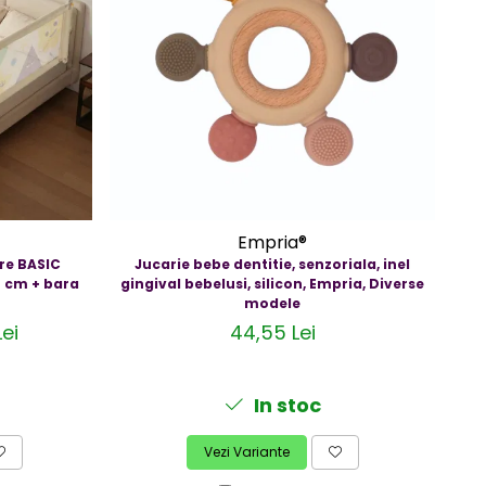
Empria®
re BASIC
Jucarie bebe dentitie, senzoriala, inel
Se
0 cm + bara
gingival bebelusi, silicon, Empria, Diverse
modele
ei
44,55 Lei
In stoc
Vezi Variante