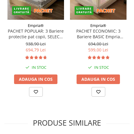
Empria®
Empria®
PACHET POPULAR: 3 Bariere
PACHET ECONOMIC: 3
protectie pat copii, SELECT,
Bariere BASIC Empria
160x200 cm
protectie pat 160X200 cm +
938,90 Lei
694,00 Lei
bara stabilizatoare
694,79 Lei
599,00 Lei
IN STOC
IN STOC
ADAUGA IN COS
ADAUGA IN COS
PRODUSE SIMILARE