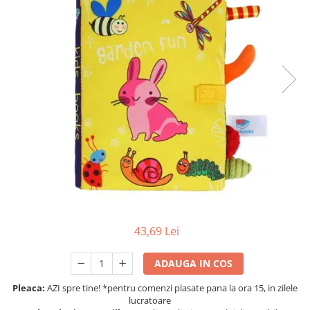
Protectii utile
Poarta siguranta copii
Deflectoare pentru aer conditionat
Protectii exterior
Casti antifonice pentru copii si
bebelusi
Echipament protectie bicicleta si
ski
Accesorii auto copii
Haine & accesorii plaja
Haine plaja / inot
43,69 Lei
Ochelari de soare
Palarii protectie UV
ADAUGA IN COS
Accesorii plaja
Pleaca:
AZI spre tine! *pentru comenzi plasate pana la ora 15, in zilele
lucratoare
Puericultura mare