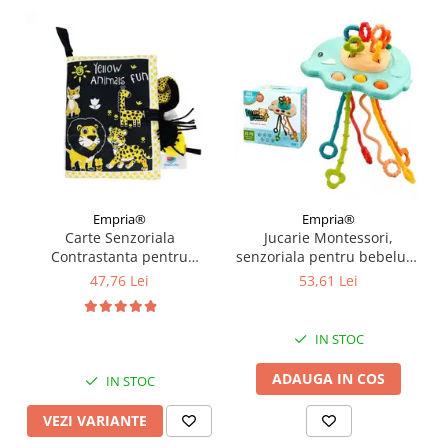
Empria®
Empria®
Carte Senzoriala
Jucarie Montessori,
Contrastanta pentru
senzoriala pentru bebelusi,
Bebelusi Explorarea
dentitie, Empria, Elefant
47,76 Lei
53,61 Lei
Contrastelor, 18.5 x 15 x 3
Verde
cm, Diverse modele
IN STOC
ADAUGA IN COS
IN STOC
VEZI VARIANTE