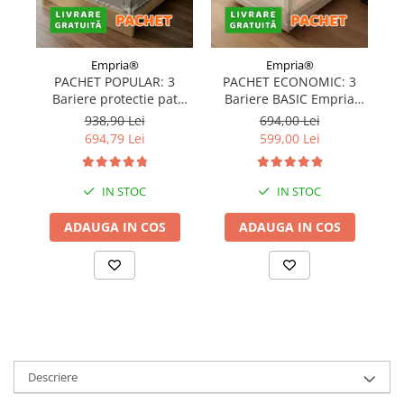
Empria®
Empria®
PACHET POPULAR: 3
PACHET ECONOMIC: 3
Bariere protectie pat
Bariere BASIC Empria
copii, SELECT, 160x200
protectie pat 160X200 cm
pr
938,90 Lei
694,00 Lei
cm
+ bara stabilizatoare
694,79 Lei
599,00 Lei
IN STOC
IN STOC
ADAUGA IN COS
ADAUGA IN COS
Descriere