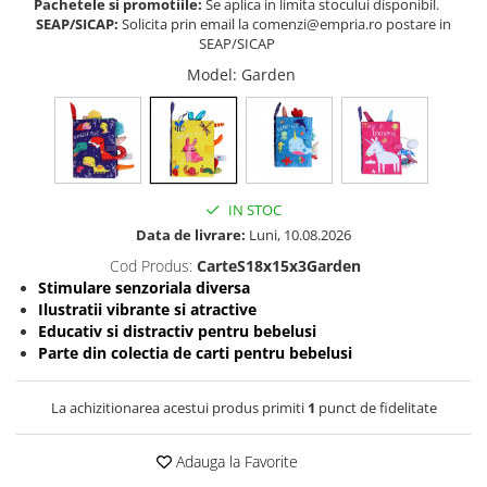
Pachetele si promotiile:
Se aplica in limita stocului disponibil.
SEAP/SICAP:
Solicita prin email la comenzi@empria.ro postare in
Somnul bebelusului
SEAP/SICAP
Carucioare si scaune auto
Model
: Garden
Tarcuri copii / bebelusi
Scaune masa
Ingrijire bebe si mama
Igiena si ingrijire bebelusi
IN STOC
Accesorii bebelusi / nou-nascuti
Data de livrare:
Luni, 10.08.2026
Perne si saltele bebelusi
Cod Produs:
CarteS18x15x3Garden
Diversificare bebelusi
Stimulare senzoriala diversa
Ilustratii vibrante si atractive
Baia bebelusului
Educativ si distractiv pentru bebelusi
Maternitate
Parte din colectia de carti pentru bebelusi
Jucarii copii si jocuri educative
La achizitionarea acestui produs primiti
1
punct de fidelitate
Jucarii dentitie
Jocuri educative
Adauga la Favorite
Jucarii bebelusi