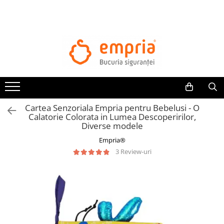
TOATE PRODUSELE
Protectii pat
Oferte Protectii Laterale Pat
Bariere protectie pentru pat
Aparatori laterale patut bebe
Cartea Senzoriala Empria pentru Bebelusi - O
Protectii mobilier
Calatorie Colorata in Lumea Descoperirilor,
Diverse modele
Banda protectie mobila copii
Empria®
Protectie colturi mobila copii
3 Review-uri
Sigurante pentru sertare si usi
Sigurante geamuri si usi glisante
Kituri de siguranta pentru copii si
bebelusi
Protectii casa