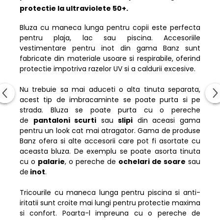
protectie la ultraviolete 50+.
Bluza cu maneca lunga pentru copii este perfecta
pentru plaja, lac sau piscina. Accesoriile
vestimentare pentru inot din gama Banz sunt
fabricate din materiale usoare si respirabile, oferind
protectie impotriva razelor UV si a caldurii excesive.
Nu trebuie sa mai aduceti o alta tinuta separata,
acest tip de imbracaminte se poate purta si pe
strada. Bluza se poate purta cu o pereche
de
pantaloni scurti
sau
slipi
din aceasi gama
pentru un look cat mai atragator. Gama de produse
Banz ofera si alte accesorii care pot fi asortate cu
aceasta bluza. De exemplu se poate asorta tinuta
cu o
palarie
, o pereche de
ochelari de soare
sau
de
inot
.
Tricourile cu maneca lunga pentru piscina si anti-
iritatii sunt croite mai lungi pentru protectie maxima
si confort. Poarta-l impreuna cu o pereche de