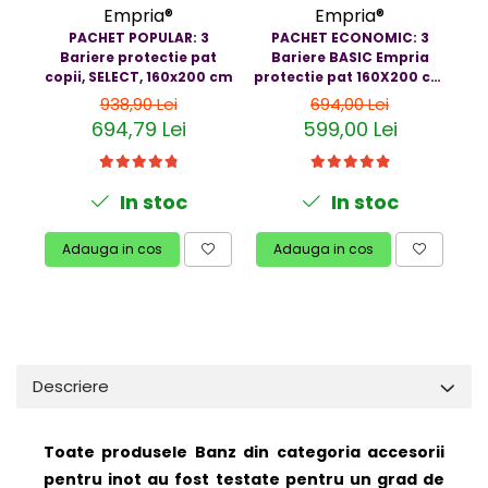
Empria®
Empria®
PACHET POPULAR: 3
PACHET ECONOMIC: 3
Bariere protectie pat
Bariere BASIC Empria
copii, SELECT, 160x200 cm
protectie pat 160X200 cm
pr
+ bara stabilizatoare
938,90 Lei
694,00 Lei
694,79 Lei
599,00 Lei
In stoc
In stoc
Adauga in cos
Adauga in cos
Descriere
Toate produsele Banz din categoria accesorii
pentru inot au fost testate pentru un grad de