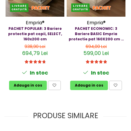
Empria®
Empria®
PACHET POPULAR: 3 Bariere
PACHET ECONOMIC: 3
protectie pat copii, SELECT,
Bariere BASIC Empria
160x200 cm
protectie pat 160X200 cm +
bara stabilizatoare
938,90 Lei
694,00 Lei
694,79 Lei
599,00 Lei
In stoc
In stoc
Adauga in cos
Adauga in cos
PRODUSE SIMILARE