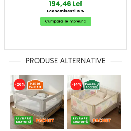
194,46 Lei
Economisesti 15%
Cumpara-le impreuna
PRODUSE ALTERNATIVE
-26%
-14%
-