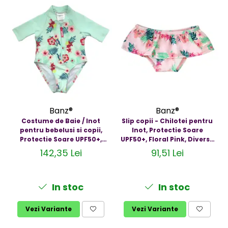
Banz®
Banz®
Costume de Baie / Inot
Slip copii - Chilotei pentru
pentru bebelusi si copii,
Inot, Protectie Soare
Protectie Soare UPF50+,
UPF50+, Floral Pink, Diverse
Mint Floral, Diverse marimi
marimi
142,35 Lei
91,51 Lei
In stoc
In stoc
Vezi Variante
Vezi Variante