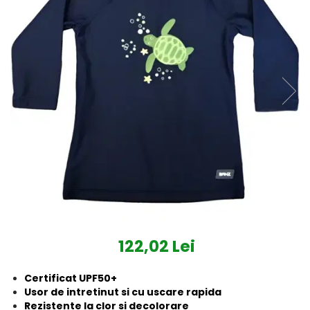
Protectii utile
Poarta siguranta copii
Deflectoare pentru aer
conditionat
Protectii exterior
Casti antifonice pentru copii si
bebelusi
Echipament protectie bicicleta si
ski
Accesorii auto copii
Haine & accesorii plaja
Haine plaja / inot
122,02 Lei
Ochelari de soare
Palarii protectie UV
Certificat UPF50+
Accesorii plaja
Usor de intretinut si cu uscare rapida
Rezistente la clor si decolorare