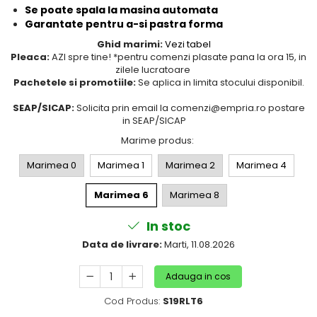
Puericultura mare
Se poate spala la masina automata
Garantate pentru a-si pastra forma
Somnul bebelusului
Ghid marimi:
Vezi tabel
Carucioare si scaune auto
Pleaca:
AZI spre tine! *pentru comenzi plasate pana la ora 15, in
Tarcuri copii / bebelusi
zilele lucratoare
Pachetele si promotiile:
Se aplica in limita stocului disponibil.
Scaune masa
SEAP/SICAP:
Solicita prin email la comenzi@empria.ro postare
Ingrijire bebe si mama
in SEAP/SICAP
Marime produs
:
Igiena si ingrijire bebelusi
Accesorii bebelusi / nou-nascuti
Marimea 0
Marimea 1
Marimea 2
Marimea 4
Perne si saltele bebelusi
Marimea 6
Marimea 8
Diversificare bebelusi
Baia bebelusului
In stoc
Maternitate
Data de livrare:
Marti, 11.08.2026
Jucarii copii si jocuri educative
Adauga in cos
Jucarii dentitie
Cod Produs:
S19RLT6
Jocuri educative