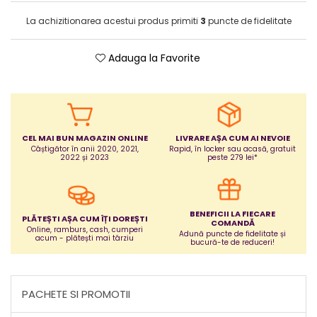
Jucarii bebelusi
La achizitionarea acestui produs primiti
3
puncte de fidelitate
Covorase ortopedice senzoriale
Cuburi magnetice JollyHeap®
Adauga la Favorite
Rechizite scolare
LEGO
Stikere decorative si covoare
Stickere decorative
CEL MAI BUN MAGAZIN ONLINE
LIVRARE AȘA CUM AI NEVOIE
Covorase de joaca
Câștigător în anii 2020, 2021,
Rapid, în locker sau acasă, gratuit
2022 și 2023
peste 279 lei*
Ingrijire adulti
Siguranta animale companie
BENEFICII LA FIECARE
PLĂTEȘTI AȘA CUM ÎȚI DOREȘTI
COMANDĂ
Online, ramburs, cash, cumperi
Adună puncte de fidelitate și
acum - plătești mai târziu
Carduri Cadou
bucură-te de reduceri!
Propuneri Cadou
PACHETE SI PROMOTII
Produse Sub 50 Lei