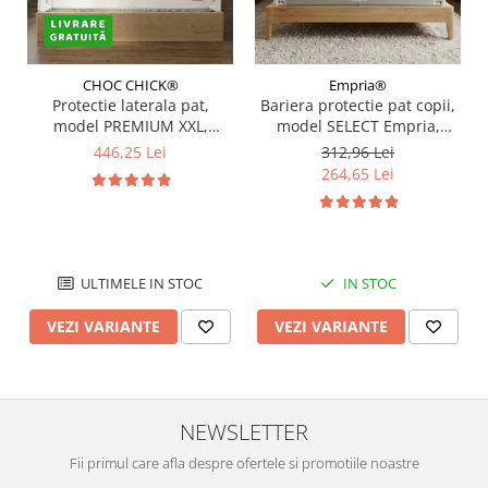
CHOC CHICK®
Empria®
Protectie laterala pat,
Bariera protectie pat copii,
model PREMIUM XXL,
model SELECT Empria,
interconectabila, reglabila
interconectabila, reglabila
446,25 Lei
312,96 Lei
si culisanta, inaltime
si culisanta, inaltime
264,65 Lei
ajustabila pana la 97 cm,
ajustabila pana la 88 cm,
Diverse dimensiuni si culori
Diverse dimensiuni
ULTIMELE IN STOC
IN STOC
VEZI VARIANTE
VEZI VARIANTE
NEWSLETTER
Fii primul care afla despre ofertele si promotiile noastre