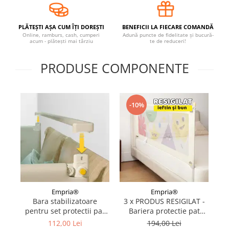
Covorase ortopedice senzoriale
Cuburi magnetice JollyHeap®
PLĂTEȘTI AȘA CUM ÎȚI DOREȘTI
BENEFICII LA FIECARE COMANDĂ
Online, ramburs, cash, cumperi
Adună puncte de fidelitate și bucură-
Rechizite scolare
acum - plătești mai târziu
te de reduceri!
LEGO
PRODUSE COMPONENTE
Stikere decorative si covoare
Stickere decorative
Covorase de joaca
-10%
Ingrijire adulti
Siguranta animale companie
Carduri Cadou
Propuneri Cadou
Empria®
Empria®
Bara stabilizatoare
3 x PRODUS RESIGILAT -
Produse Sub 50 Lei
pentru set protectii pat
Bariera protectie pat
BASIC Empria, stabilizator
Empria, model BASIC
112,00 Lei
194,00 Lei
Resigilate