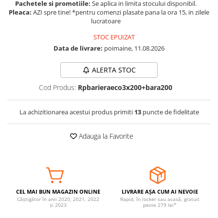
Pachetele si promotiile:
Se aplica in limita stocului disponibil.
Somnul bebelusului
Pleaca:
AZI spre tine! *pentru comenzi plasate pana la ora 15, in zilele
lucratoare
Carucioare si scaune auto
Tarcuri copii / bebelusi
STOC EPUIZAT
Data de livrare:
poimaine, 11.08.2026
Scaune masa
ALERTA STOC
Ingrijire bebe si mama
Cod Produs:
Rpbarieraeco3x200+bara200
Igiena si ingrijire bebelusi
Accesorii bebelusi / nou-nascuti
La achizitionarea acestui produs primiti
13
puncte de fidelitate
Perne si saltele bebelusi
Diversificare bebelusi
Adauga la Favorite
Baia bebelusului
Maternitate
Jucarii copii si jocuri educative
Jucarii dentitie
CEL MAI BUN MAGAZIN ONLINE
LIVRARE AȘA CUM AI NEVOIE
Câștigător în anii 2020, 2021, 2022
Rapid, în locker sau acasă, gratuit
Jocuri educative
și 2023
peste 279 lei*
Jucarii bebelusi