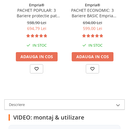
Empria®
Empria®
PACHET POPULAR: 3
PACHET ECONOMIC: 3
Bariere protectie pat
Bariere BASIC Empria
copii, SELECT, 160x200
protectie pat 160X200 cm
pr
938,90 Lei
694,00 Lei
cm
+ bara stabilizatoare
694,79 Lei
599,00 Lei
IN STOC
IN STOC
ADAUGA IN COS
ADAUGA IN COS
Descriere
VIDEO: montaj & utilizare