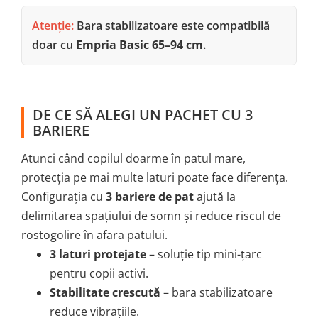
Atenție:
Bara stabilizatoare este compatibilă
doar cu
Empria Basic 65–94 cm
.
DE CE SĂ ALEGI UN PACHET CU 3
BARIERE
Atunci când copilul doarme în patul mare,
protecția pe mai multe laturi poate face diferența.
Configurația cu
3 bariere de pat
ajută la
delimitarea spațiului de somn și reduce riscul de
rostogolire în afara patului.
3 laturi protejate
– soluție tip mini-țarc
pentru copii activi.
Stabilitate crescută
– bara stabilizatoare
reduce vibrațiile.