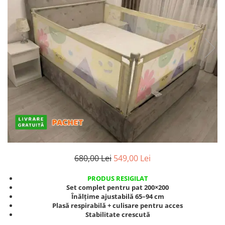
Protectii utile
Poarta siguranta copii
Deflectoare pentru aer conditionat
Protectii exterior
Casti antifonice pentru copii si
bebelusi
Echipament protectie bicicleta si
ski
Accesorii auto copii
Haine & accesorii plaja
680,00 Lei
549,00 Lei
Haine plaja / inot
Ochelari de soare
PRODUS RESIGILAT
Palarii protectie UV
Set complet pentru pat 200×200
Înălțime ajustabilă 65–94 cm
Accesorii plaja
Plasă respirabilă + culisare pentru acces
Stabilitate crescută
Puericultura mare