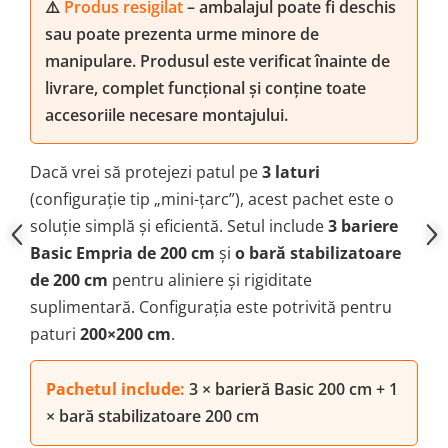
⚠️
Produs resigilat
– ambalajul poate fi deschis
sau poate prezenta urme minore de
manipulare. Produsul este verificat înainte de
livrare, complet funcțional și conține toate
accesoriile necesare montajului.
Dacă vrei să protejezi patul pe
3 laturi
(configurație tip „mini-țarc”), acest pachet este o
soluție simplă și eficientă. Setul include
3 bariere
Basic Empria de 200 cm
și
o bară stabilizatoare
de 200 cm
pentru aliniere și rigiditate
suplimentară. Configurația este potrivită pentru
paturi
200×200 cm
.
Pachetul include:
3 × barieră Basic 200 cm + 1
× bară stabilizatoare 200 cm