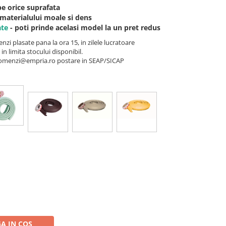
pe orice suprafata
materialului moale si dens
ate
- poti prinde acelasi model la un pret redus
nzi plasate pana la ora 15, in zilele lucratoare
 in limita stocului disponibil.
a comenzi@empria.ro postare in SEAP/SICAP
A IN COS