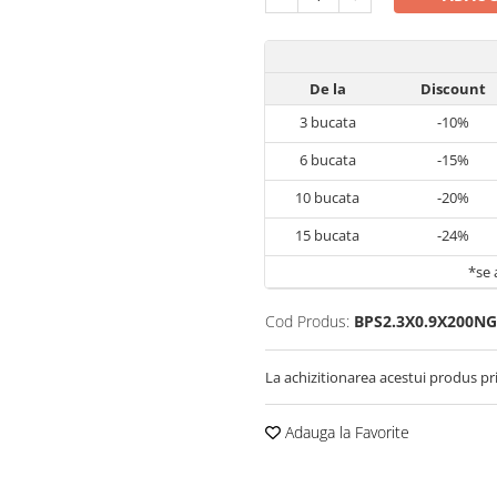
De la
Discount
3
bucata
-10%
6
bucata
-15%
10
bucata
-20%
15
bucata
-24%
*se 
Cod Produs:
BPS2.3X0.9X200NG
La achizitionarea acestui produs pr
Adauga la Favorite