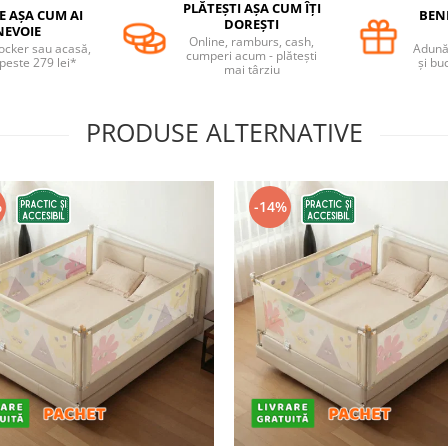
PLĂTEȘTI AȘA CUM ÎȚI
E AȘA CUM AI
BENE
DOREȘTI
NEVOIE
Online, ramburs, cash,
locker sau acasă,
Adună 
cumperi acum - plătești
 peste 279 lei*
și bu
mai târziu
PRODUSE ALTERNATIVE
%
-14%