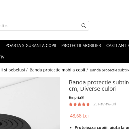
T
POARTA SIGURANTA COPII
PROTECTII MOBILIER
CASTI ANTI
IV
ii si bebelusi /
Banda protectie mobila copii /
Banda protectie subtire
Banda protectie subtir
cm, Diverse culori
Empria®
25 Review-uri
48,68 Lei
​​Protejeaza copiii, ajuta la