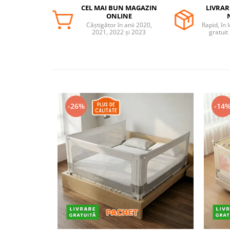
CEL MAI BUN MAGAZIN
LIVRAR
Covorase ortopedice senzoriale
ONLINE
Cuburi magnetice JollyHeap®
Câștigător în anii 2020,
Rapid, în 
2021, 2022 și 2023
gratuit
Rechizite scolare
LEGO
Stikere decorative si covoare
Stickere decorative
Covorase de joaca
-26%
-14
Ingrijire adulti
Siguranta animale companie
Carduri Cadou
Propuneri Cadou
Produse Sub 50 Lei
Resigilate