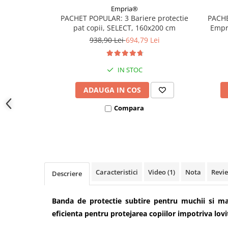
Empria®
PACHET POPULAR: 3 Bariere protectie
PACHE
pat copii, SELECT, 160x200 cm
Empri
938,90 Lei
694,79 Lei
IN STOC
ADAUGA IN COS
Compara
Caracteristici
Video
(1)
Nota
Revi
Descriere
Banda de protectie subtire pentru muchii si mar
eficienta pentru protejarea copiilor impotriva lovit