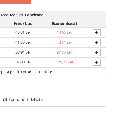
Reduceri de Cantitate
Pret
/ buc
Economisesti
+
43,81 Lei
14,60 Lei
+
41,38 Lei
43,81 Lei
+
38,94 Lei
97,36 Lei
+
37,00 Lei
175,25 Lei
aplica pentru produse identice
imiti
1
punct de fidelitate