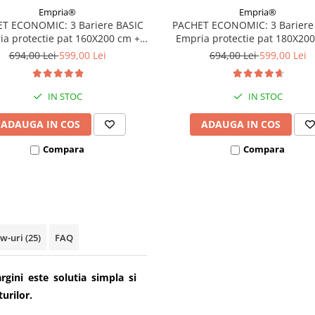
Empria®
Empria®
T ECONOMIC: 3 Bariere BASIC
PACHET ECONOMIC: 3 Bariere
a protectie pat 160X200 cm +
Empria protectie pat 180X20
bara stabilizatoare
bara stabilizatoare
694,00 Lei
599,00 Lei
694,00 Lei
599,00 Lei
IN STOC
IN STOC
ADAUGA IN COS
ADAUGA IN COS
Compara
Compara
ew-uri
(25)
FAQ
gini este solutia simpla si
urilor.