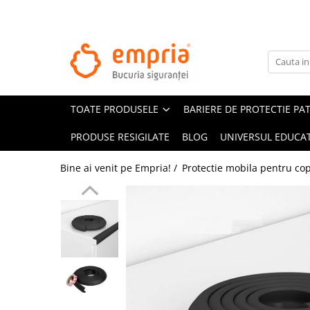
TOATE PRODUSELE
Protectii pat
Oferte Protectii Laterale Pat
TOATE PRODUSELE
BARIERE DE PROTECTIE PA
Bariere protectie pentru pat
Aparatori laterale patut bebe
PRODUSE RESIGILATE
BLOG
UNIVERSUL EDUCAT
Protectii mobilier
Bine ai venit pe Empria! /
Protectie mobila pentru cop
Banda protectie mobila copii
Protectie colturi mobila copii
Sigurante pentru sertare si usi
Sigurante geamuri si usi glisante
Kituri de siguranta pentru copii si
bebelusi
Protectii casa