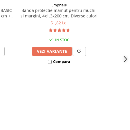
Empria®
 BASIC
Banda protectie mamut pentru muchii
Banda pent
0 cm +
si margini, 4x1.3x200 cm, Diverse culori
margini, f
silicon tra
51,82 Lei
IN STOC
VEZI VARIANTE
ADAU
Compara