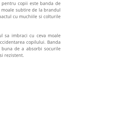
a pentru copii este banda de
i moale subtire de la brandul
actul cu muchiile si colturile
zul sa imbraci cu ceva moale
 accidentarea copilului. Banda
e buna de a absorbi socurile
si rezistent.