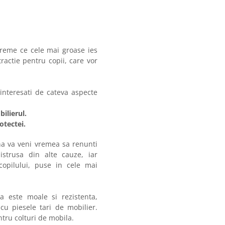
vreme ce cele mai groase ies
ractie pentru copii, care vor
 interesati de cateva aspecte
ilierul.
tectei.
na va veni vremea sa renunti
istrusa din alte cauze, iar
copilului, puse in cele mai
 este moale si rezistenta,
cu piesele tari de mobilier.
entru colturi de mobila.