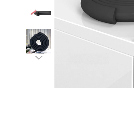
Protectii utile
Poarta siguranta copii
Deflectoare pentru aer conditionat
Protectii exterior
Casti antifonice pentru copii si
bebelusi
Echipament protectie bicicleta si
ski
Accesorii auto copii
Haine & accesorii plaja
Haine plaja / inot
Ochelari de soare
Palarii protectie UV
Accesorii plaja
Puericultura mare