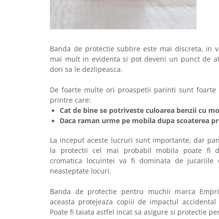
Banda de protectie subtire este mai discreta, in 
mai mult in evidenta si pot deveni un punct de at
dori sa le dezlipeasca.
De foarte multe ori proaspetii parinti sunt foarte
printre care:
Cat de bine se potriveste culoarea benzii cu mob
Daca raman urme pe mobila dupa scoaterea pro
La inceput aceste lucruri sunt importante, dar pa
la protectii cel mai probabil mobila poate fi d
cromatica locuintei va fi dominata de jucariile 
neasteptate locuri.
Banda de protectie pentru muchii marca Empria
aceasta protejeaza copiii de impactul accidental 
Poate fi taiata astfel incat sa asigure si protectie p