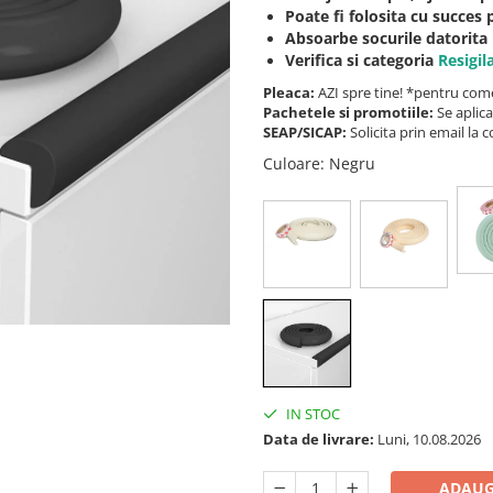
Poate fi folosita cu succes 
Absoarbe socurile datorita 
Verifica si categoria
Resigil
Pleaca:
AZI spre tine! *pentru come
Pachetele si promotiile:
Se aplica
SEAP/SICAP:
Solicita prin email l
Culoare
: Negru
IN STOC
Data de livrare:
Luni, 10.08.2026
ADAUG