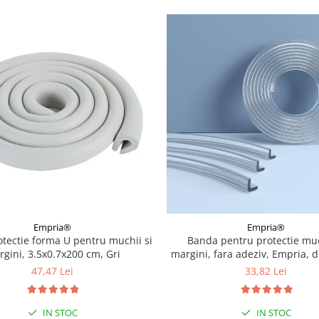
Empria®
Empria®
tectie forma U pentru muchii si
Banda pentru protectie muc
gini, 3.5x0.7x200 cm, Gri
margini, fara adeziv, Empria, d
transparent, 1.2x0.5x200
47,47 Lei
33,82 Lei
IN STOC
IN STOC