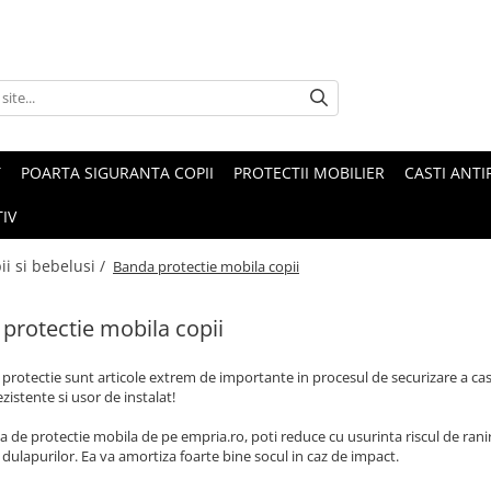
T
POARTA SIGURANTA COPII
PROTECTII MOBILIER
CASTI ANTI
IV
ii si bebelusi /
Banda protectie mobila copii
protectie mobila copii
 protectie sunt articole extrem de importante in procesul de securizare a case
rezistente si usor de instalat!
 de protectie mobila de pe empria.ro, poti reduce cu usurinta riscul de ranire
 dulapurilor. Ea va amortiza foarte bine socul in caz de impact.