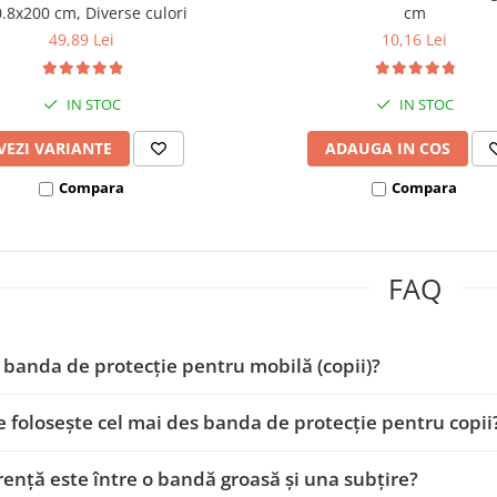
.8x200 cm, Diverse culori
cm
49,89 Lei
10,16 Lei
IN STOC
IN STOC
VEZI VARIANTE
ADAUGA IN COS
Compara
Compara
FAQ
 banda de protecție pentru mobilă (copii)?
 folosește cel mai des banda de protecție pentru copii
rență este între o bandă groasă și una subțire?