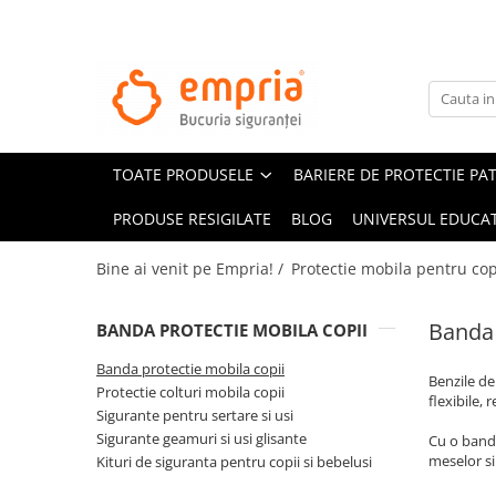
TOATE PRODUSELE
Protectii pat
Oferte Protectii Laterale Pat
TOATE PRODUSELE
BARIERE DE PROTECTIE PA
Bariere protectie pentru pat
Aparatori laterale patut bebe
PRODUSE RESIGILATE
BLOG
UNIVERSUL EDUCAT
Protectii mobilier
Bine ai venit pe Empria! /
Protectie mobila pentru cop
Banda protectie mobila copii
Protectie colturi mobila copii
Banda 
BANDA PROTECTIE MOBILA COPII
Sigurante pentru sertare si usi
Banda protectie mobila copii
Sigurante geamuri si usi glisante
Benzile de
Protectie colturi mobila copii
Kituri de siguranta pentru copii si
flexibile, 
Sigurante pentru sertare si usi
bebelusi
Sigurante geamuri si usi glisante
Cu o banda
meselor si
Kituri de siguranta pentru copii si bebelusi
Protectii casa