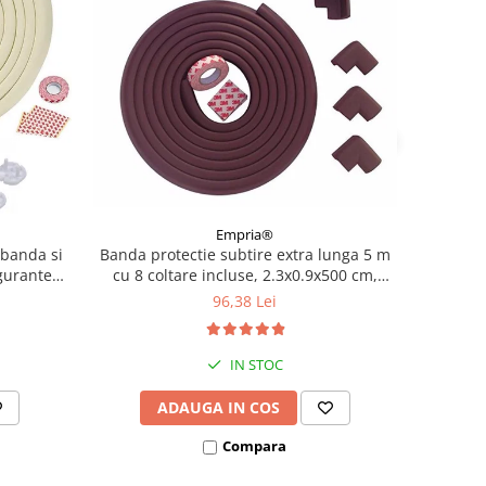
Empria®
Banda protectie subtire extra lunga 5 m
 banda si
cu 8 coltare incluse, 2.3x0.9x500 cm,
igurante
Diverse culori
lori
96,38 Lei
IN STOC
ADAUGA IN COS
Compara