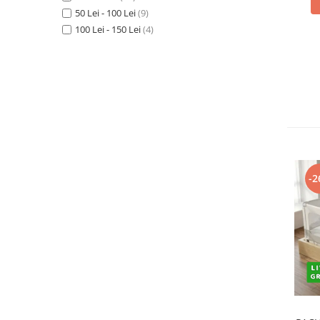
50 Lei - 100 Lei
(9)
Somnul bebelusului
100 Lei - 150 Lei
(4)
Carucioare si scaune auto
Tarcuri copii / bebelusi
Scaune masa
Ingrijire bebe si mama
Igiena si ingrijire bebelusi
Accesorii bebelusi / nou-nascuti
Perne si saltele bebelusi
-2
Diversificare bebelusi
Baia bebelusului
Maternitate
Jucarii copii si jocuri educative
Jucarii dentitie
Jocuri educative
Jucarii bebelusi