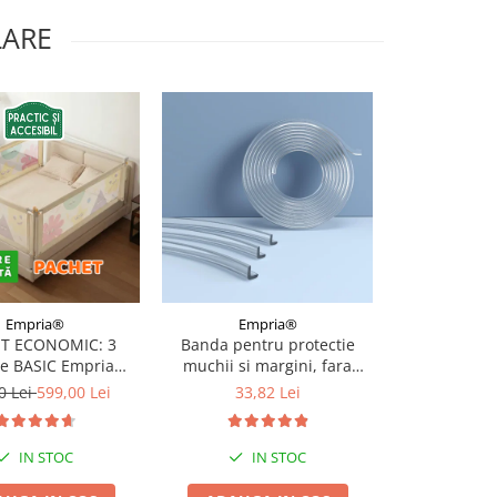
LARE
Empria®
Empria®
Emp
T ECONOMIC: 3
Banda pentru protectie
Kit de sigu
re BASIC Empria
muchii si margini, fara
copii - banda 
e pat 180X200 cm +
adeziv, Empria, din silicon
opritoare u
0 Lei
599,00 Lei
33,82 Lei
136,
 stabilizatoare
transparent, 1.2x0.5x200 cm
sertar si p
cu
IN STOC
IN STOC