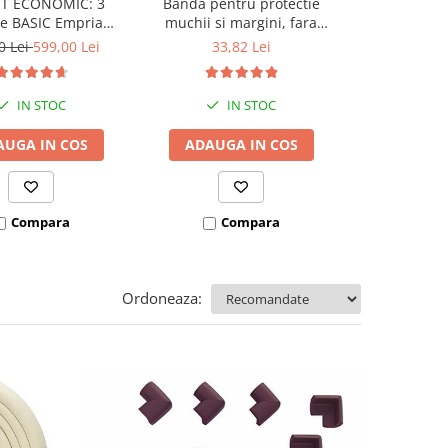
T ECONOMIC: 3
Banda pentru protectie
Kit de sigu
re BASIC Empria
muchii si margini, fara
copii - banda 
e pat 180X200 cm +
adeziv, Empria, din silicon
opritoare u
0 Lei
599,00 Lei
33,82 Lei
136,
 stabilizatoare
transparent, 1.2x0.5x200 cm
sertar si p
cu
IN STOC
IN STOC
AUGA IN COS
ADAUGA IN COS
I
VEZI VARI
Compara
Compara
Co
Ordoneaza: