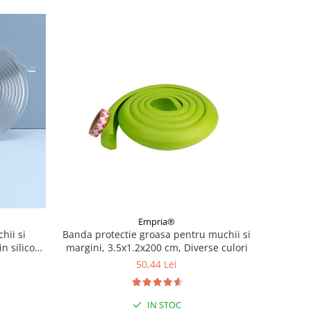
Empria®
Banda protectie groasa pentru muchii si
hii si
margini, 3.5x1.2x200 cm, Diverse culori
in silicon
 cm
50,44 Lei
IN STOC