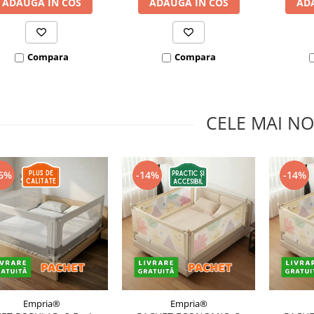
ADAUGA IN COS
ADAUGA IN COS
AD
Compara
Compara
CELE MAI NO
6%
-14%
-14%
Empria®
Empria®