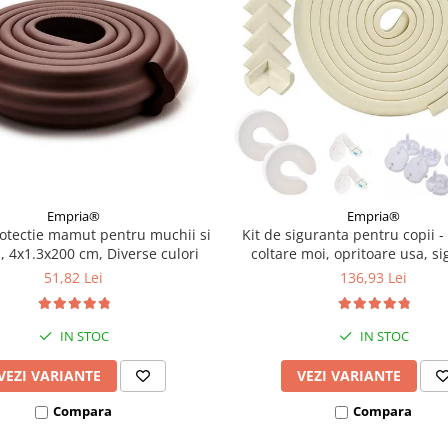
Empria®
Empria®
otectie mamut pentru muchii si
Kit de siguranta pentru copii -
, 4x1.3x200 cm, Diverse culori
coltare moi, opritoare usa, s
sertar si priza, Diverse cu
51,82 Lei
136,93 Lei
IN STOC
IN STOC
VEZI VARIANTE
VEZI VARIANTE
Compara
Compara