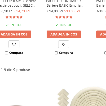
ET POPULAR: 3 Bariere
PACHET ECONOMIC: 3
PACHE
ectie pat copii, SELECT,
Bariere BASIC Empria
Barie
160x200 cm
protectie pat 160X200 cm +
protecti
38,90 Lei
694,79 Lei
694,00 Lei
599,00 Lei
694,0
bara stabilizatoare
bara
IN STOC
IN STOC
ADAUGA IN COS
ADAUGA IN COS
AD
Compara
Compara
1-
9
din
9
produse