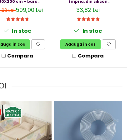
80X200 cm + bara
Empria, din silicon
opr
stabilizatoare
transparent, 1.2x0.5x200 cm
serta
599,00 Lei
33,82 Lei
,00 Lei
In stoc
In stoc
auga in cos
Adauga in cos
V
Compara
Compara
OI
%