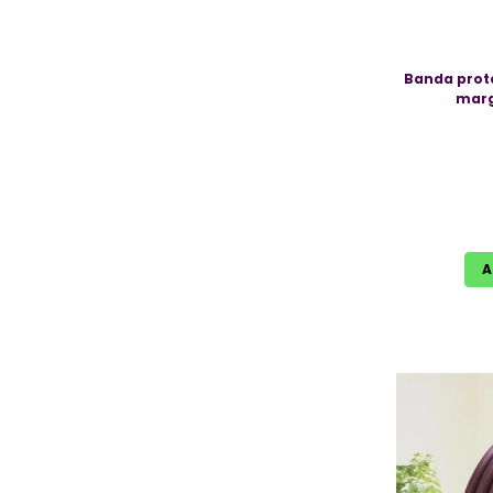
Banda prote
marg
A