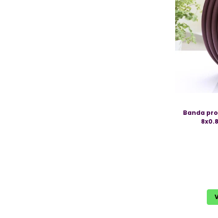
Banda prot
8x0.8
V