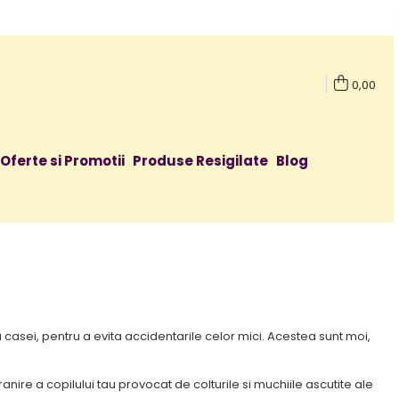
0,00
Oferte si Promotii
Produse Resigilate
Blog
casei, pentru a evita accidentarile celor mici. Acestea sunt moi,
ire a copilului tau provocat de colturile si muchiile ascutite ale