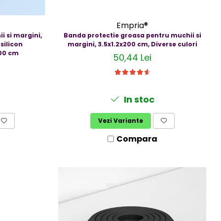
Empria®
Banda protectie groasa pentru muchii si
i si margini,
margini, 3.5x1.2x200 cm, Diverse culori
 silicon
200 cm
50,44 Lei
In stoc
Vezi Variante
Compara