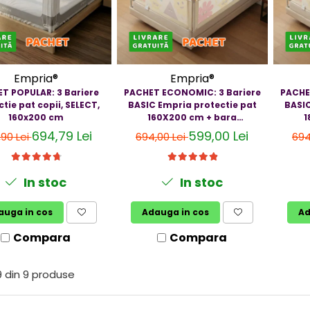
Empria®
Empria®
T POPULAR: 3 Bariere
PACHET ECONOMIC: 3 Bariere
PACHE
tie pat copii, SELECT,
BASIC Empria protectie pat
BASIC
160x200 cm
160X200 cm + bara
1
stabilizatoare
694,79 Lei
599,00 Lei
,90 Lei
694,00 Lei
694
In stoc
In stoc
auga in cos
Adauga in cos
Ad
Compara
Compara
9
din
9
produse