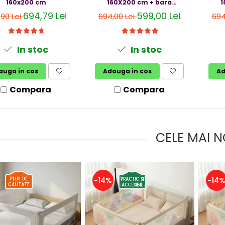
160x200 cm
160X200 cm + bara
1
stabilizatoare
694,79 Lei
599,00 Lei
,90 Lei
694,00 Lei
694
In stoc
In stoc
auga in cos
Adauga in cos
Ad
Compara
Compara
CELE MAI N
-14%
-14