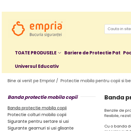
TOATE PRODUSELE
Protectii pat
Oferte Protectii Laterale Pat
Bariere protectie pentru pat
TOATE PRODUSELE
Bariere de Protectie Pat
Poa
Aparatori laterale patut bebe
Universul Educativ
Protectii mobilier
Banda protectie mobila copii
Bine ai venit pe Empria! /
Protectie mobila pentru copii si be
Protectie colturi mobila copii
Sigurante pentru sertare si usi
Banda pr
Banda protectie mobila copii
Sigurante geamuri si usi glisante
Kituri de siguranta pentru copii si
Banda protectie mobila copii
Benzile de pro
bebelusi
Protectie colturi mobila copii
flexibile, rezis
Sigurante pentru sertare si usi
Protectii casa
Cu o banda de 
Sigurante geamuri si usi glisante