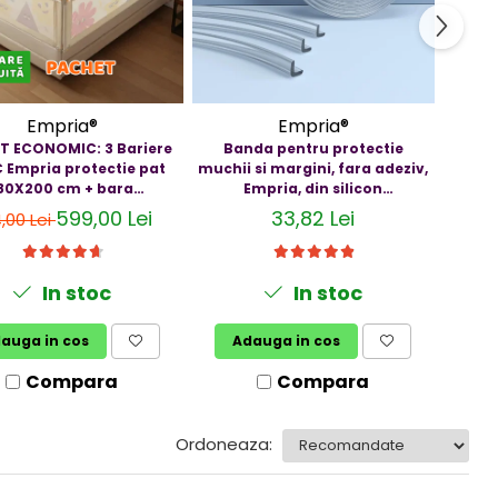
Empria®
Empria®
T ECONOMIC: 3 Bariere
Banda pentru protectie
Kit de
 Empria protectie pat
muchii si margini, fara adeziv,
b
80X200 cm + bara
Empria, din silicon
opr
stabilizatoare
transparent, 1.2x0.5x200 cm
serta
599,00 Lei
33,82 Lei
,00 Lei
In stoc
In stoc
auga in cos
Adauga in cos
V
Compara
Compara
Ordoneaza: