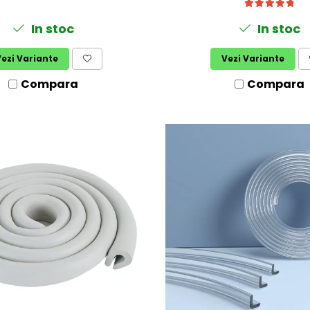
In stoc
In stoc
ezi Variante
Vezi Variante
Compara
Compara