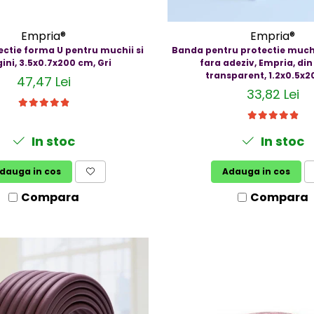
Empria®
Empria®
ctie forma U pentru muchii si
Banda pentru protectie muchi
ini, 3.5x0.7x200 cm, Gri
fara adeziv, Empria, din
transparent, 1.2x0.5x
47,47 Lei
33,82 Lei
In stoc
In stoc
dauga in cos
Adauga in cos
Compara
Compara