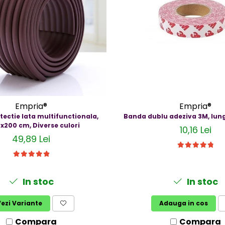
Empria®
Empria®
ectie lata multifunctionala,
Banda dublu adeziva 3M, lu
x200 cm, Diverse culori
10,16 Lei
49,89 Lei
In stoc
In stoc
ezi Variante
Adauga in cos
Compara
Compara