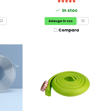
In stoc
Adauga in cos
Compara