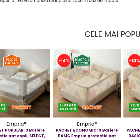
apurilor. Ea va amortiza foarte bine socul in caz de impact.
CELE MAI POP
-14%
-14
Empria®
Empria®
T POPULAR: 3 Bariere
PACHET ECONOMIC: 3 Bariere
PACHE
tie pat copii, SELECT,
BASIC Empria protectie pat
BASIC