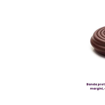
Resigilate
Banda prot
margini, 