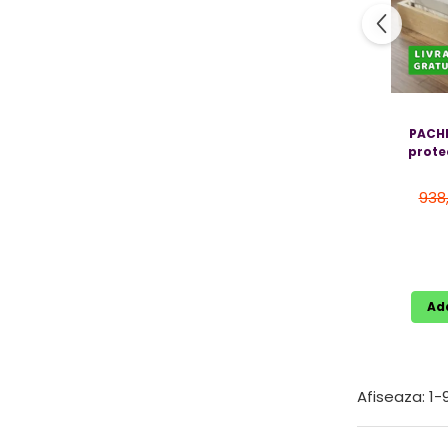
Jucarii bebelusi
Covorase ortopedice senzoriale
Cuburi magnetice JollyHeap®
Rechizite scolare
LEGO
PACHE
protec
Stikere decorative si covoare
Stickere decorative
938
Covorase de joaca
Ingrijire adulti
Siguranta animale companie
Ad
Carduri Cadou
Propuneri Cadou
Afiseaza:
1-
Produse Sub 50 Lei