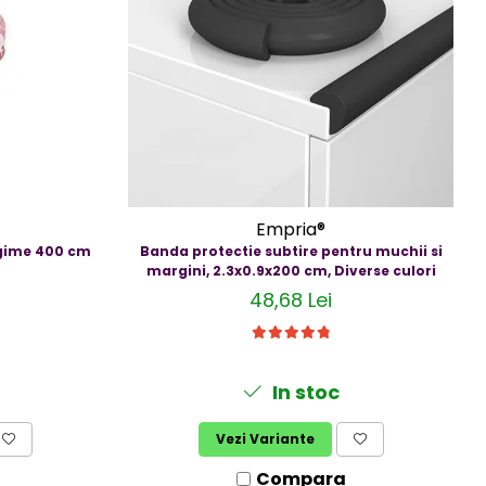
Empria®
ngime 400 cm
Banda protectie subtire pentru muchii si
margini, 2.3x0.9x200 cm, Diverse culori
48,68 Lei
In stoc
Vezi Variante
Compara