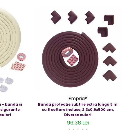
Empria®
i - banda si
Banda protectie subtire extra lunga 5 m
 sigurante
cu 8 coltare incluse, 2.3x0.9x500 cm,
 culori
Diverse culori
96,38 Lei