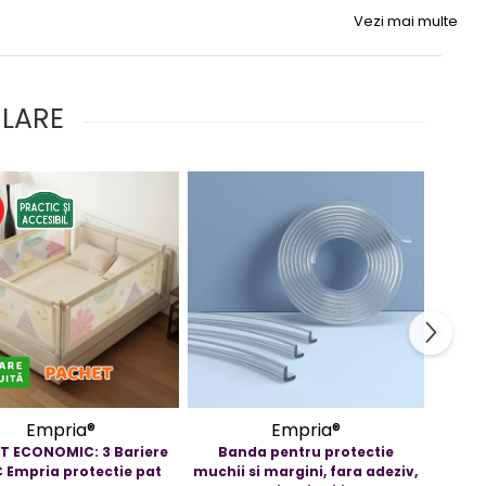
Vezi mai multe
ULARE
%
Empria®
Empria®
T ECONOMIC: 3 Bariere
Banda pentru protectie
Kit de
 Empria protectie pat
muchii si margini, fara adeziv,
b