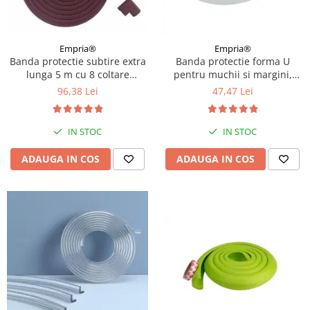
Empria®
Empria®
Banda protectie subtire extra
Banda protectie forma U
lunga 5 m cu 8 coltare
pentru muchii si margini,
incluse, 2.3x0.9x500 cm,
3.5x0.7x200 cm, Gri
96,38 Lei
47,47 Lei
Diverse culori
IN STOC
IN STOC
ADAUGA IN COS
ADAUGA IN COS