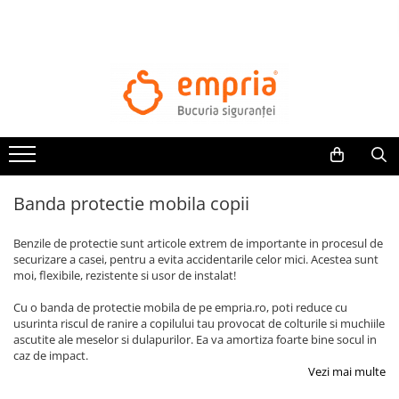
TOATE PRODUSELE
Protectii pat
Oferte Protectii Laterale Pat
Bariere protectie pentru pat
Aparatori laterale patut bebe
Banda protectie mobila copii
Protectii mobilier
Banda protectie mobila copii
Benzile de protectie sunt articole extrem de importante in procesul de
Protectie colturi mobila copii
securizare a casei, pentru a evita accidentarile celor mici. Acestea sunt
moi, flexibile, rezistente si usor de instalat!
Sigurante pentru sertare si usi
Sigurante geamuri si usi glisante
Cu o banda de protectie mobila de pe empria.ro, poti reduce cu
Kituri de siguranta pentru copii si
usurinta riscul de ranire a copilului tau provocat de colturile si muchiile
ascutite ale meselor si dulapurilor. Ea va amortiza foarte bine socul in
bebelusi
caz de impact.
Vezi mai multe
Protectii casa