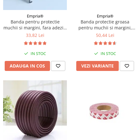
Empria®
Empria®
Banda protectie groasa
Banda pentru protectie
pentru muchii si margini,
muchii si margini, fara adeziv,
3.5x1.2x200 cm, Diverse culori
Empria, din silicon
50,44 Lei
33,82 Lei
transparent, 1.2x0.5x200 cm
IN STOC
IN STOC
VEZI VARIANTE
ADAUGA IN COS