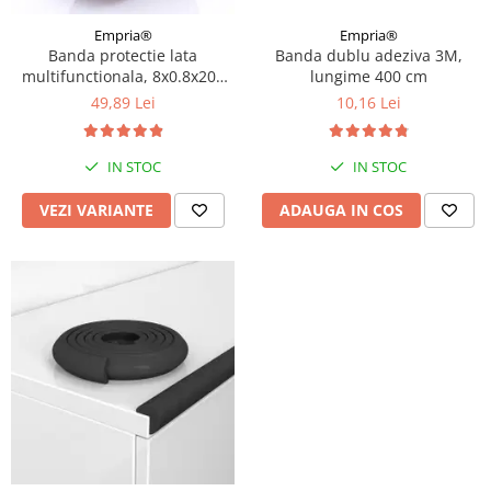
Empria®
Empria®
Banda protectie lata
Banda dublu adeziva 3M,
multifunctionala, 8x0.8x200
lungime 400 cm
cm, Diverse culori
49,89 Lei
10,16 Lei
IN STOC
IN STOC
VEZI VARIANTE
ADAUGA IN COS