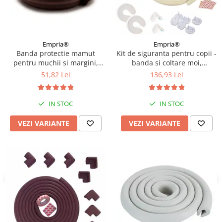
Empria®
Empria®
Banda protectie mamut
Kit de siguranta pentru copii -
pentru muchii si margini,
banda si coltare moi,
4x1.3x200 cm, Diverse culori
opritoare usa, sigurante
51,82 Lei
136,93 Lei
sertar si priza, Diverse culori
IN STOC
IN STOC
VEZI VARIANTE
VEZI VARIANTE