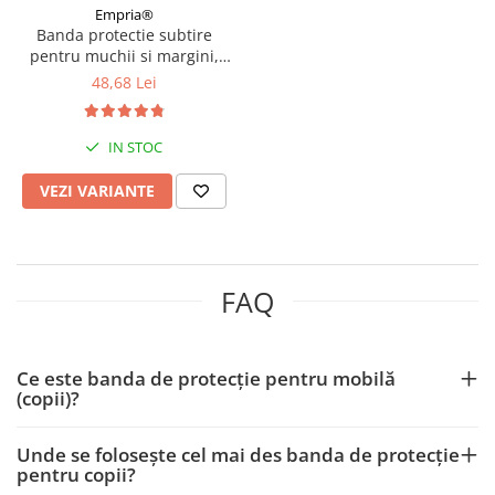
Empria®
Banda protectie subtire
pentru muchii si margini,
2.3x0.9x200 cm, Diverse culori
48,68 Lei
IN STOC
VEZI VARIANTE
FAQ
Ce este banda de protecție pentru mobilă
(copii)?
Unde se folosește cel mai des banda de protecție
pentru copii?