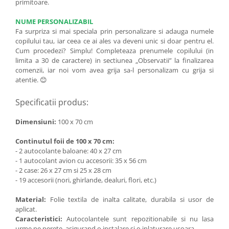
primitoare.
NUME PERSONALIZABIL
Fa surpriza si mai speciala prin personalizare si adauga numele
copilului tau, iar ceea ce ai ales va deveni unic si doar pentru el.
Cum procedezi? Simplu! Completeaza prenumele copilului (in
limita a 30 de caractere) in sectiunea „Observatii” la finalizarea
comenzii, iar noi vom avea grija sa-l personalizam cu grija si
atentie. 😊
Specificatii produs:
Dimensiuni:
100 x 70 cm
Continutul foii de 100 x 70 cm:
- 2 autocolante baloane: 40 x 27 cm
- 1 autocolant avion cu accesorii: 35 x 56 cm
- 2 case: 26 x 27 cm si 25 x 28 cm
- 19 accesorii (nori, ghirlande, dealuri, flori, etc.)
Material:
Folie textila de inalta calitate, durabila si usor de
aplicat.
Caracteristici:
Autocolantele sunt repozitionabile si nu lasa
urme pe perete, asigurand o instalare si o inlaturare usoara.