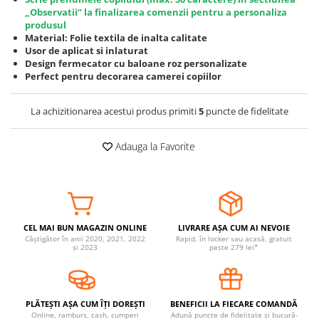
„Observatii” la finalizarea comenzii pentru a personaliza
Somnul bebelusului
produsul
Carucioare si scaune auto
Material: Folie textila de inalta calitate
Usor de aplicat si inlaturat
Tarcuri copii / bebelusi
Design fermecator cu baloane roz personalizate
Scaune masa
Perfect pentru decorarea camerei copiilor
Ingrijire bebe si mama
La achizitionarea acestui produs primiti
5
puncte de fidelitate
Igiena si ingrijire bebelusi
Adauga la Favorite
Accesorii bebelusi / nou-nascuti
Perne si saltele bebelusi
Diversificare bebelusi
Baia bebelusului
Maternitate
CEL MAI BUN MAGAZIN ONLINE
LIVRARE AȘA CUM AI NEVOIE
Câștigător în anii 2020, 2021, 2022
Rapid, în locker sau acasă, gratuit
și 2023
peste 279 lei*
Jucarii copii si jocuri educative
Jucarii dentitie
Jocuri educative
PLĂTEȘTI AȘA CUM ÎȚI DOREȘTI
BENEFICII LA FIECARE COMANDĂ
Jucarii bebelusi
Online, ramburs, cash, cumperi
Adună puncte de fidelitate și bucură-