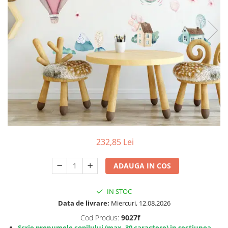
Protectii utile
Poarta siguranta copii
Deflectoare pentru aer conditionat
Protectii exterior
Casti antifonice pentru copii si
bebelusi
Echipament protectie bicicleta si
ski
Accesorii auto copii
232,85 Lei
Haine & accesorii plaja
Haine plaja / inot
ADAUGA IN COS
Ochelari de soare
Palarii protectie UV
IN STOC
Accesorii plaja
Data de livrare:
Miercuri, 12.08.2026
Cod Produs:
9027f
Puericultura mare
Scrie prenumele copilului (max. 30 caractere) in sectiunea