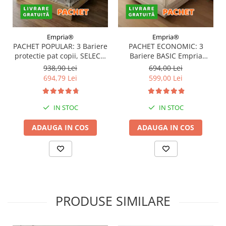
Empria®
Empria®
PACHET POPULAR: 3 Bariere
PACHET ECONOMIC: 3
protectie pat copii, SELECT,
Bariere BASIC Empria
160x200 cm
protectie pat 160X200 cm +
938,90 Lei
694,00 Lei
bara stabilizatoare
694,79 Lei
599,00 Lei
IN STOC
IN STOC
ADAUGA IN COS
ADAUGA IN COS
PRODUSE SIMILARE