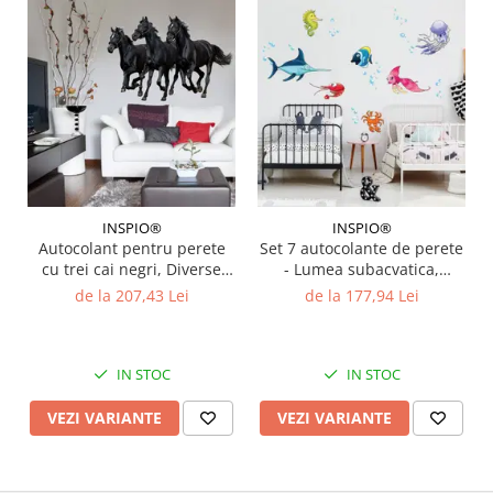
INSPIO®
INSPIO®
Autocolant pentru perete
Set 7 autocolante de perete
cu trei cai negri, Diverse
- Lumea subacvatica,
marimi
Diverse Marimi
de la 207,43 Lei
de la 177,94 Lei
IN STOC
IN STOC
VEZI VARIANTE
VEZI VARIANTE