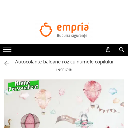
TOATE PRODUSELE
Protectii pat
Oferte Protectii Laterale Pat
Bariere protectie pentru pat
Aparatori laterale patut bebe
Autocolante baloane roz cu numele copilului
Protectii mobilier
INSPIO®
Banda protectie mobila copii
Protectie colturi mobila copii
Sigurante pentru sertare si usi
Sigurante geamuri si usi glisante
Kituri de siguranta pentru copii si
bebelusi
Protectii casa