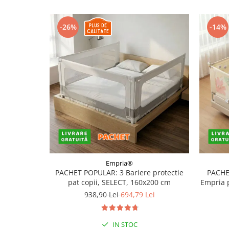
-26%
-14%
Empria®
PACHET POPULAR: 3 Bariere protectie
PACHE
pat copii, SELECT, 160x200 cm
Empria 
938,90 Lei
694,79 Lei
IN STOC