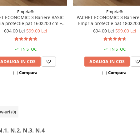
Empria®
Empria®
T ECONOMIC: 3 Bariere BASIC
PACHET ECONOMIC: 3 Bariere
a protectie pat 160X200 cm +
Empria protectie pat 180X20
bara stabilizatoare
bara stabilizatoare
694,00 Lei
599,00 Lei
694,00 Lei
599,00 Lei
IN STOC
IN STOC
ADAUGA IN COS
ADAUGA IN COS
Compara
Compara
ew-uri
(0)
.1. N.2. N.3. N.4