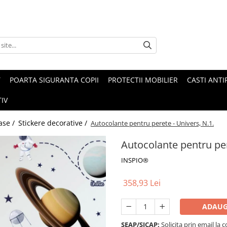
T
POARTA SIGURANTA COPII
PROTECTII MOBILIER
CASTI ANTI
IV
ase /
Stickere decorative /
Autocolante pentru perete - Univers, N.1.
Autocolante pentru per
INSPIO®
358,93 Lei
ADAUG
SEAP/SICAP:
Solicita prin email l