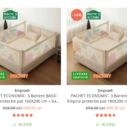
-14%
Empria®
Empria®
T ECONOMIC: 3 Bariere BASIC
PACHET ECONOMIC: 3 Bariere
protectie pat 160X200 cm + bara
Empria protectie pat 180X200 
stabilizatoare
stabilizatoare
694,00 Lei
599,00 Lei
694,00 Lei
599,00 Lei
IN STOC
IN STOC