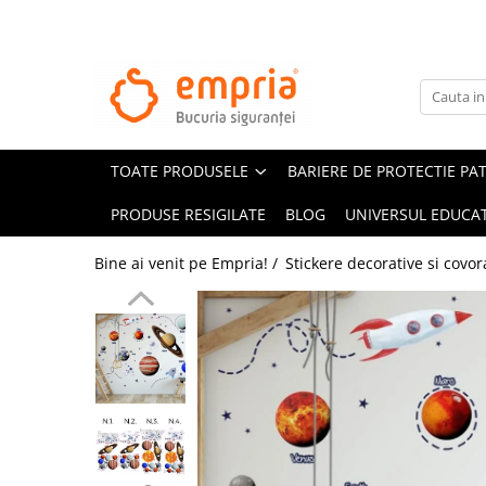
TOATE PRODUSELE
Protectii pat
Oferte Protectii Laterale Pat
TOATE PRODUSELE
BARIERE DE PROTECTIE PA
Bariere protectie pentru pat
Aparatori laterale patut bebe
PRODUSE RESIGILATE
BLOG
UNIVERSUL EDUCAT
Protectii mobilier
Bine ai venit pe Empria! /
Stickere decorative si covor
Banda protectie mobila copii
Protectie colturi mobila copii
Sigurante pentru sertare si usi
Sigurante geamuri si usi glisante
Kituri de siguranta pentru copii si
bebelusi
Protectii casa