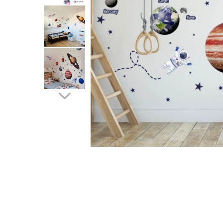
Protectii utile
Poarta siguranta copii
Deflectoare pentru aer conditionat
Protectii exterior
Casti antifonice pentru copii si
bebelusi
Echipament protectie bicicleta si
ski
Accesorii auto copii
Haine & accesorii plaja
Haine plaja / inot
Ochelari de soare
Palarii protectie UV
Accesorii plaja
Puericultura mare