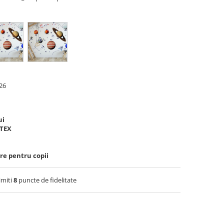
26
ui
OTEX
re pentru copii
imiti
8
puncte de fidelitate