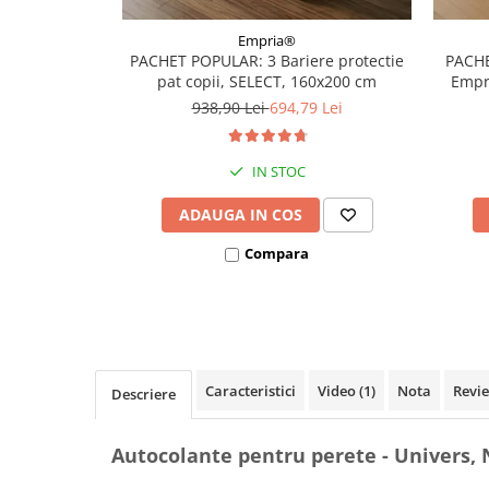
Covorase ortopedice senzoriale
Empria®
Cuburi magnetice JollyHeap®
PACHET POPULAR: 3 Bariere protectie
PACHE
Rechizite scolare
pat copii, SELECT, 160x200 cm
Empri
LEGO
938,90 Lei
694,79 Lei
Stikere decorative si covoare
IN STOC
Stickere decorative
Covorase de joaca
ADAUGA IN COS
Compara
Ingrijire adulti
Siguranta animale companie
Carduri Cadou
Propuneri Cadou
Caracteristici
Video
(1)
Nota
Revi
Descriere
Produse Sub 50 Lei
Autocolante pentru perete - Univers, N
Resigilate