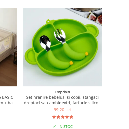
Empria®
 BASIC
Set hranire bebelusi si copii, stangaci
Set 3 perii
cm + bara
dreptaci sau ambidextri, farfurie silicon
tetine,
si tacamuri metalice, silicon fara
silico
99,20 Lei
alergeni, Empria, Maimutica, Diverse
culori
IN STOC