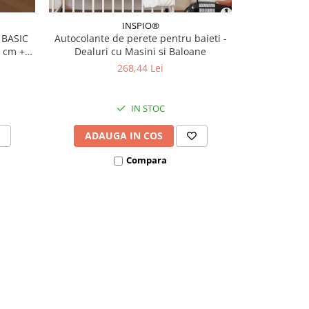
INSPIO®
 BASIC
Autocolante de perete pentru baieti -
Autocolan
0 cm +
Dealuri cu Masini si Baloane
dea
268,44 Lei
IN STOC
ADAUGA IN COS
ADAU
Compara