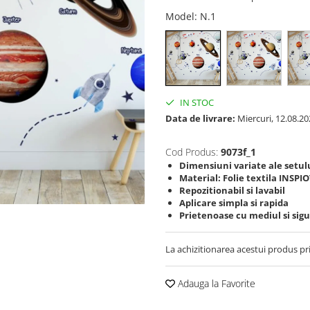
Model
: N.1
IN STOC
Data de livrare:
Miercuri, 12.08.20
Cod Produs:
9073f_1
Dimensiuni variate ale setul
Material: Folie textila INSPI
Repozitionabil si lavabil
Aplicare simpla si rapida
Prietenoase cu mediul si sigu
La achizitionarea acestui produs pr
Adauga la Favorite