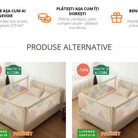
PLĂTEȘTI AȘA CUM ÎȚI
E AȘA CUM AI
BENE
DOREȘTI
NEVOIE
Online, ramburs, cash,
locker sau acasă,
Adună 
cumperi acum - plătești
 peste 279 lei*
și bu
mai târziu
PRODUSE ALTERNATIVE
%
-14%