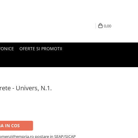
0,00
FONICE
OFERTE SI PROMOTII
ete - Univers, N.1.
A IN COS
a comenzi@empria.ro postare in SEAP/SICAP