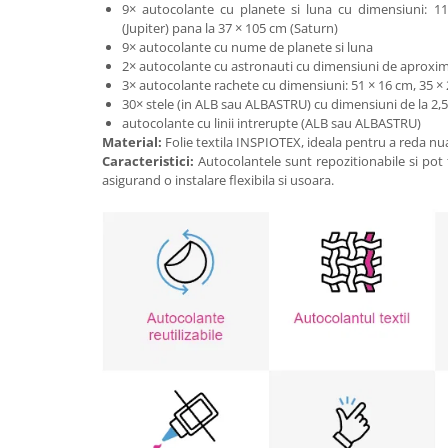
9× autocolante cu planete si luna cu dimensiuni: 1
(Jupiter) pana la 37 × 105 cm (Saturn)
9× autocolante cu nume de planete si luna
2× autocolante cu astronauti cu dimensiuni de aproxim
3× autocolante rachete cu dimensiuni: 51 × 16 cm, 35 × 
30× stele (in ALB sau ALBASTRU) cu dimensiuni de la 2,5 
autocolante cu linii intrerupte (ALB sau ALBASTRU)
Material:
Folie textila INSPIOTEX, ideala pentru a reda nuan
Caracteristici:
Autocolantele sunt repozitionabile si pot f
asigurand o instalare flexibila si usoara.