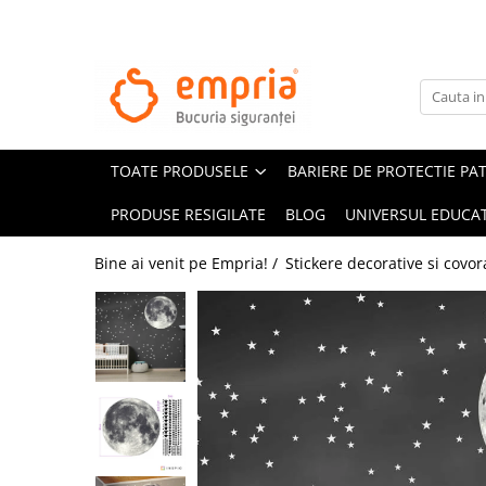
TOATE PRODUSELE
Protectii pat
Oferte Protectii Laterale Pat
TOATE PRODUSELE
BARIERE DE PROTECTIE PA
Bariere protectie pentru pat
Aparatori laterale patut bebe
PRODUSE RESIGILATE
BLOG
UNIVERSUL EDUCAT
Protectii mobilier
Bine ai venit pe Empria! /
Stickere decorative si covor
Banda protectie mobila copii
Protectie colturi mobila copii
Sigurante pentru sertare si usi
Sigurante geamuri si usi glisante
Kituri de siguranta pentru copii si
bebelusi
Protectii casa