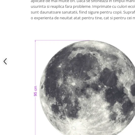
aplicate de mai multe ori. Daca se sifoneaza in timpul mani
usurinta si reaplica fara probleme. Imprimate cu culori eco
sunt daunatoare sanatatii, fiind sigure pentru copii. Supraf
o experienta de neuitat atat pentru tine, cat si pentru cei m