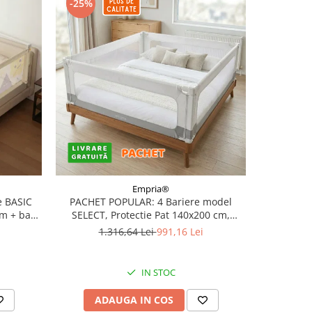
-25%
-25%
Empria®
 BASIC
PACHET POPULAR: 4 Bariere model
PACHET 
cm + bara
SELECT, Protectie Pat 140x200 cm,
SELECT,
Transformabile in Tarc de joaca
Transf
1.316,64 Lei
991,16 Lei
1
IN STOC
ADAUGA IN COS
AD