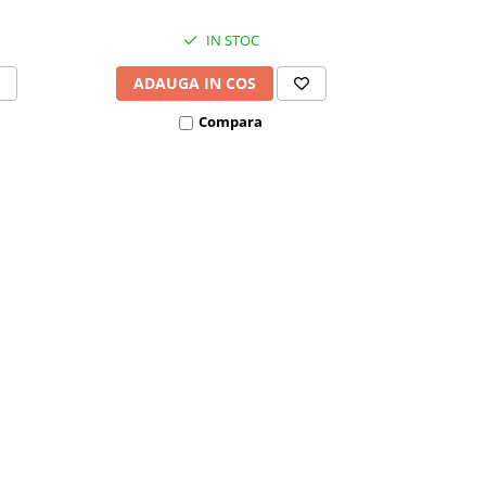
IN STOC
ADAUGA IN COS
ADAU
Compara