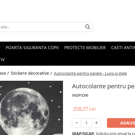
T
POARTA SIGURANTA COPII
PROTECTII MOBILIER
CASTI ANTI
IV
ase /
Stickere decorative /
Autocolante pentru perete - Luna si stele
Autocolante pentru per
INSPIO®
258,27 Lei
ADAUG
SEAP/SICAP:
Solicita prin email l