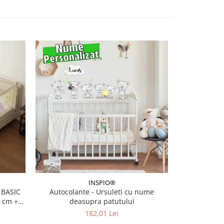
INSPIO®
 BASIC
Autocolante - Ursuleti cu nume
Sticker p
0 cm +
deasupra patutului
182,01 Lei