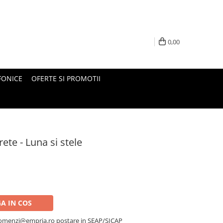
0,00
FONICE
OFERTE SI PROMOTII
ete - Luna si stele
A IN COS
a comenzi@empria.ro postare in SEAP/SICAP