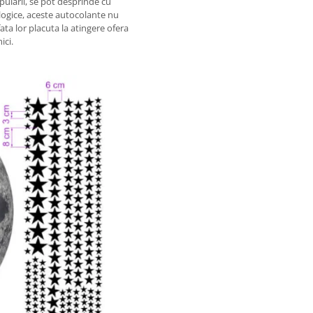
pularii, se pot desprinde cu
logice, aceste autocolante nu
ata lor placuta la atingere ofera
ici.