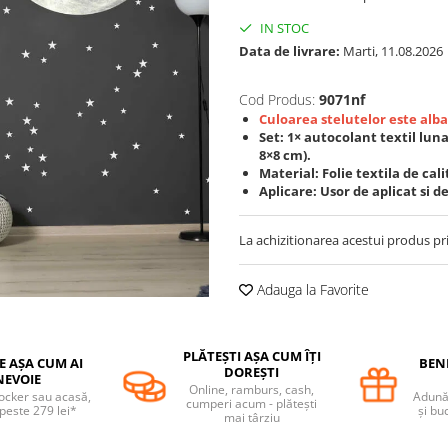
IN STOC
Data de livrare:
Marti, 11.08.2026
Cod Produs:
9071nf
Culoarea stelutelor este alba
Set: 1× autocolant textil luna
8×8 cm).
Material: Folie textila de cali
Aplicare: Usor de aplicat si d
La achizitionarea acestui produs pr
Adauga la Favorite
PLĂTEȘTI AȘA CUM ÎȚI
E AȘA CUM AI
BENE
DOREȘTI
NEVOIE
Online, ramburs, cash,
locker sau acasă,
Adună 
cumperi acum - plătești
 peste 279 lei*
și bu
mai târziu