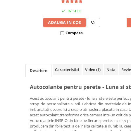
Covorase ortopedice senzoriale
IN STOC
Cuburi magnetice JollyHeap®
Rechizite scolare
ADAUGA IN COS
LEGO
Compara
Stikere decorative si covoare
Stickere decorative
Covorase de joaca
Caracteristici
Video
(1)
Nota
Revi
Ingrijire adulti
Descriere
Siguranta animale companie
Autocolante pentru perete - Luna si st
Carduri Cadou
Acest autocolant pentru perete - luna si stele este perfec
Propuneri Cadou
strop de personalitate si stil. Fabricat din materiale de in
imbunatati decorul si a crea o atmosfera placuta in casa ta.
acest autocolant transforma orice camera intr-un colt de p
Produse Sub 50 Lei
Autocolantele INSPIO tin bine pe fiecare perete, inclusiv pe
producem din folie textila de inalta calitate si durabila, ceea
Resigilate