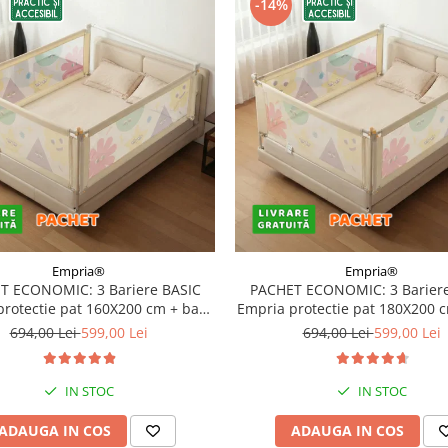
-14%
Empria®
Empria®
T ECONOMIC: 3 Bariere BASIC
PACHET ECONOMIC: 3 Bariere
protectie pat 160X200 cm + bara
Empria protectie pat 180X200 
stabilizatoare
stabilizatoare
694,00 Lei
599,00 Lei
694,00 Lei
599,00 Lei
IN STOC
IN STOC
ADAUGA IN COS
ADAUGA IN COS