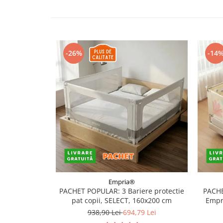
Somnul bebelusului
Carucioare si scaune auto
Tarcuri copii / bebelusi
Scaune masa
-26%
-14
Ingrijire bebe si mama
Igiena si ingrijire bebelusi
Accesorii bebelusi / nou-nascuti
Perne si saltele bebelusi
Diversificare bebelusi
Baia bebelusului
Maternitate
Jucarii copii si jocuri educative
Empria®
PACHET POPULAR: 3 Bariere protectie
PACHE
Jucarii dentitie
pat copii, SELECT, 160x200 cm
Empri
Jocuri educative
938,90 Lei
694,79 Lei
Jucarii bebelusi