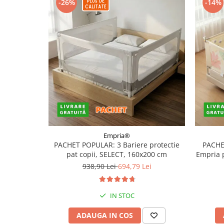
-26%
-14%
Empria®
PACHET POPULAR: 3 Bariere protectie
PACHE
pat copii, SELECT, 160x200 cm
Empria 
938,90 Lei
694,79 Lei
IN STOC
ADAUGA IN COS