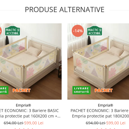
PRODUSE ALTERNATIVE
%
-14%
Empria®
Empria®
T ECONOMIC: 3 Bariere BASIC
PACHET ECONOMIC: 3 Bariere
a protectie pat 160X200 cm +
Empria protectie pat 180X20
bara stabilizatoare
bara stabilizatoare
694,00 Lei
599,00 Lei
694,00 Lei
599,00 Lei