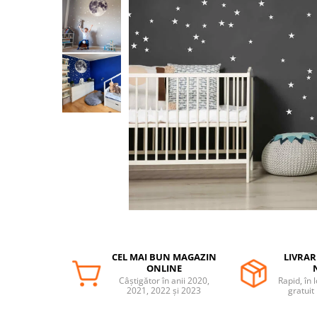
Protectii utile
Poarta siguranta copii
Deflectoare pentru aer conditionat
Protectii exterior
Casti antifonice pentru copii si
bebelusi
Echipament protectie bicicleta si
ski
Accesorii auto copii
Haine & accesorii plaja
Haine plaja / inot
Ochelari de soare
CEL MAI BUN MAGAZIN
LIVRAR
Palarii protectie UV
ONLINE
Accesorii plaja
Câștigător în anii 2020,
Rapid, în 
2021, 2022 și 2023
gratuit
Puericultura mare