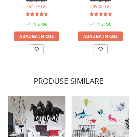
938,90 Lei
694,00 Lei
bara stabilizatoare
694,79 Lei
599,00 Lei
IN STOC
IN STOC
ADAUGA IN COS
ADAUGA IN COS
PRODUSE SIMILARE