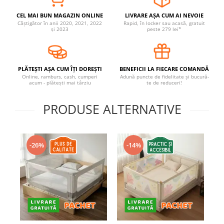
Covorase ortopedice senzoriale
CEL MAI BUN MAGAZIN ONLINE
LIVRARE AȘA CUM AI NEVOIE
Cuburi magnetice JollyHeap®
Câștigător în anii 2020, 2021, 2022
Rapid, în locker sau acasă, gratuit
și 2023
peste 279 lei*
Rechizite scolare
LEGO
Stikere decorative si covoare
PLĂTEȘTI AȘA CUM ÎȚI DOREȘTI
BENEFICII LA FIECARE COMANDĂ
Online, ramburs, cash, cumperi
Adună puncte de fidelitate și bucură-
Stickere decorative
acum - plătești mai târziu
te de reduceri!
Covorase de joaca
PRODUSE ALTERNATIVE
Ingrijire adulti
Siguranta animale companie
-26%
-14%
Carduri Cadou
Propuneri Cadou
Produse Sub 50 Lei
Resigilate