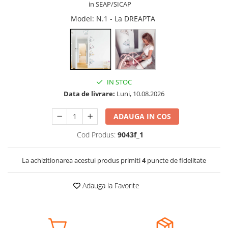
in SEAP/SICAP
Somnul bebelusului
Model
: N.1 - La DREAPTA
Carucioare si scaune auto
Tarcuri copii / bebelusi
Scaune masa
Ingrijire bebe si mama
IN STOC
Igiena si ingrijire bebelusi
Data de livrare:
Luni, 10.08.2026
Accesorii bebelusi / nou-nascuti
ADAUGA IN COS
Perne si saltele bebelusi
Diversificare bebelusi
Cod Produs:
9043f_1
Baia bebelusului
Maternitate
La achizitionarea acestui produs primiti
4
puncte de fidelitate
Jucarii copii si jocuri educative
Adauga la Favorite
Jucarii dentitie
Jocuri educative
Jucarii bebelusi