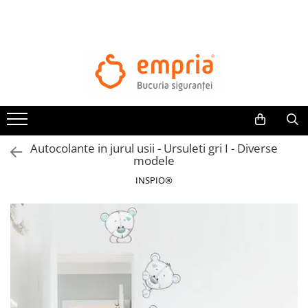
TOATE PRODUSELE
Protectii pat
Oferte Protectii Laterale Pat
Bariere protectie pentru pat
Aparatori laterale patut bebe
Autocolante in jurul usii - Ursuleti gri I - Diverse
Protectii mobilier
modele
Banda protectie mobila copii
INSPIO®
Protectie colturi mobila copii
Sigurante pentru sertare si usi
Sigurante geamuri si usi glisante
Kituri de siguranta pentru copii si
bebelusi
Protectii casa