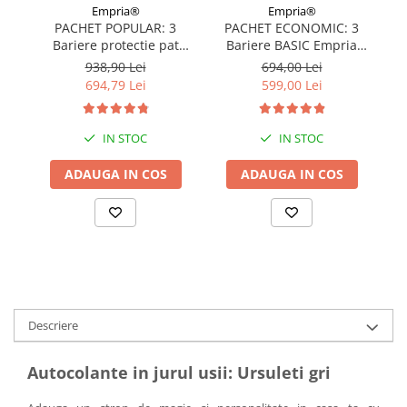
Empria®
Empria®
PACHET POPULAR: 3
PACHET ECONOMIC: 3
Bariere protectie pat
Bariere BASIC Empria
copii, SELECT, 160x200
protectie pat 160X200 cm
pr
938,90 Lei
694,00 Lei
cm
+ bara stabilizatoare
694,79 Lei
599,00 Lei
IN STOC
IN STOC
ADAUGA IN COS
ADAUGA IN COS
Descriere
Autocolante in jurul usii: Ursuleti gri