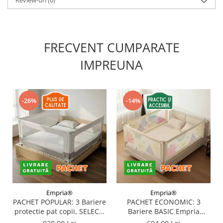
FRECVENT CUMPARATE
IMPREUNA
-26%
-14%
Empria®
Empria®
PACHET POPULAR: 3 Bariere
PACHET ECONOMIC: 3
protectie pat copii, SELECT,
Bariere BASIC Empria
160x200 cm
protectie pat 160X200 cm +