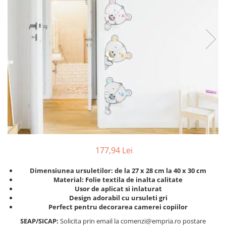
Protectii utile
Poarta siguranta copii
Deflectoare pentru aer conditionat
Protectii exterior
Casti antifonice pentru copii si
bebelusi
Echipament protectie bicicleta si
ski
Accesorii auto copii
Haine & accesorii plaja
177,94 Lei
Haine plaja / inot
Dimensiunea ursuletilor: de la 27 x 28 cm la 40 x 30 cm
Ochelari de soare
Material: Folie textila de inalta calitate
Palarii protectie UV
Usor de aplicat si inlaturat
Design adorabil cu ursuleti gri
Accesorii plaja
Perfect pentru decorarea camerei copiilor
SEAP/SICAP:
Solicita prin email la comenzi@empria.ro postare
Puericultura mare