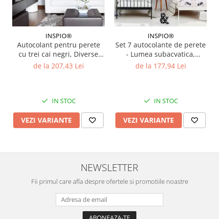
INSPIO®
INSPIO®
Autocolant pentru perete
Set 7 autocolante de perete
cu trei cai negri, Diverse
- Lumea subacvatica,
marimi
Diverse Marimi
de la 207,43 Lei
de la 177,94 Lei
IN STOC
IN STOC
VEZI VARIANTE
VEZI VARIANTE
NEWSLETTER
Fii primul care afla despre ofertele si promotiile noastre