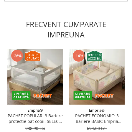
FRECVENT CUMPARATE
IMPREUNA
-26%
-14%
Empria®
Empria®
PACHET POPULAR: 3 Bariere
PACHET ECONOMIC: 3
protectie pat copii, SELECT,
Bariere BASIC Empria
160x200 cm
protectie pat 160X200 cm +
938,90 Lei
694,00 Lei