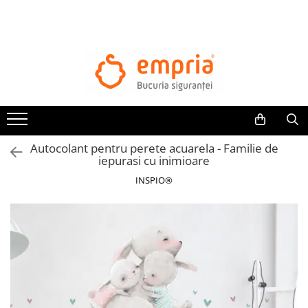
TOATE PRODUSELE
Protectii pat
Oferte Protectii Laterale Pat
Bariere protectie pentru pat
Aparatori laterale patut bebe
Autocolant pentru perete acuarela - Familie de
Protectii mobilier
iepurasi cu inimioare
Banda protectie mobila copii
INSPIO®
Protectie colturi mobila copii
Sigurante pentru sertare si usi
Sigurante geamuri si usi glisante
Kituri de siguranta pentru copii si
bebelusi
Protectii casa