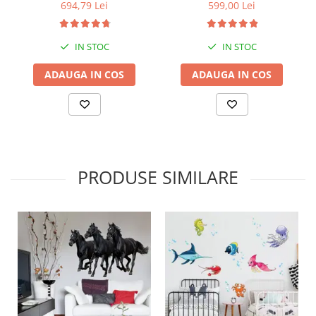
bara stabilizatoare
694,79 Lei
599,00 Lei
IN STOC
IN STOC
ADAUGA IN COS
ADAUGA IN COS
PRODUSE SIMILARE