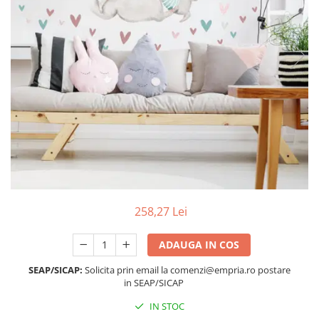
Protectii utile
Poarta siguranta copii
Deflectoare pentru aer conditionat
Protectii exterior
Casti antifonice pentru copii si
bebelusi
Echipament protectie bicicleta si
ski
Accesorii auto copii
Haine & accesorii plaja
258,27 Lei
Haine plaja / inot
Ochelari de soare
ADAUGA IN COS
Palarii protectie UV
SEAP/SICAP:
Solicita prin email la comenzi@empria.ro postare
Accesorii plaja
in SEAP/SICAP
IN STOC
Puericultura mare