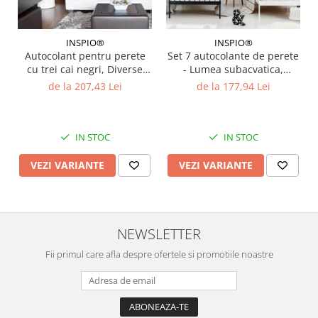
INSPIO®
INSPIO®
Autocolant pentru perete
Set 7 autocolante de perete
cu trei cai negri, Diverse
- Lumea subacvatica,
marimi
Diverse Marimi
de la 207,43 Lei
de la 177,94 Lei
IN STOC
IN STOC
VEZI VARIANTE
VEZI VARIANTE
NEWSLETTER
Fii primul care afla despre ofertele si promotiile noastre