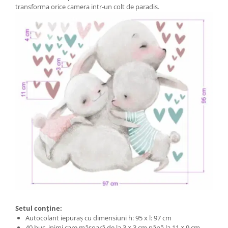
transforma orice camera intr-un colt de paradis.
Setul conține:
Autocolant iepuraș cu dimensiuni h: 95 x l: 97 cm
40 buc. inimi care măsoară de la 3 × 3 cm până la 11 × 9 cm