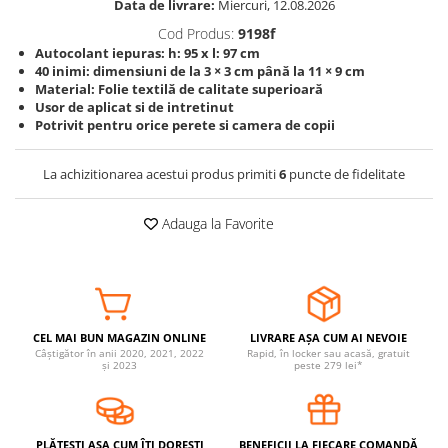
Data de livrare:
Miercuri, 12.08.2026
Somnul bebelusului
Cod Produs:
9198f
Carucioare si scaune auto
Autocolant iepuras: h: 95 x l: 97 cm
40 inimi: dimensiuni de la 3 × 3 cm până la 11 × 9 cm
Tarcuri copii / bebelusi
Material: Folie textilă de calitate superioară
Scaune masa
Usor de aplicat si de intretinut
Potrivit pentru orice perete si camera de copii
Ingrijire bebe si mama
La achizitionarea acestui produs primiti
6
puncte de fidelitate
Igiena si ingrijire bebelusi
Accesorii bebelusi / nou-nascuti
Adauga la Favorite
Perne si saltele bebelusi
Diversificare bebelusi
Baia bebelusului
Maternitate
CEL MAI BUN MAGAZIN ONLINE
LIVRARE AȘA CUM AI NEVOIE
Câștigător în anii 2020, 2021, 2022
Rapid, în locker sau acasă, gratuit
Jucarii copii si jocuri educative
și 2023
peste 279 lei*
Jucarii dentitie
Jocuri educative
Jucarii bebelusi
PLĂTEȘTI AȘA CUM ÎȚI DOREȘTI
BENEFICII LA FIECARE COMANDĂ