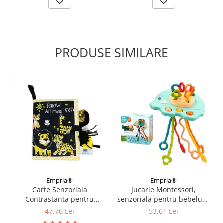
PRODUSE SIMILARE
Empria®
Empria®
Carte Senzoriala
Jucarie Montessori,
Contrastanta pentru
senzoriala pentru bebelusi,
Bebelusi Explorarea
dentitie, Empria, Elefant
47,76 Lei
53,61 Lei
Contrastelor, 18.5 x 15 x 3
Verde