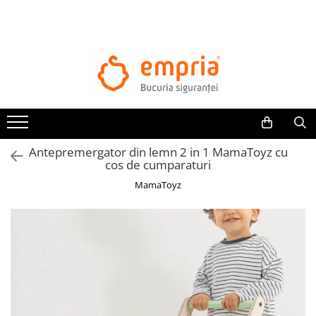
TOATE PRODUSELE
Protectii pat
Oferte Protectii Laterale Pat
Bariere protectie pentru pat
Aparatori laterale patut bebe
Antepremergator din lemn 2 in 1 MamaToyz cu
Protectii mobilier
cos de cumparaturi
Banda protectie mobila copii
MamaToyz
Protectie colturi mobila copii
Sigurante pentru sertare si usi
Sigurante geamuri si usi glisante
Kituri de siguranta pentru copii si
bebelusi
Protectii casa