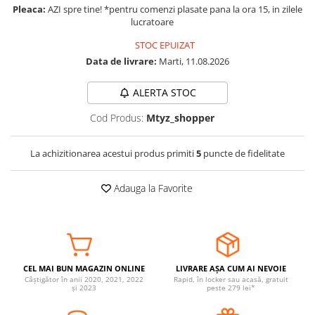
Pleaca:
AZI spre tine! *pentru comenzi plasate pana la ora 15, in zilele
Somnul bebelusului
lucratoare
Carucioare si scaune auto
STOC EPUIZAT
Tarcuri copii / bebelusi
Data de livrare:
Marti, 11.08.2026
Scaune masa
ALERTA STOC
Ingrijire bebe si mama
Cod Produs:
Mtyz_shopper
Igiena si ingrijire bebelusi
Accesorii bebelusi / nou-nascuti
La achizitionarea acestui produs primiti
5
puncte de fidelitate
Perne si saltele bebelusi
Diversificare bebelusi
Adauga la Favorite
Baia bebelusului
Maternitate
Jucarii copii si jocuri educative
CEL MAI BUN MAGAZIN ONLINE
LIVRARE AȘA CUM AI NEVOIE
Jucarii dentitie
Câștigător în anii 2020, 2021, 2022
Rapid, în locker sau acasă, gratuit
și 2023
peste 279 lei*
Jocuri educative
Jucarii bebelusi