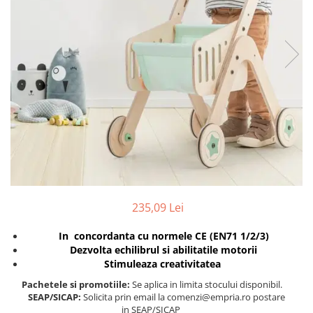
Protectii utile
Poarta siguranta copii
Deflectoare pentru aer conditionat
Protectii exterior
Casti antifonice pentru copii si
bebelusi
Echipament protectie bicicleta si
ski
Accesorii auto copii
Haine & accesorii plaja
235,09 Lei
Haine plaja / inot
In concordanta cu normele CE (EN71 1/2/3)
Ochelari de soare
Dezvolta echilibrul si abilitatile motorii
Palarii protectie UV
Stimuleaza creativitatea
Accesorii plaja
Pachetele si promotiile:
Se aplica in limita stocului disponibil.
SEAP/SICAP:
Solicita prin email la comenzi@empria.ro postare
Puericultura mare
in SEAP/SICAP