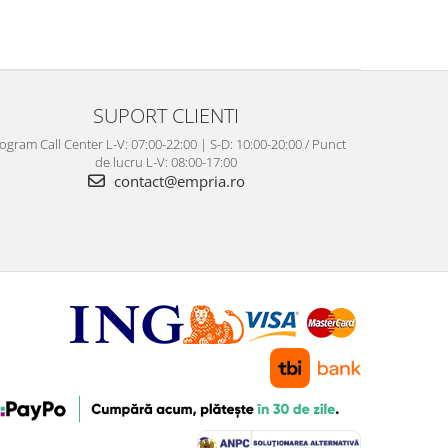
SUPORT CLIENTI
ogram Call Center L-V: 07:00-22:00 | S-D: 10:00-20:00 / Punct
de lucru L-V: 08:00-17:00
contact@empria.ro