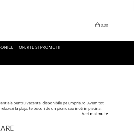
0,00
FONICE
OFERTE SI PROMOTII
esentiale pentru vacanta, disponibile pe Empria.ro. Avem tot
 relaxezi la plaja, te bucuri de un picnic sau inoti in piscina.
Vezi mai multe
LARE