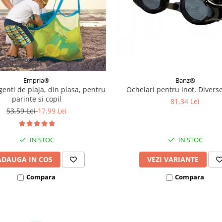
Empria®
Banz®
genti de plaja, din plasa, pentru
Ochelari pentru inot, Diverse
parinte si copil
81,34 Lei
53,59 Lei
17,99 Lei
IN STOC
IN STOC
ADAUGA IN COS
VEZI VARIANTE
Compara
Compara