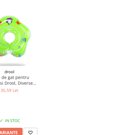
drool
 de gat pentru
si Drool, Diverse
culori
35,59 Lei
IN STOC
VARIANTE