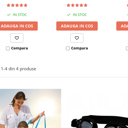
bara stabilizatoare
bara
IN STOC
IN STOC
ADAUGA IN COS
ADAUGA IN COS
AD
Compara
Compara
1-
4
din
4
produse