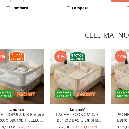
Compara
Compara
CELE MAI NO
6%
-14%
-14%
Empria®
Empria®
ET POPULAR: 3 Bariere
PACHET ECONOMIC: 3
PACHE
ectie pat copii, SELECT,
Bariere BASIC Empria
Barie
160x200 cm
protectie pat 160X200 cm +
protecti
38,90 Lei
694,79 Lei
694,00 Lei
599,00 Lei
694,0