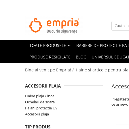
TOATE PRODUSELE
Protectii pat
Oferte Protectii Laterale Pat
TOATE PRODUSELE
BARIERE DE PROTECTIE PA
Bariere protectie pentru pat
Aparatori laterale patut bebe
PRODUSE RESIGILATE
BLOG
UNIVERSUL EDUCAT
Protectii mobilier
Bine ai venit pe Empria! /
Haine si articole pentru pla
Banda protectie mobila copii
Protectie colturi mobila copii
Acceso
ACCESORII PLAJA
Sigurante pentru sertare si usi
Haine plaja / inot
Sigurante geamuri si usi glisante
Pregateste
Ochelari de soare
Kituri de siguranta pentru copii si
ce ai nevoi
Palarii protectie UV
bebelusi
Accesorii plaja
Protectii casa
TIP PRODUS