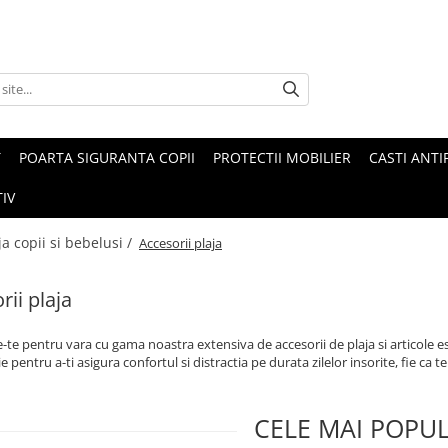
T
POARTA SIGURANTA COPII
PROTECTII MOBILIER
CASTI ANTI
IV
ja copii si bebelusi /
Accesorii plaja
rii plaja
-te pentru vara cu gama noastra extensiva de accesorii de plaja si articole 
e pentru a-ti asigura confortul si distractia pe durata zilelor insorite, fie ca te
CELE MAI POPU