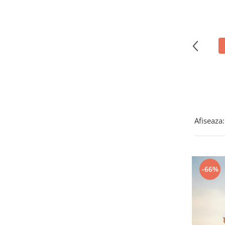
Covorase ortopedice senzoriale
Cuburi magnetice JollyHeap®
Rechizite scolare
LEGO
Stikere decorative si covoare
Stickere decorative
Covorase de joaca
Afiseaza:
Ingrijire adulti
Siguranta animale companie
Carduri Cadou
-66%
Propuneri Cadou
Produse Sub 50 Lei
Resigilate