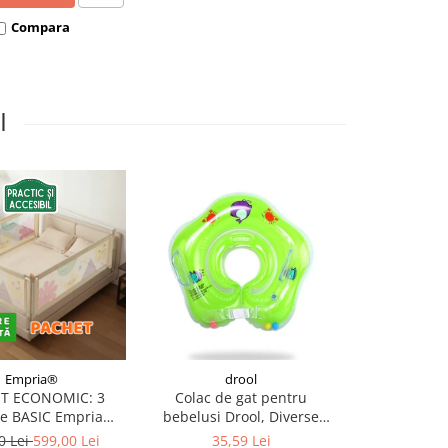
Compara
I
Empria®
drool
Ba
T ECONOMIC: 3
Colac de gat pentru
Ochelari p
re BASIC Empria
bebelusi Drool, Diverse
Divers
e pat 180X200 cm +
culori
0 Lei
599,00 Lei
35,59 Lei
81,3