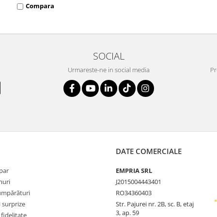
Compara
SOCIAL
Urmareste-ne in social media
Pr
DATE COMERCIALE
par
EMPRIA SRL
uri
J2015004443401
umpărături
RO34360403
i surprize
Str. Pajurei nr. 2B, sc. B, etaj
3, ap. 59
fidelitate