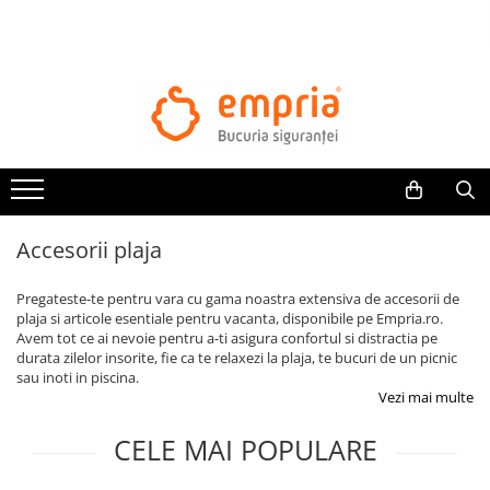
TOATE PRODUSELE
Protectii pat
Oferte Protectii Laterale Pat
Bariere protectie pentru pat
Aparatori laterale patut bebe
Accesorii plaja
Protectii mobilier
Banda protectie mobila copii
Pregateste-te pentru vara cu gama noastra extensiva de accesorii de
Protectie colturi mobila copii
plaja si articole esentiale pentru vacanta, disponibile pe Empria.ro.
Avem tot ce ai nevoie pentru a-ti asigura confortul si distractia pe
Sigurante pentru sertare si usi
durata zilelor insorite, fie ca te relaxezi la plaja, te bucuri de un picnic
Sigurante geamuri si usi glisante
sau inoti in piscina.
Kituri de siguranta pentru copii si
Vezi mai multe
bebelusi
CELE MAI POPULARE
Protectii casa