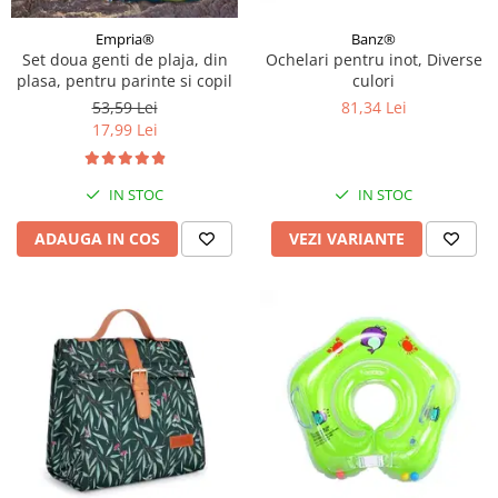
Empria®
Banz®
Set doua genti de plaja, din
Ochelari pentru inot, Diverse
plasa, pentru parinte si copil
culori
53,59 Lei
81,34 Lei
17,99 Lei
IN STOC
IN STOC
ADAUGA IN COS
VEZI VARIANTE