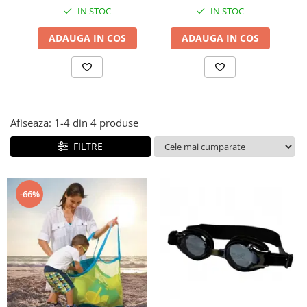
IN STOC
IN STOC
Covorase ortopedice senzoriale
Cuburi magnetice JollyHeap®
ADAUGA IN COS
ADAUGA IN COS
Rechizite scolare
LEGO
Stikere decorative si covoare
Stickere decorative
Afiseaza:
1-
4
din
4
produse
Covorase de joaca
FILTRE
Ingrijire adulti
Siguranta animale companie
-66%
Carduri Cadou
Propuneri Cadou
Produse Sub 50 Lei
Resigilate