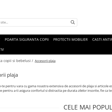
T
POARTA SIGURANTA COPII
PROTECTII MOBILIER
CASTI ANTI
IV
ja copii si bebelusi /
Accesorii plaja
rii plaja
-te pentru vara cu gama noastra extensiva de accesorii de plaja si articole 
e pentru a-ti asigura confortul si distractia pe durata zilelor insorite, fie ca te
CELE MAI POPU