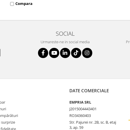
Compara
SOCIAL
Urmareste-ne in social media
Pr
DATE COMERCIALE
par
EMPRIA SRL
uri
J2015004443401
umpărături
RO34360403
i surprize
Str. Pajurei nr. 2B, sc. B, etaj
3, ap. 59
fidelitate