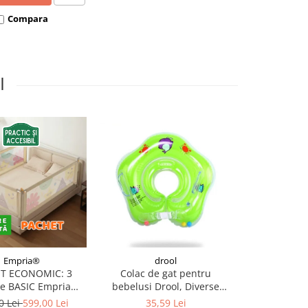
Compara
I
Empria®
drool
Ba
T ECONOMIC: 3
Colac de gat pentru
Ochelari p
re BASIC Empria
bebelusi Drool, Diverse
Divers
e pat 180X200 cm +
culori
0 Lei
599,00 Lei
35,59 Lei
81,3