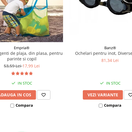
Empria®
Banz®
genti de plaja, din plasa, pentru
Ochelari pentru inot, Diverse
parinte si copil
81,34 Lei
53,59 Lei
17,99 Lei
IN STOC
IN STOC
ADAUGA IN COS
VEZI VARIANTE
Compara
Compara