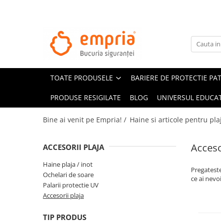
TOATE PRODUSELE
Protectii pat
Oferte Protectii Laterale Pat
TOATE PRODUSELE
BARIERE DE PROTECTIE PA
Bariere protectie pentru pat
Aparatori laterale patut bebe
PRODUSE RESIGILATE
BLOG
UNIVERSUL EDUCAT
Protectii mobilier
Bine ai venit pe Empria! /
Haine si articole pentru pla
Banda protectie mobila copii
Protectie colturi mobila copii
Acceso
ACCESORII PLAJA
Sigurante pentru sertare si usi
Haine plaja / inot
Sigurante geamuri si usi glisante
Pregateste
Ochelari de soare
Kituri de siguranta pentru copii si
ce ai nevoi
Palarii protectie UV
bebelusi
Accesorii plaja
Protectii casa
TIP PRODUS