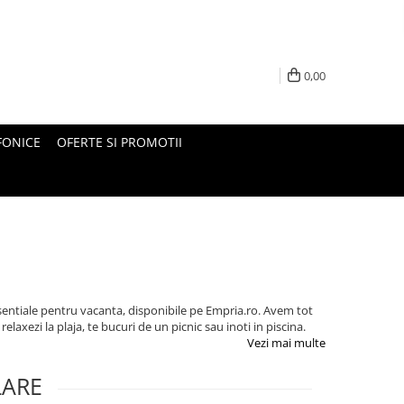
0,00
FONICE
OFERTE SI PROMOTII
esentiale pentru vacanta, disponibile pe Empria.ro. Avem tot
 relaxezi la plaja, te bucuri de un picnic sau inoti in piscina.
Vezi mai multe
LARE