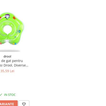
drool
 de gat pentru
si Drool, Diverse
culori
35,59 Lei
IN STOC
VARIANTE