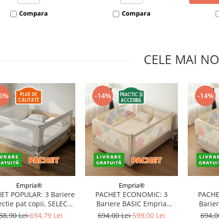
Compara
Compara
CELE MAI NO
6%
-14%
-14%
Empria®
Empria®
ET POPULAR: 3 Bariere
PACHET ECONOMIC: 3
PACHE
ectie pat copii, SELECT,
Bariere BASIC Empria
Barie
160x200 cm
protectie pat 160X200 cm +
protecti
38,90 Lei
694,79 Lei
694,00 Lei
599,00 Lei
694,0