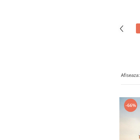
Covorase ortopedice senzoriale
Cuburi magnetice JollyHeap®
Rechizite scolare
LEGO
Stikere decorative si covoare
Stickere decorative
Covorase de joaca
Afiseaza:
Ingrijire adulti
Siguranta animale companie
Carduri Cadou
-66%
Propuneri Cadou
Produse Sub 50 Lei
Resigilate