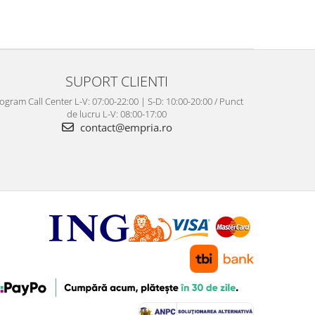
SUPORT CLIENTI
ogram Call Center L-V: 07:00-22:00 | S-D: 10:00-20:00 / Punct
de lucru L-V: 08:00-17:00
contact@empria.ro