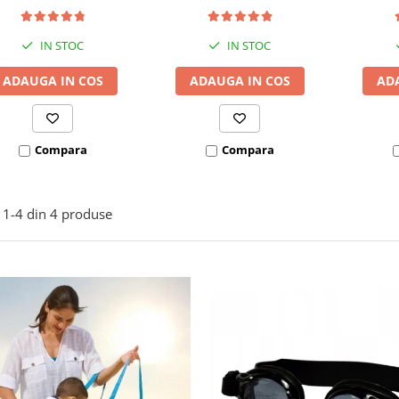
bara stabilizatoare
bara
IN STOC
IN STOC
ADAUGA IN COS
ADAUGA IN COS
AD
Compara
Compara
1-
4
din
4
produse