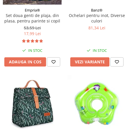
Empria®
Banz®
Set doua genti de plaja, din
Ochelari pentru inot, Diverse
plasa, pentru parinte si copil
culori
53,59 Lei
81,34 Lei
17,99 Lei
IN STOC
IN STOC
ADAUGA IN COS
VEZI VARIANTE