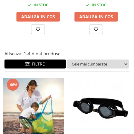
IN STOC
IN STOC
Covorase ortopedice senzoriale
Cuburi magnetice JollyHeap®
ADAUGA IN COS
ADAUGA IN COS
Rechizite scolare
LEGO
Stikere decorative si covoare
Stickere decorative
Afiseaza:
1-
4
din
4
produse
Covorase de joaca
FILTRE
Ingrijire adulti
Siguranta animale companie
-66%
Carduri Cadou
Propuneri Cadou
Produse Sub 50 Lei
Resigilate