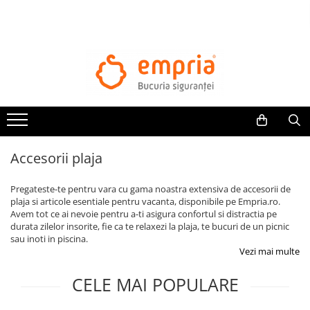
TOATE PRODUSELE
Protectii pat
Oferte Protectii Laterale Pat
Bariere protectie pentru pat
Aparatori laterale patut bebe
Accesorii plaja
Protectii mobilier
Banda protectie mobila copii
Pregateste-te pentru vara cu gama noastra extensiva de accesorii de
Protectie colturi mobila copii
plaja si articole esentiale pentru vacanta, disponibile pe Empria.ro.
Avem tot ce ai nevoie pentru a-ti asigura confortul si distractia pe
Sigurante pentru sertare si usi
durata zilelor insorite, fie ca te relaxezi la plaja, te bucuri de un picnic
Sigurante geamuri si usi glisante
sau inoti in piscina.
Kituri de siguranta pentru copii si
Vezi mai multe
bebelusi
CELE MAI POPULARE
Protectii casa